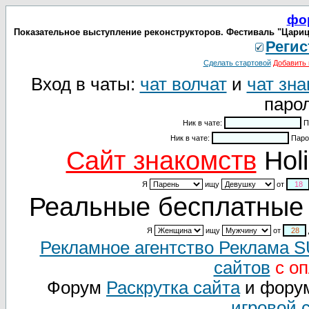
фо
Показательное выступление реконструкторов. Фестиваль "Царицын
Регис
Сделать стартовой
Добавить 
Вход в чаты:
чат волчат
и
чат зна
парол
Ник в чате:
П
Ник в чате:
Паро
Cайт знакомств
Holi
Я
ищу
от
Реальные бесплатные 
Я
ищу
от
Рекламное агентство Реклама 
сайтов
с оп
Форум
Раскрутка сайта
и фору
игровой 