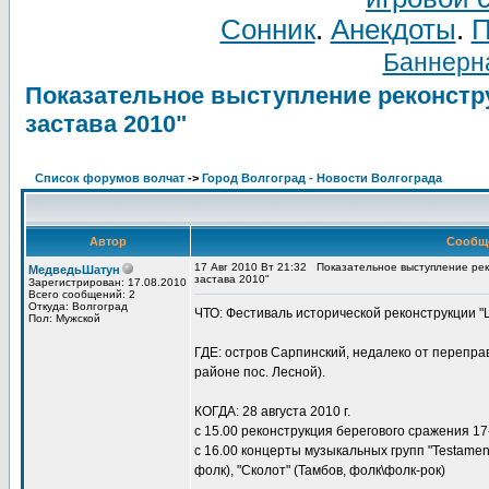
Сонник
.
Анекдоты
.
П
Баннерна
Показательное выступление реконстр
застава 2010"
Список форумов волчат
->
Город Волгоград - Новости Волгограда
Автор
Сообщ
17 Авг 2010 Вт 21:32
Показательное выступление рек
МедведьШатун
застава 2010"
Зарегистрирован: 17.08.2010
Всего сообщений: 2
Откуда: Волгоград
ЧТО: Фестиваль исторической реконструкции "
Пол: Мужской
ГДЕ: остров Сарпинский, недалеко от перепра
районе пос. Лесной).
КОГДА: 28 августа 2010 г.
с 15.00 реконструкция берегового сражения 17
с 16.00 концерты музыкальных групп "Testamen
фолк), "Сколот" (Тамбов, фолк\фолк-рок)