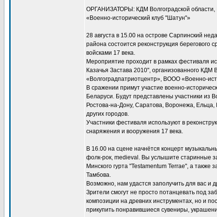
ОРГАНИЗАТОРЫ: КДМ Волгоградской области,
«Военно-исторический клуб "Шатун"»
28 августа в 15.00 на острове Сарпинский не
района состоится реконструкция берегового с
войсками 17 века.
Мероприятие проходит в рамках фестиваля ис
Казачья Застава 2010", организованного КДМ В
«Волгоградпатриотцентр», ВООО «Военно-исто
В сражении примут участие военно-историческ
Беларуси. Будут представлены участники из Во
Ростова-на-Дону, Саратова, Воронежа, Ельца, 
других городов.
Участники фестиваля используют в реконструк
снаряжения и вооружения 17 века.
В 16.00 на сцене начнётся концерт музыкальн
фолк-рок, medieval. Вы услышите старинные 
Минского гурта "Testamentum Terrae", а также 
Тамбова.
Возможно, нам удастся заполучить для вас и 
Зрители смогут не просто потанцевать под з
композиции на древних инструментах, но и пос
прикупить понравившиеся сувениры, украшени