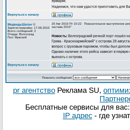
ярмарке.
Надеемся, что нам удастся приготовить для В
Вернуться к началу
20 Авг 2010 Пт 10:22
Показательное выступление рек
МедведьШатун
застава 2010"
Зарегистрирован: 17.08.2010
Всего сообщений: 2
Откуда: Волгоград
Новость:
Волгоградский речной порт пошёл на
Пол: Мужской
Грива - Красноармейский" с острова 28 август
вопрос с грузовым паромом, чтобы был допол
Однако наличие этого рейса зависит в первую
выехать с острова.
Вернуться к началу
Показать сообщения:
pr агентство
Реклама SU,
оптими
Партнер
Бесплатные сервисы для вас
IP адрес
- где узна