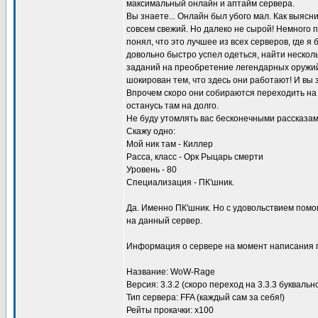
максимальный онлайн и аптайм сервера.
Вы знаете... Онлайн был убого мал. Как выясн
совсем свежий. Но далеко не сырой! Немного п
понял, что это лучшее из всех серверов, где я
довольно быстро успел одеться, найти нескол
заданий на преобретение легендарных оружий
шокирован тем, что здесь они работают! И вы з
Впрочем скоро они собираются переходить на в
останусь там на долго.
Не буду утомлять вас бесконечными рассказа
Скажу одно:
Мой ник там - Киллер
Расса, класс - Орк Рыцарь смерти
Уровень - 80
Специализация - ПК'шник.
Да. Именно ПК'шник. Но с удовольствием помог
на данный сервер.
Информация о сервере на момент написания 
Название: WoW-Rage
Версия: 3.3.2 (скоро переход на 3.3.3 букваль
Тип сервера: FFA (каждый сам за себя!)
Рейты прокачки: х100