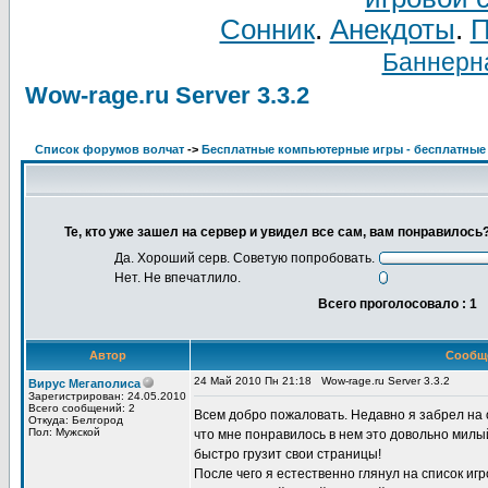
Сонник
.
Анекдоты
.
П
Баннерна
Wow-rage.ru Server 3.3.2
Список форумов волчат
->
Бесплатные компьютерные игры - бесплатные
Те, кто уже зашел на сервер и увидел все сам, вам понравилось
Да. Хороший серв. Советую попробовать.
Нет. Не впечатлило.
Всего проголосовало : 1
Автор
Сообщ
24 Май 2010 Пн 21:18
Wow-rage.ru Server 3.3.2
Вирус Мегаполиса
Зарегистрирован: 24.05.2010
Всего сообщений: 2
Всем добро пожаловать. Недавно я забрел на 
Откуда: Белгород
Пол: Мужской
что мне понравилось в нем это довольно милы
быстро грузит свои страницы!
После чего я естественно глянул на список иг