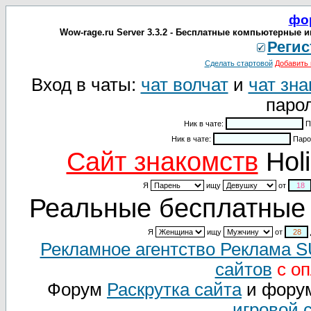
фо
Wow-rage.ru Server 3.3.2 - Бесплатные компьютерные 
Регис
Сделать стартовой
Добавить 
Вход в чаты:
чат волчат
и
чат зна
парол
Ник в чате:
П
Ник в чате:
Паро
Cайт знакомств
Holi
Я
ищу
от
Реальные бесплатные 
Я
ищу
от
Рекламное агентство Реклама 
сайтов
с оп
Форум
Раскрутка сайта
и фору
игровой 