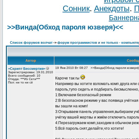
Сонник
.
Анекдоты
.
П
Баннерна
>>Винда(Обход пароля юзверя)<<
Список форумов волчат
->
форум программистов и не только - компьют
Автор
Сообщ
19 Янв 2010 Вт 08:27
>>Винда(Обход пароля юзверя)
=Скрипт Бессмертия=
Зарегистрирован: 19.01.2010
Всего сообщений: 10
Кароче так гы
Откуда: ***Из Сети***
Пол: ни то ни сё
Например вы хотите взломать комп друга или 
пароль,тупо сидеть и подбирать бесмысленно
1:Включаем безопасный режим
2:В безопасном режиме у вас появица учётная
вы зашли на комп!
3:Открываем панель управления,выбираем уч
учётку вашей жертвы и жмём отключить пароль
4:Перезагружаем комп,заходим в обычном реж
5:Всё пароль снят,делайте,что хотите!