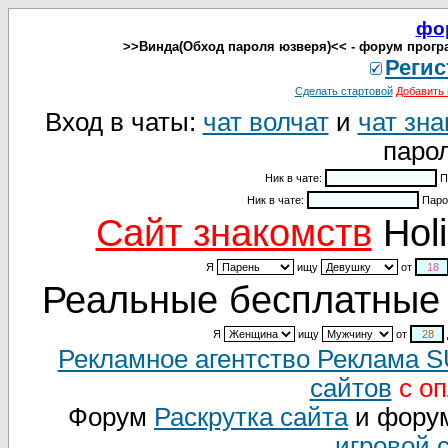
фо
>>Винда(Обход пароля юзверя)<< - форум прогр
Регис
Сделать стартовой
Добавить 
Вход в чаты:
чат волчат
и
чат зна
парол
Ник в чате:
П
Ник в чате:
Паро
Cайт знакомств
Holi
Я
ищу
от
Реальные бесплатные 
Я
ищу
от
Рекламное агентство Реклама 
сайтов
с оп
Форум
Раскрутка сайта
и фору
игровой 