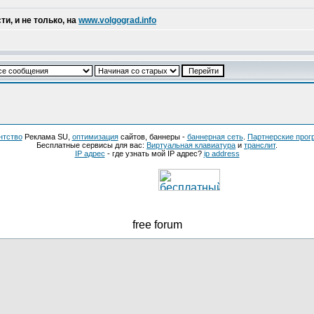
и, и не только, на
www.volgograd.info
нтство
Реклама SU,
оптимизация
сайтов, баннеры -
баннерная сеть
.
Партнерские про
Бесплатные сервисы для вас:
Виртуальная клавиатура
и
транслит
.
IP адрес
- где узнать мой IP адрес?
ip address
free forum