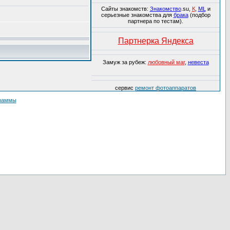
Сайты знакомств:
Знакомство
.su,
К
,
ML
и
серьезные знакомства для
брака
(подбор
партнера по тестам).
Партнерка Яндекса
Замуж за рубеж:
любовный маг
,
невеста
сервис
ремонт фотоаппаратов
граммы