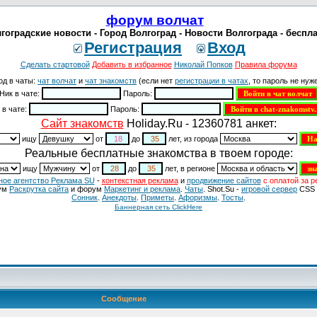
форум волчат
гоградские новости - Город Волгоград - Новости Волгограда - беспл
Регистрация
Вход
Сделать стартовой
Добавить в избранное
Николай Попков
Правила форума
од в чаты:
чат волчат
и
чат знакомств
(если нет
регистрации в чатах
, то пароль не нуже
Ник в чате:
Пароль:
 в чате:
Пароль:
Cайт знакомств
Holiday.Ru - 12360781 анкет:
ищу
от
до
лет, из города
Реальные бесплатные знакомства в твоем городе:
ищу
от
до
лет, в регионе
ное агентство Реклама SU
-
контекстная реклама
и
продвижение сайтов
с оплатой за р
ум
Раскрутка сайта
и форум
Маркетинг и реклама
.
Чаты
. Shot.Su -
игровой сервер
CSS 
Сонник
.
Анекдоты
.
Приметы
.
Aфоризмы
.
Тосты
.
Баннерная сеть ClickHere
Сообщение