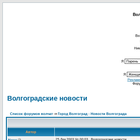
Вол
Вх
Ник
Я
Я
Реклам
Фор
Волгоградские новости
Список форумов волчат
->
Город Волгоград - Новости Волгограда
Автор
25 Дек 2003 Чт 00:03
Волгоградские новости