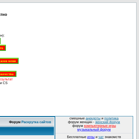
атно
н):
езультат
и CS
смешные
анекдоты
и
политика
Форум
Раскрутка сайтов
форум женщин -
женский форум
форум
компьютерные игры
музыкальный форум
Бесплатные
игры
и
чат
знакомств