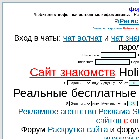
фо
Любителям кофе - качественные кофемашины. - Рабо
Регис
Сделать стартовой
Добавить 
Вход в чаты:
чат волчат
и
чат зна
парол
Ник в чате:
П
Ник в чате:
Паро
Cайт знакомств
Holi
Я
ищу
от
Реальные бесплатные 
Я
ищу
от
Рекламное агентство Реклама 
сайтов
с оп
Форум
Раскрутка сайта
и фору
игровой 