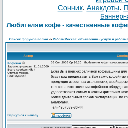
Сонник
.
Анекдоты
.
П
Баннерна
Любителям кофе - качественные коф
Список форумов волчат
->
Работа Москва: объявления - услуги и работа 
Автор
Сообщ
09 Сен 2009 Ср 16:25
Любителям кофе - качественн
Кофемаг
Зарегистрирован: 31.01.2009
Всего сообщений: 4
Если Вы в поисках отличной кофемашины для 
Откуда: Москва
Пол: Мужской
будет рад предоставить Вам такую кофейную т
продукция известных итальянских, швейцарск
только на изготовлении кофейного оборудова
удовлетворяет самым высоким критериям каче
более длительным сроком эксплуатации, по с
аналогами.
Тел.(495) 589-86-44
Вернуться к началу
Показать сообщения: