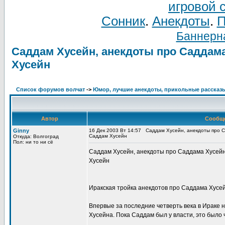
игровой 
Сонник
.
Анекдоты
.
П
Баннерна
Саддам Хусейн, анекдоты про Саддама
Хусейн
Список форумов волчат
->
Юмор, лучшие анекдоты, прикольные рассказ
Автор
Сообщ
Ginny
16 Дек 2003 Вт 14:57
Саддам Хусейн, анекдоты про С
Саддам Хусейн
Откуда: Волгоград
Пол: ни то ни сё
Саддам Хусейн, анекдоты про Саддама Хусейн
Хусейн
Иракская тройка анекдотов про Саддама Хусей
Впервые за последние четверть века в Ираке 
Хусейна. Пока Саддам был у власти, это было