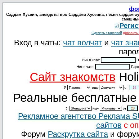
фо
Саддам Хусейн, анекдоты про Саддама Хусейна, песня саддам х
смешные
Регис
Сделать стартовой
Добавить 
Вход в чаты:
чат волчат
и
чат зна
парол
Ник в чате:
П
Ник в чате:
Паро
Cайт знакомств
Holi
Я
ищу
от
Реальные бесплатные 
Я
ищу
от
Рекламное агентство Реклама 
сайтов
с оп
Форум
Раскрутка сайта
и фору