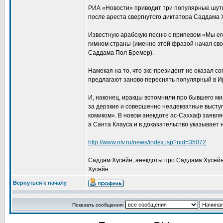
РИА «Новости» приводит три популярные шутк
после ареста свергнутого диктатора Саддама 
Известную арабскую песню с припевом «Мы ег
гимном страны (именно этой фразой начал с
Саддама Пол Бремер).
Намекая на то, что экс-президент не оказал с
предлагают заново переснять популярный в И
И, наконец, иракцы вспомнили про бывшего м
за дерзкие и совершенно неадекватные высту
комиком». В новом анекдоте ас-Саххаф заявля
а Санта Клауса и в доказательство указывает
http://www.ntv.ru/news/index.jsp?nid=35072
Саддам Хусейн, анекдоты про Саддама Хусейн
Хусейн
Вернуться к началу
Показать сообщения: