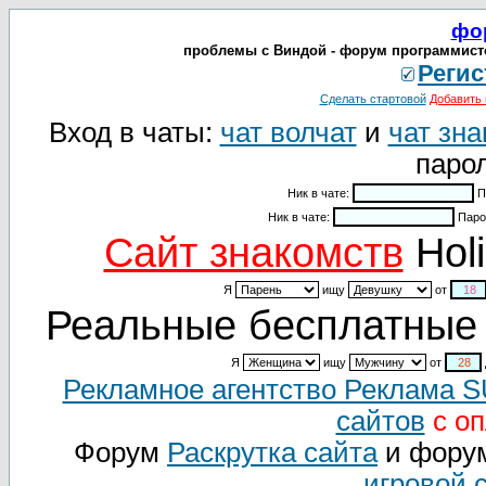
фо
проблемы с Виндой - форум программисто
Регис
Сделать стартовой
Добавить 
Вход в чаты:
чат волчат
и
чат зна
парол
Ник в чате:
П
Ник в чате:
Паро
Cайт знакомств
Holi
Я
ищу
от
Реальные бесплатные 
Я
ищу
от
Рекламное агентство Реклама 
сайтов
с оп
Форум
Раскрутка сайта
и фору
игровой 