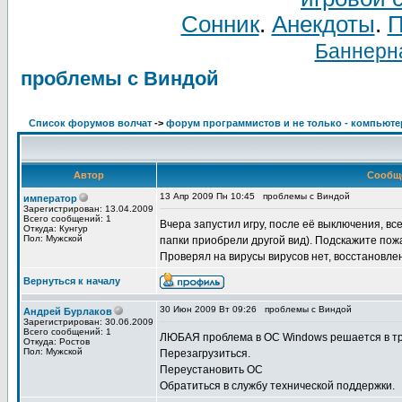
Сонник
.
Анекдоты
.
П
Баннерна
проблемы с Виндой
Список форумов волчат
->
форум программистов и не только - компьют
Автор
Сообщ
13 Апр 2009 Пн 10:45
проблемы с Виндой
император
Зарегистрирован: 13.04.2009
Всего сообщений: 1
Вчера запустил игру, после её выключения, все
Откуда: Кунгур
Пол: Мужской
папки приобрели другой вид). Подскажите пожа
Проверял на вирусы вирусов нет, восстановле
Вернуться к началу
30 Июн 2009 Вт 09:26
проблемы с Виндой
Андрей Бурлаков
Зарегистрирован: 30.06.2009
Всего сообщений: 1
ЛЮБАЯ проблема в ОС Windows решается в тр
Откуда: Ростов
Пол: Мужской
Перезагрузиться.
Переустановить ОС
Обратиться в службу технической поддержки.