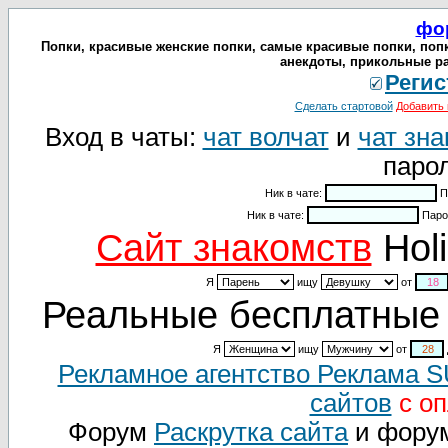
фо
Попки, красивые женские попки, самые красивые попки, поп
анекдоты, прикольные ра
Регис
Сделать стартовой
Добавить 
Вход в чаты:
чат волчат
и
чат зна
парол
Ник в чате:
П
Ник в чате:
Паро
Cайт знакомств
Holi
Я
ищу
от
Реальные бесплатные 
Я
ищу
от
Рекламное агентство Реклама 
сайтов
с оп
Форум
Раскрутка сайта
и фору