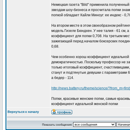
Немецкая газета "Bild" применила полученный
звездам шоу-бизнеса и просчитала попки знам
попкой обладает Кайли Миноуг: ее индекс - 0,7
На втором месте в этом своеобразном рейтинг
модель Гизеле Бюндхен. У нее талия - 61 см, а
коэффициент для попки 0,708. На третьем мест
зажигающей перед началом боксерских поединк
0,68.
Чем особенно хорош коэффициент идеальной ж
демократичностью. Поскольку профессор не з
только итоговый коэффициент, счастливицами,
станут и подтянутые девушки с параметрами 60
а бедер - 114.
http://news.battery.ru/theme/science/?from_m=f
Попки, красивые женские попки, самые красив
коэффициент идеальной женской попки
Вернуться к началу
Показать сообщения: