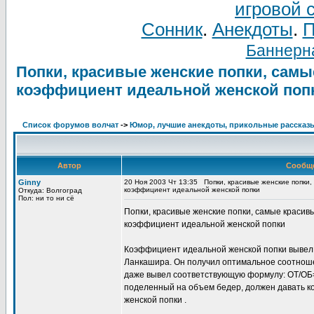
игровой 
Сонник
.
Анекдоты
.
П
Баннерна
Попки, красивые женские попки, самы
коэффициент идеальной женской поп
Список форумов волчат
->
Юмор, лучшие анекдоты, прикольные рассказ
Автор
Сообщ
Ginny
20 Ноя 2003 Чт 13:35
Попки, красивые женские попки,
коэффициент идеальной женской попки
Откуда: Волгоград
Пол: ни то ни сё
Попки, красивые женские попки, самые красив
коэффициент идеальной женской попки
Коэффициент идеальной женской попки вывел
Ланкашира. Он получил оптимальное соотноше
даже вывел соответствующую формулу: ОТ/ОБ=0
поделенный на объем бедер, должен давать ко
женской попки .