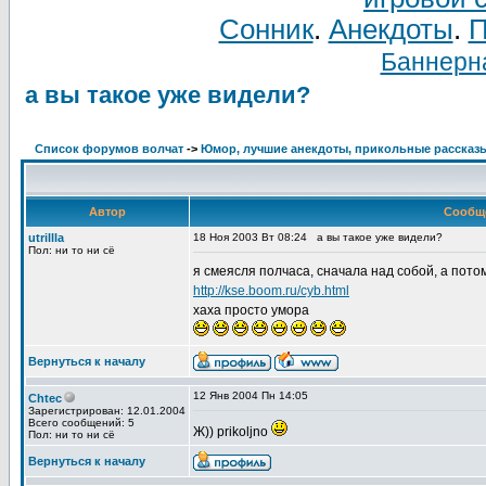
Сонник
.
Анекдоты
.
П
Баннерна
а вы такое уже видели?
Список форумов волчат
->
Юмор, лучшие анекдоты, прикольные рассказ
Автор
Сообщ
utrillla
18 Ноя 2003 Вт 08:24
а вы такое уже видели?
Пол: ни то ни сё
я смеясля полчаса, сначала над собой, а потом
http://kse.boom.ru/cyb.html
хаха просто умора
Вернуться к началу
12 Янв 2004 Пн 14:05
Chtec
Зарегистрирован: 12.01.2004
Всего сообщений: 5
Ж)) prikoljno
Пол: ни то ни сё
Вернуться к началу