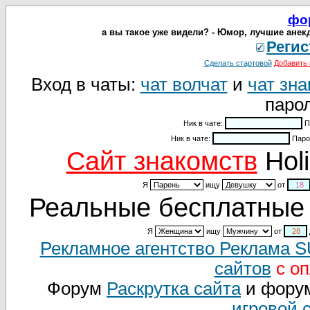
фо
а вы такое уже видели? - Юмор, лучшие анек
Регис
Сделать стартовой
Добавить 
Вход в чаты:
чат волчат
и
чат зна
парол
Ник в чате:
П
Ник в чате:
Паро
Cайт знакомств
Holi
Я
ищу
от
Реальные бесплатные 
Я
ищу
от
Рекламное агентство Реклама 
сайтов
с оп
Форум
Раскрутка сайта
и фору
игровой 