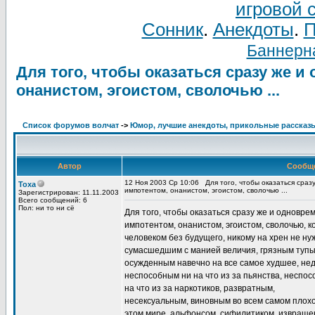
игровой 
Сонник
.
Анекдоты
.
П
Баннерна
Для того, чтобы оказаться сразу же 
онанистом, эгоистом, сволочью ...
Список форумов волчат
->
Юмор, лучшие анекдоты, прикольные рассказ
Автор
Сообщ
12 Ноя 2003 Ср 10:06
Для того, чтобы оказаться сра
Toxa
импотентом, онанистом, эгоистом, сволочью ...
Зарегистрирован: 11.11.2003
Всего сообщений: 6
Пол: ни то ни сё
Для того, чтобы оказаться сразу же и одновре
импотентом, онанистом, эгоистом, сволочью, к
человеком без будущего, никому на хрен не ну
сумасшедшим с манией величия, грязным тупы
осужденным навечно на все самое худшее, не
неспособным ни на что из за пьянства, неспо
на что из за наркотиков, развратным,
несексуальным, виновным во всем самом плох
этом мире, альфонсом, сифилитиком, извраще