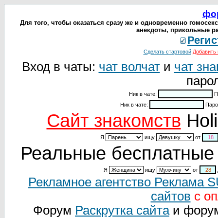
фо
Для того, чтобы оказаться сразу же и одновременно гомосекс
анекдоты, прикольные ра
Регис
Сделать стартовой
Добавить 
Вход в чаты:
чат волчат
и
чат зна
парол
Ник в чате:
П
Ник в чате:
Паро
Cайт знакомств
Holi
Я
ищу
от
Реальные бесплатные 
Я
ищу
от
Рекламное агентство Реклама 
сайтов
с оп
Форум
Раскрутка сайта
и фору