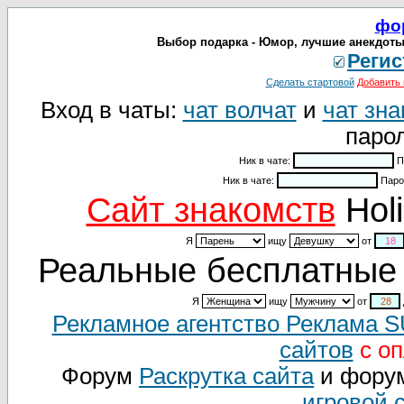
фо
Выбор подарка - Юмор, лучшие анекдоты
Регис
Сделать стартовой
Добавить 
Вход в чаты:
чат волчат
и
чат зна
парол
Ник в чате:
П
Ник в чате:
Паро
Cайт знакомств
Holi
Я
ищу
от
Реальные бесплатные 
Я
ищу
от
Рекламное агентство Реклама 
сайтов
с оп
Форум
Раскрутка сайта
и фору
игровой 