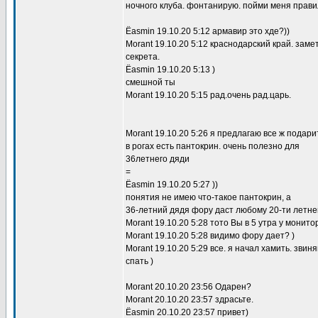
ночного клуба. фонтанирую. пойми меня прав
Ёasmin 19.10.20 5:12 армавир это хде?))
Morant 19.10.20 5:12 краснодарский край. замет
секрета.
Ёasmin 19.10.20 5:13 )
смешной ты
Morant 19.10.20 5:15 рад.очень рад.царь.
Morant 19.10.20 5:26 я предлагаю все ж подарит
в рогах есть пантокрин. очень полезно для
36летнего дяди
=
Ёasmin 19.10.20 5:27 ))
понятия не имею что-такое пантокрин, а
36-летний дядя фору даст любому 20-ти летне
Morant 19.10.20 5:28 тото Вы в 5 утра у монито
Morant 19.10.20 5:28 видимо фору дает? )
Morant 19.10.20 5:29 все. я начал хамить. звин
спать )
Morant 20.10.20 23:56 Одарен?
Morant 20.10.20 23:57 здрасьте.
Ёasmin 20.10.20 23:57 привет)