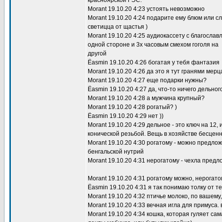
красноярской ГЭС.
Morant 19.10.20 4:23 устоять невозможно
Morant 19.10.20 4:24 подарите ему блюм или с
светицца от щастья )
Morant 19.10.20 4:25 аудиокассету с благосла
одной стороне и 3х часовым смехом гоголя на
другой
Ёasmin 19.10.20 4:26 богатая у тебя фантазия
Morant 19.10.20 4:26 да это я тут гранями мер
Morant 19.10.20 4:27 еще подарки нужны?
Ёasmin 19.10.20 4:27 да, что-то ничего дельного
Morant 19.10.20 4:28 а мужчина крупный?
Morant 19.10.20 4:28 рогатый? )
Ёasmin 19.10.20 4:29 нет ))
Morant 19.10.20 4:29 дельное - это ключ на 12, 
конической резьбой. Вещь в хозяйстве бесцен
Morant 19.10.20 4:30 рогатому - можно предлож
бенгальской нутрий
Morant 19.10.20 4:31 нерогатому - чехла предл
Morant 19.10.20 4:31 рогатому можно, нерогато
Ёasmin 19.10.20 4:31 я так понимаю толку от те
Morant 19.10.20 4:32 птичье молоко, по вашем
Morant 19.10.20 4:33 вечная игла для примуса. 
Morant 19.10.20 4:34 кошка, которая гуляет сам