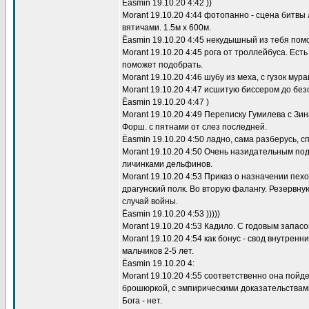
Ёasmin 19.10.20 4:42 ))
Morant 19.10.20 4:44 фотопанно - сцена битвы
вятичами. 1.5м х 600м.
Ёasmin 19.10.20 4:45 некудышный из тебя помо
Morant 19.10.20 4:45 рога от троллейбуса. Ест
поможет подобрать.
Morant 19.10.20 4:46 шубу из меха, с гузок мура
Morant 19.10.20 4:47 исшитую биссером до бе
Ёasmin 19.10.20 4:47 )
Morant 19.10.20 4:49 Переписку Гумилева с Зи
Форш. с пятнами от слез последней.
Ёasmin 19.10.20 4:50 ладно, сама разберусь, с
Morant 19.10.20 4:50 Очень назидательным по
личинками дельфинов.
Morant 19.10.20 4:53 Приказ о назначении пех
драгунский полк. Во вторую фалангу. Резервную
случай войны.
Ёasmin 19.10.20 4:53 )))))
Morant 19.10.20 4:53 Кадило. С годовым запасо
Morant 19.10.20 4:54 как бонус - свод внутренн
мальчиков 2-5 лет.
Ёasmin 19.10.20 4:
Morant 19.10.20 4:55 соответственно она пойд
брошюркой, с эмпирическими доказательствами
Бога - нет.