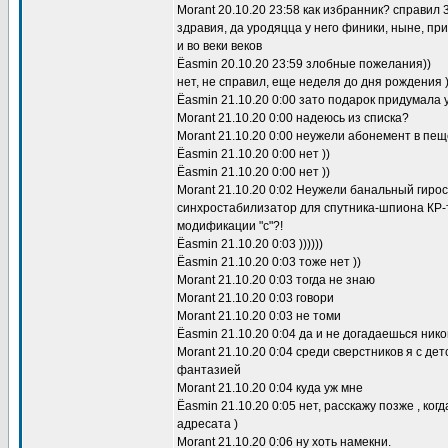
Morant 20.10.20 23:58 как избранник? справил 
здравия, да уродяцца у него финики, ныне, пр
и во веки веков
Ёasmin 20.10.20 23:59 злобные пожелания))
нет, не справил, еще неделя до дня рождения )
Ёasmin 21.10.20 0:00 зато подарок придумала у
Morant 21.10.20 0:00 надеюсь из списка?
Morant 21.10.20 0:00 неужели абонемент в пе
Ёasmin 21.10.20 0:00 нет ))
Ёasmin 21.10.20 0:00 нет ))
Morant 21.10.20 0:02 Неужели банальный гиро
синхростабилизатор для спутника-шпиона КР-т
модификации "с"?!
Ёasmin 21.10.20 0:03 ))))))
Ёasmin 21.10.20 0:03 тоже нет ))
Morant 21.10.20 0:03 тогда не знаю
Morant 21.10.20 0:03 говори
Morant 21.10.20 0:03 не томи
Ёasmin 21.10.20 0:04 да и не догадаешься никог
Morant 21.10.20 0:04 среди сверстников я с де
фантазией
Morant 21.10.20 0:04 куда уж мне
Ёasmin 21.10.20 0:05 нет, расскажу позже , ког
адресата )
Morant 21.10.20 0:06 ну хоть намекни.