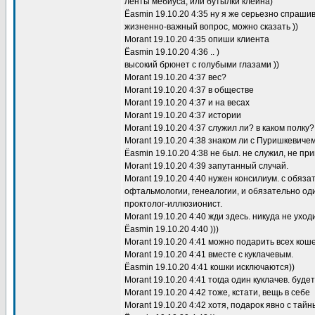
ленты мебиуса, или бутылки клейна)
Ёasmin 19.10.20 4:35 ну я же серьезно спрашив
жизненно-важный вопрос, можно сказать ))
Morant 19.10.20 4:35 опиши клиента
Ёasmin 19.10.20 4:36 .. )
высокий брюнет с голубыми глазами ))
Morant 19.10.20 4:37 вес?
Morant 19.10.20 4:37 в обществе
Morant 19.10.20 4:37 и на весах
Morant 19.10.20 4:37 истории
Morant 19.10.20 4:37 служил ли? в каком полку
Morant 19.10.20 4:38 знаком ли с Пуришкевич
Ёasmin 19.10.20 4:38 не был. не служил, не пр
Morant 19.10.20 4:39 запутанный случай.
Morant 19.10.20 4:40 нужен консилиум. с обяз
офтальмологии, генеалогии, и обязательно од
проктолог-иллюзионист.
Morant 19.10.20 4:40 жди здесь. никуда не уход
Ёasmin 19.10.20 4:40 )))
Morant 19.10.20 4:41 можно подарить всех коше
Morant 19.10.20 4:41 вместе с куклачевым.
Ёasmin 19.10.20 4:41 кошки исключаются))
Morant 19.10.20 4:41 тогда один куклачев. будет
Morant 19.10.20 4:42 тоже, кстати, вещь в себе
Morant 19.10.20 4:42 хотя, подарок явно с тай