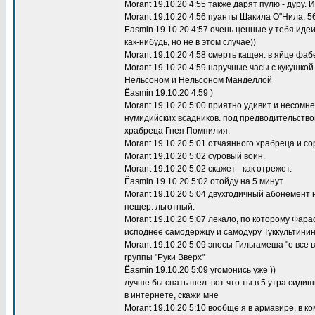
Morant 19.10.20 4:55 также дарят пулю - дуру. 
Morant 19.10.20 4:56 пуанты Шакила О"Нила, 5
Ёasmin 19.10.20 4:57 очень ценные у тебя иде
как-нибудь, но не в этом случае))
Morant 19.10.20 4:58 смерть кащея. в яйце фа
Morant 19.10.20 4:59 наручные часы с кукушк
Нельсоном и Нельсоном Манделлой
Ёasmin 19.10.20 4:59 )
Morant 19.10.20 5:00 приятно удивит и несомн
нумидийских всадников. под предводительств
храбреца Гнея Помпилия.
Morant 19.10.20 5:01 отчаянного храбреца и с
Morant 19.10.20 5:02 суровый воин.
Morant 19.10.20 5:02 скажет - как отрежет.
Ёasmin 19.10.20 5:02 отойду на 5 минут
Morant 19.10.20 5:04 двухгодичный абонемент
пещер. льготный.
Morant 19.10.20 5:07 лекало, по которому Фар
исподнее самодержцу и самодуру Туккультинин
Morant 19.10.20 5:09 эпосы Гильгамеша "о все 
группы "Руки Вверх"
Ёasmin 19.10.20 5:09 угомонись уже ))
лучше бы спать шел..вот что ты в 5 утра сидиш
в интернете, скажи мне
Morant 19.10.20 5:10 вообще я в армавире, в к