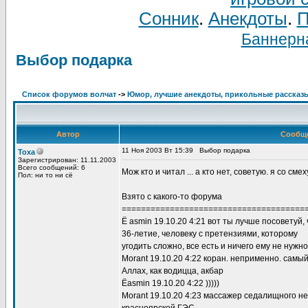
Сонник
.
Анекдоты
.
П
Баннерна
Выбор подарка
Список форумов волчат
->
Юмор, лучшие анекдоты, прикольные рассказ
Автор
Сообщ
11 Ноя 2003 Вт 15:39
Выбор подарка
Toxa
Зарегистрирован: 11.11.2003
Всего сообщений: 6
Мож кто и читал ... а кто нет, советую. я со смех
Пол: ни то ни сё
Взято с какого-то форума
======================================
Ё asmin 19.10.20 4:21 вот ты лучше посоветуй,
36-летие, человеку с претензиями, которому
угодить сложно, все есть и ничего ему не нужно
Morant 19.10.20 4:22 коран. неприменно. самы
Аллах, как водицца, акбар
Ёasmin 19.10.20 4:22 )))))
Morant 19.10.20 4:23 массажер седалищного не