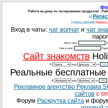
фо
Работа на дому по тестированию продуктов! - Раб
Регис
Сделать стартовой
Добавить 
Вход в чаты:
чат волчат
и
чат зна
парол
Ник в чате:
П
Ник в чате:
Паро
Cайт знакомств
Holi
Я
ищу
от
Реальные бесплатные 
Я
ищу
от
Рекламное агентство Реклама 
сайтов
с оп
Форум
Раскрутка сайта
и фору
игровой 