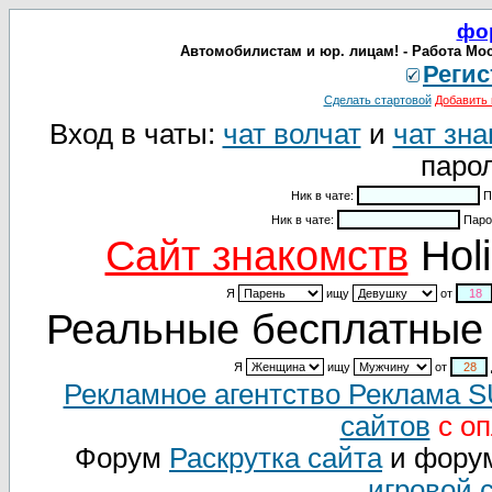
фо
Автомобилистам и юр. лицам! - Работа Мос
Регис
Сделать стартовой
Добавить 
Вход в чаты:
чат волчат
и
чат зна
парол
Ник в чате:
П
Ник в чате:
Паро
Cайт знакомств
Holi
Я
ищу
от
Реальные бесплатные 
Я
ищу
от
Рекламное агентство Реклама 
сайтов
с оп
Форум
Раскрутка сайта
и фору
игровой 