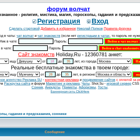
форум волчат
познанное - религия, мистика, магия, гороскопы, гадания и предсказа
Регистрация
Вход
Сделать стартовой
Добавить в избранное
Николай Попков
Правила форума
од в чаты:
чат волчат
и
чат знакомств
(если нет
регистрации в чатах
, то пароль не нуже
Ник в чате:
Пароль:
 в чате:
Пароль:
Cайт знакомств
Holiday.Ru - 12360781 анкет:
ищу
от
до
лет, из города
Реальные бесплатные знакомства в твоем городе:
ищу
от
до
лет, в регионе
ное агентство Реклама SU
-
контекстная реклама
и
продвижение сайтов
с оплатой за р
ум
Раскрутка сайта
и форум
Маркетинг и реклама
.
Чаты
. Shot.Su -
игровой сервер
CSS 
Сонник
.
Анекдоты
.
Приметы
.
Aфоризмы
.
Тосты
.
Баннерная сеть ClickHere
копы, гадания и предсказания, сонники
Сообщение