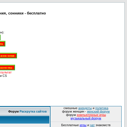
ния, сонники - бесплатно
н):
езультат
и CS
смешные
анекдоты
и
политика
Форум
Раскрутка сайтов
форум женщин -
женский форум
форум
компьютерные игры
музыкальный форум
Бесплатные
игры
и
чат
знакомств