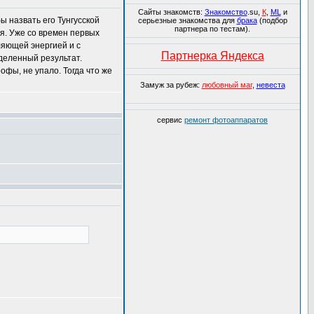
Сайты знакомств:
Знакомство
.su,
К
,
ML
и
ы назвать его Тунгусской
серьезные знакомства для
брака
(подбор
партнера по тестам).
ия. Уже со времен первых
ляющей энергией и с
Партнерка Яндекса
деленный результат.
офы, не упало. Тогда что же
Замуж за рубеж:
любовный маг
,
невеста
сервис
ремонт фотоаппаратов