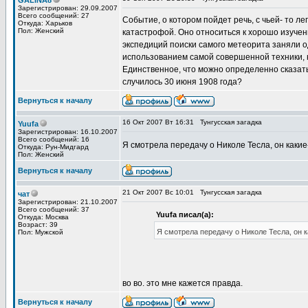
GALINA8
Зарегистрирован: 29.09.2007
Всего сообщений: 27
Событие, о котором пойдет речь, с чьей- то л
Откуда: Харьков
Пол: Женский
катастрофой. Оно относиться к хорошо изученн
экспедиций поиски самого метеорита заняли о
использованием самой совершенной техники, 
Единственное, что можно определенно сказать:
случилось 30 июня 1908 года?
Вернуться к началу
16 Окт 2007 Вт 16:31
Тунгусская загадка
Yuufa
Зарегистрирован: 16.10.2007
Всего сообщений: 16
Я смотрела передачу о Николе Тесла, он какие
Откуда: Рун-Мидгард
Пол: Женский
Вернуться к началу
21 Окт 2007 Вс 10:01
Тунгусская загадка
чат
Зарегистрирован: 21.10.2007
Всего сообщений: 37
Yuufa писал(а):
Откуда: Москва
Возраст: 39
Я смотрела передачу о Николе Тесла, он к
Пол: Мужской
во во. это мне кажется правда.
Вернуться к началу