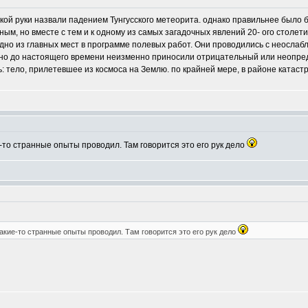
егкой руки назвали падением Тунгусского метеорита. однако правильнее было б
ым, но вместе с тем и к одному из самых загадочных явлений 20- ого столет
дно из главных мест в программе полевых работ. Они проводились с неослаб
но до настоящего времени неизменно приносили отрицательный или неопре
 тело, прилетевшее из космоса на Землю. по крайней мере, в районе катастр
-то странные опыты проводил. Там говорится это его рук дело
акие-то странные опыты проводил. Там говорится это его рук дело