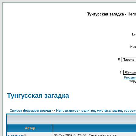
Тунгусская загадка - Не
Вх
Ник
Я
Я
Реклам
Фор
Тунгусская загадка
Список форумов волчат
->
Непознанное - религия, мистика, магия, горос
Автор
30 Сен 2007 Вс 20:30
Тунгусская загадка