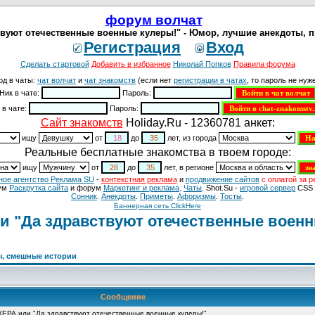
форум волчат
ют отечественные военные кулеры!" - Юмор, лучшие анекдоты, пр
Регистрация
Вход
Сделать стартовой
Добавить в избранное
Николай Попков
Правила форума
од в чаты:
чат волчат
и
чат знакомств
(если нет
регистрации в чатах
, то пароль не нуже
Ник в чате:
Пароль:
 в чате:
Пароль:
Cайт знакомств
Holiday.Ru - 12360781 анкет:
ищу
от
до
лет, из города
Реальные бесплатные знакомства в твоем городе:
ищу
от
до
лет, в регионе
ное агентство Реклама SU
-
контекстная реклама
и
продвижение сайтов
с оплатой за р
ум
Раскрутка сайта
и форум
Маркетинг и реклама
.
Чаты
. Shot.Su -
игровой сервер
CSS 
Сонник
.
Анекдоты
.
Приметы
.
Aфоризмы
.
Тосты
.
Баннерная сеть ClickHere
"Да здравствуют отечественные военн
ы, смешные истории
Сообщение
 или "Да здравствуют отечественные военные кулеры!"