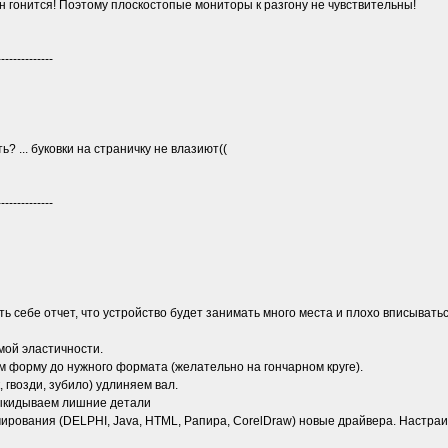
н гонится! Поэтому плоскостопые мониторы к разгону не чувствительны!
--------------
? ... буковки на страничку не влазиют((
--------------
ть себе отчет, что устройство будет занимать много места и плохо вписыват
мой эластичности.
 форму до нужного формата (желательно на гончарном круге).
 гвозди, зубило) удлиняем вал.
выкидываем лишние детали
ирования (DELPHI, Java, HTML, Рапира, CorelDraw) новые драйвера. Настра