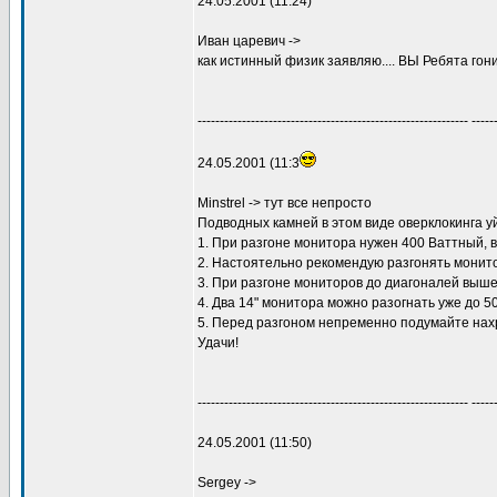
24.05.2001 (11:24)
Иван царевич ->
как истинный физик заявляю.... ВЫ Ребята гони
------------------------------------------------------------- -----
24.05.2001 (11:3
Minstrel -> тут все непросто
Подводных камней в этом виде оверклокинга уй
1. При разгоне монитора нужен 400 Ваттный, 
2. Настоятельно рекомендую разгонять монит
3. При разгоне мониторов до диагоналей выш
4. Два 14" монитора можно разогнать уже до 50"
5. Перед разгоном непременно подумайте нах
Удачи!
------------------------------------------------------------- -----
24.05.2001 (11:50)
Sergey ->