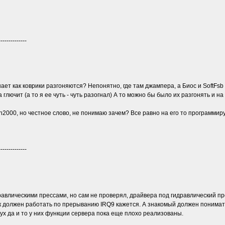
--------------
нает как коврики разгоняются? Непонятно, где там джампера, а Биос и SoftFsb
глючит (а то я ее чуть - чуть разогнал) А то можно бы было их разгонять и н
in2000, но честное слово, не понимаю зачем? Все равно на его то программи
--------------
равлическими прессами, но сам не проверял, драйвера под гидравлический п
ик должен работать по прерыванию IRQ9 кажется. А знакомый должен понима
yx да и то у них функции сервера пока еще плохо реализованы.