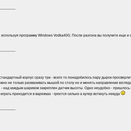
--------------
ть, используя программу Windows Vodka40G. После разгона вы получите еще и
--------------
 стандартный корпус сразу три - всего то понадобилось пару дырок просверл
 можно не только размахивать мышой по столу но и менять направление взгл
я - над каждым шариком закреплен датчик высоты. Одно неудобно - пришлось
грать приходится в варежках - греется сильно а кулер воткнуть некуда
--------------