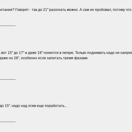
итания? Говорят - так до 21" разогнать можно. А сам не пробовал, потому чт
--------------
 вот 15" до 17" и даже 19" гонинтся в легкую. Только поднимать надо не напряж
 даже но 28", особенно если запитать тремя фазами.
--------------
до 15". надо над этим еще поработать...
--------------