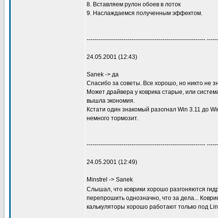
8. Вставляем рулон обоев в лоток
9. Наслаждаемся полученным эффектом.
------------------------------------------------------------- -----
24.05.2001 (12:43)
Sanek -> да
Спасибо за советы. Все хорошо, но никто не з
Может драйвера у коврика старые, или система 
вышла экономия.
Кстати один знакомый разогнал Win 3.11 до W
немного тормозит.
------------------------------------------------------------- -----
24.05.2001 (12:49)
Minstrel -> Sanek
Слышал, что коврики хорошо разгоняются гид
перепрошить однозначно, что за дела... Ковр
калькуляторы хорошо работают только под Lin