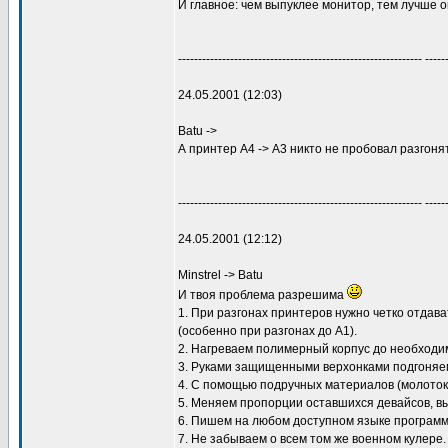
И главное: чем выпуклее монитор, тем лучше о
------------------------------------------------------------- -----
24.05.2001 (12:03)
Batu ->
А принтер А4 -> А3 никто не пробовал разгонять
------------------------------------------------------------- -----
24.05.2001 (12:12)
Minstrel -> Batu
И твоя проблема разрешима
1. При разгонах принтеров нужно четко отдава
(особенно при разгонах до A1).
2. Нагреваем полимерный корпус до необходи
3. Руками защищенными верхонками подгоняем
4. С помощью подручных материалов (молоток,
5. Меняем пропорции оставшихся девайсов, 
6. Пишем на любом доступном языке программ
7. Не забываем о всем том же военном кулере.