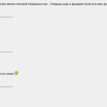
олее менее плоской поверхностью... Глядишь еще и функция полета в игре д
--------------
--------------
ются плохо
--------------