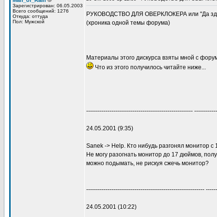
Man_of_Rain
Зарегистрирован: 06.05.2003
Всего сообщений: 1276
РУКОВОДСТВО ДЛЯ ОВЕРКЛОКЕРА или "Да здра
Откуда: оттуда
Пол: Мужской
(хроника одной темы форума)
Материалы этого дискурса взяты мной с форум
Что из этого получилось читайте ниже...
------------------------------------------------------- -----------
24.05.2001 (9:35)
Sanek -> Help. Кто нибудь разгонял монитор с 14
Не могу разогнать монитор до 17 дюймов, полу
можно подымать, не рискуя сжечь монитор?
------------------------------------------------------------- -----
24.05.2001 (10:22)