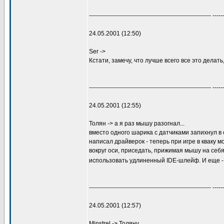
------------------------------------------------------------- -----
24.05.2001 (12:50)
Ser ->
Кстати, замечу, что лучше всего все это дела
------------------------------------------------------------- -----
24.05.2001 (12:55)
Толян -> а я раз мышу разогнал...
вместо одного шарика с датчиками запихнул в
написал драйверок - теперь при игре в кваку
вокруг оси, приседать, прижимая мышу на себ
использовать удлиненный IDE-шлейф. И еще - и
------------------------------------------------------------- -----
24.05.2001 (12:57)
Minstrel -> Толяну