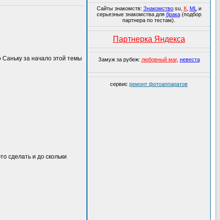
Сайты знакомств:
Знакомство
.su,
К
,
ML
и
серьезные знакомства для
брака
(подбор
партнера по тестам).
Партнерка Яндекса
 Саньку за начало этой темы
Замуж за рубеж:
любовный маг
,
невеста
сервис
ремонт фотоаппаратов
то сделать и до скольки