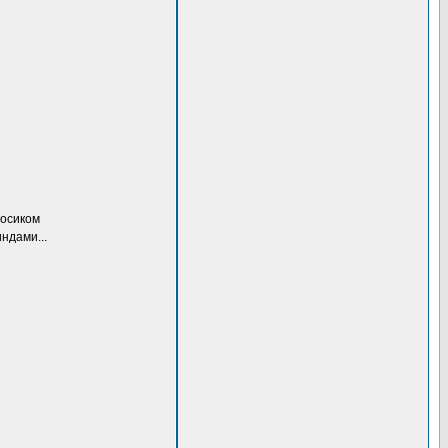
росиком
ндами...