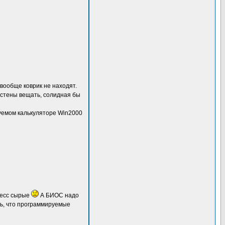
 вообще коврик не находят.
а стены вещать, солидная бы
руемом калькуляторе Win2000
ресс сырые
А БИОС надо
ть, что программируемые