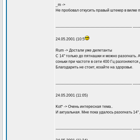
_m ->
Не пробовал откусить правый штекер в вилке п
------------------------------------------------------------- -----
24.05.2001 (10:5
Rum -> Достали уже дилетанты
С 14" только до пятнашки и можно разогнать. А
соньки при частоте в сети 400 Гц разгоняются
Благодарить не стоит, юзайте на здоровье.
------------------------------------------------------------- -----
24.05.2001 (11:05)
Kot* -> Очень интересная тема..
И актуальная. Мне пока удалось разогнать 14" 
------------------------------------------------------------- -----