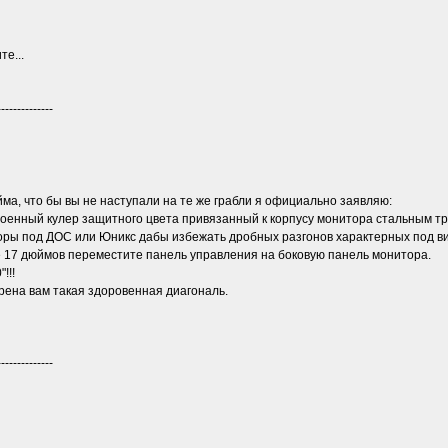
те...
--------------
ма, что бы вы не наступали на те же грабли я официально заявляю:
военный кулер защитного цвета привязанный к корпусу монитора стальным т
оры под ДОС или Юникс дабы избежать дробных разгонов характерных под ви
е 17 дюймов переместите панель управления на боковую панель монитора.
!!!
рена вам такая здоровенная диагональ.
--------------