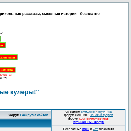
икольные рассказы, смешные истории - бесплатно
н):
езультат
и CS
ые кулеры!"
смешные
анекдоты
и
политика
Форум
Раскрутка сайтов
форум женщин -
женский форум
форум
компьютерные игры
музыкальный форум
Бесплатные
игры
и
чат
знакомств