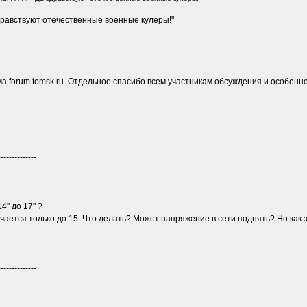
вствуют отечественные военные кулеры!"
а forum.tomsk.ru. Отдельное спасибо всем участникам обсуждения и особенно
--------------
'' до 17'' ?
чается только до 15. Что делать? Может напряжение в сети поднять? Но как э
--------------