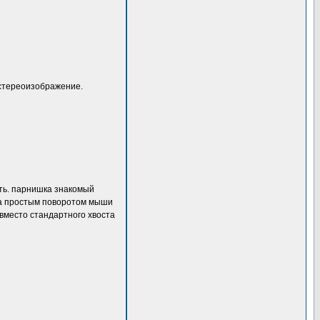
 стереоизображение.
ить. парнишка знакомый
яда простым поворотом мыши
 вместо стандартного хвоста