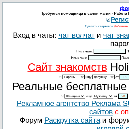
фо
Требуется помощница в салон магии - Работа 
Регис
Сделать стартовой
Добавить 
Вход в чаты:
чат волчат
и
чат зна
парол
Ник в чате:
П
Ник в чате:
Паро
Cайт знакомств
Holi
Я
ищу
от
Реальные бесплатные 
Я
ищу
от
Рекламное агентство Реклама 
сайтов
с оп
Форум
Раскрутка сайта
и фору
игровой 