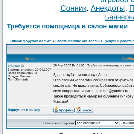
Сонник
.
Анекдоты
.
П
Баннерна
Требуется помощница в салон магии
Список форумов волчат
->
Работа Москва: объявления - услуги и работа 
Автор
Сообщ
29 Апр 2007 Вс 01:05
Требуется помощница в салон 
kraiclub
Зарегистрирован: 29.04.2007
Всего сообщений: 3
Здравствуйте, меня зовут Анна.
Откуда: Москва
Пол: Женский
Я со своими коллегами собираемся открыть са
секретарь. Не шарлатаны. Собираемся работат
всем вопросам пишите - kraiclub@yandex.ru
Также проводиться набор на обучение гипнозу
Успехов!
Вернуться к началу
Показать сообщения: