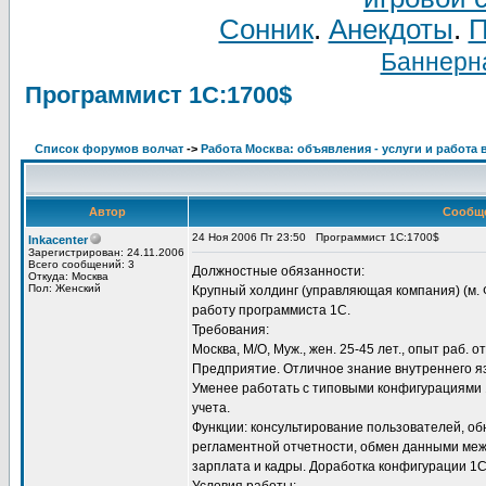
Сонник
.
Анекдоты
.
П
Баннерна
Программист 1С:1700$
Список форумов волчат
->
Работа Москва: объявления - услуги и работа 
Автор
Сообщ
24 Ноя 2006 Пт 23:50
Программист 1С:1700$
Inkacenter
Зарегистрирован: 24.11.2006
Всего сообщений: 3
Должностные обязанности:
Откуда: Москва
Пол: Женский
Крупный холдинг (управляющая компания) (м.
работу программиста 1С.
Требования:
Москва, М/О, Муж., жен. 25-45 лет., опыт раб. о
Предприятие. Отличное знание внутреннего яз
Уменее работать с типовыми конфигурациями 1
учета.
Функции: консультирование пользователей, о
регламентной отчетности, обмен данными меж
зарплата и кадры. Доработка конфигурации 1С