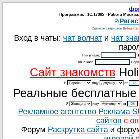
фо
Программист 1С:1700$ - Работа Москва:
Регис
Сделать стартовой
Добавить 
Вход в чаты:
чат волчат
и
чат зна
парол
Ник в чате:
П
Ник в чате:
Паро
Cайт знакомств
Holi
Я
ищу
от
Реальные бесплатные 
Я
ищу
от
Рекламное агентство Реклама 
сайтов
с оп
Форум
Раскрутка сайта
и фору
игровой 