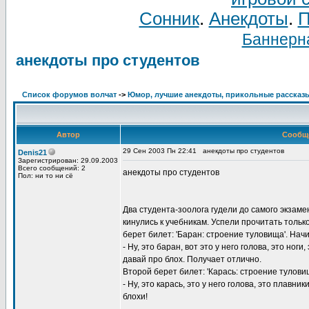
Сонник
.
Анекдоты
.
П
Баннерна
анекдоты про студентов
Список форумов волчат
->
Юмор, лучшие анекдоты, прикольные рассказ
Автор
Сообщ
29 Сен 2003 Пн 22:41
анекдоты про студентов
Denis21
Зарегистрирован: 29.09.2003
Всего сообщений: 2
анекдоты про студентов
Пол: ни то ни сё
Два студента-зоолога гудели до самого экзамен
кинулись к учебникам. Успели прочитать тольк
берет билет: 'Баран: строение туловища'. Нач
- Ну, это баран, вот это у него голова, это ноги,
давай про блох. Получает отлично.
Второй берет билет: 'Карась: строение туловищ
- Ну, это карась, это у него голова, это плавни
блохи!