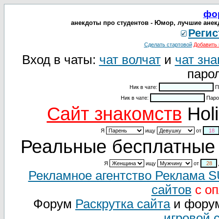
фо
анекдоты про студентов - Юмор, лучшие анек
Регис
Сделать стартовой
Добавить 
Вход в чаты:
чат волчат
и
чат зна
парол
Ник в чате:
П
Ник в чате:
Паро
Cайт знакомств
Holi
Я
ищу
от
Реальные бесплатные 
Я
ищу
от
Рекламное агентство Реклама 
сайтов
с оп
Форум
Раскрутка сайта
и фору
игровой 