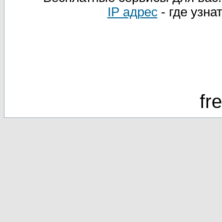
IP адрес
- где узна
fr