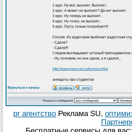
1 курс: Ну все, выгонят. Выгонят...
2 курс: А может не выгонят? Да нет выгонят.
3 курс: Ну теперь не выгонят...
4 курс: Ну точно, не выгонят...
5 курс: Пусть только попробуют!!!
Сессия. Из аудитории выбегает радостная сту
- Сдала?
- Сдала!!!
Следом выглядывает усталый преподаватель и
- Ну, положим, не она сдала, а я сдался...
http://www.mepi.nm.ru/humour.html
анекдоты про студентов
Вернуться к началу
Показать сообщения:
pr агентство
Реклама SU,
оптими
Партнер
Бесплатные сервисы для вас