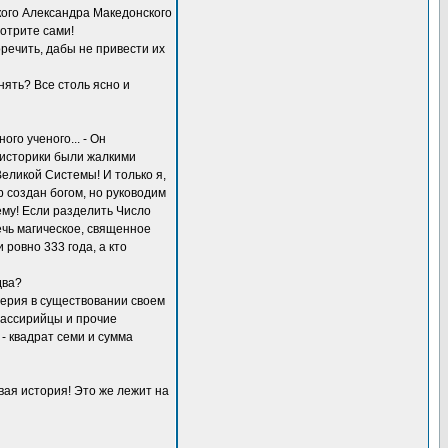
икого Александра Македонского
отрите сами!
речить, дабы не привести их
онять? Все столь ясно и
го ученого... - Он
е историки были жалкими
еликой Системы! И только я,
 создан богом, но руководим
ему! Если разделить Число
ечь магическое, священное
ровно 333 года, а кто
два?
мперия в существовании своем
, ассирийцы и прочие
- квадрат семи и сумма
вая история! Это же лежит на