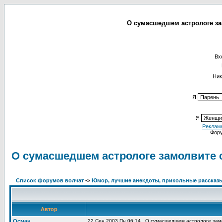
О сумасшедшем астрологе за
Вх
Ник
Я
Я
Реклам
Фор
О сумасшедшем астрологе замолвите с
Список форумов волчат
->
Юмор, лучшие анекдоты, прикольные рассказ
Автор
Осман
22 Сен 2003 Пн 06:14
О сумасшедшем астрологе замо