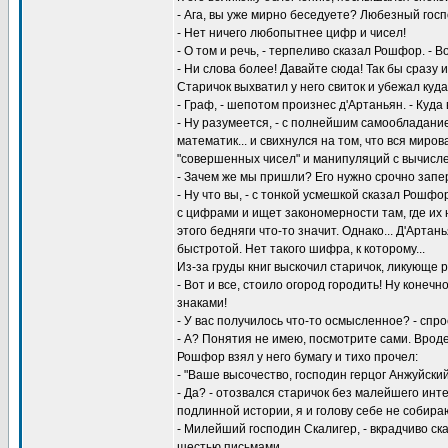
- Ага, вы уже мирно беседуете? Любезный госп
- Нет ничего любопытнее цифр и чисел!
- О том и речь, - терпеливо сказал Рошфор. - 
- Ни слова более! Давайте сюда! Так бы сразу и
Старичок выхватил у него свиток и убежал куда
- Граф, - шепотом произнес д'Артаньян. - Куд
- Ну разумеется, - с полнейшим самообладание
математик... и свихнулся на том, что вся мир
"совершенных чисел" и манипуляций с вычисле
- Зачем же мы пришли? Его нужно срочно запер
- Ну что вы, - с тонкой усмешкой сказал Рошф
с цифрами и ищет закономерности там, где их н
этого бедняги что-то значит. Однако... Д'Арта
быстротой. Нет такого шифра, к которому...
Из-за груды книг выскочил старичок, ликующе 
- Вот и все, стоило огород городить! Ну кон
знаками!
- У вас получилось что-то осмысленное? - спр
- А? Понятия не имею, посмотрите сами. Вроде
Рошфор взял у него бумагу и тихо прочел:
- "Ваше высочество, господин герцог Анжуйски
- Да? - отозвался старичок без малейшего инте
подлинной истории, я и голову себе не собира
- Милейший господин Скалигер, - вкрадчиво с
шестью письмами...