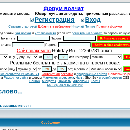
форум волчат
молвите слово... - Юмор, лучшие анекдоты, прикольные рассказы, 
Регистрация
Вход
Сделать стартовой
Добавить в избранное
Николай Попков
Правила форума
од в чаты:
чат волчат
и
чат знакомств
(если нет
регистрации в чатах
, то пароль не нуже
Ник в чате:
Пароль:
 в чате:
Пароль:
Cайт знакомств
Holiday.Ru - 12360781 анкет:
ищу
от
до
лет, из города
Реальные бесплатные знакомства в твоем городе:
ищу
от
до
лет, в регионе
ное агентство Реклама SU
-
контекстная реклама
и
продвижение сайтов
с оплатой за р
ум
Раскрутка сайта
и форум
Маркетинг и реклама
.
Чаты
. Shot.Su -
игровой сервер
CSS 
Сонник
.
Анекдоты
.
Приметы
.
Aфоризмы
.
Тосты
.
Баннерная сеть ClickHere
лово...
ы, смешные истории
Сообщение
лвите слово...