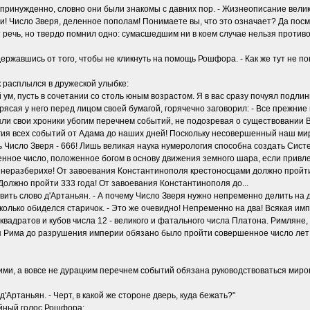
 непринужденно, словно они были знакомы с давних пор. - Жизнеописание вел
и! Число Зверя, деленное пополам! Понимаете вы, что это означает? Да посм
 речь, но твердо помнил одно: сумасшедшим ни в коем случае нельзя противо
а удержавшись от того, чтобы не кликнуть на помощь Рошфора. - Как же тут не п
к расплылся в дружеской улыбке:
 ум, пусть в сочетании со столь юным возрастом. Я в вас сразу почуял подлинно
трясая у него перед лицом своей бумагой, горячечно заговорил: - Все прежни
яли свои хроники убогим перечнем событий, не подозревая о существовании В
огия всех событий от Адама до наших дней! Поскольку несовершенный наш мир
 Число Зверя - 666! Лишь великая наука нумерология способна создать Сист
венное число, положенное богом в основу движения земного шара, если привл
а неразберихе! От завоевания Константинополя крестоносцами должно пройти 
 Должно пройти 333 года! От завоевания Константинополя до...
тавить слово д'Артаньян. - А почему Число Зверя нужно непременно делить на 
есколько обиделся старичок. - Это же очевидно! Непременно на два! Всякая и
квадратов и кубов числа 12 - великого и фатального числа Платона. Римляне
я Рима до разрушения империи обязано было пройти совершенное число лет 
 ими, а вовсе не дурацким перечнем событий обязана руководствоваться миро
'Артаньян. - Черт, в какой же стороне дверь, куда бежать?"
ойный голос Рошфора: