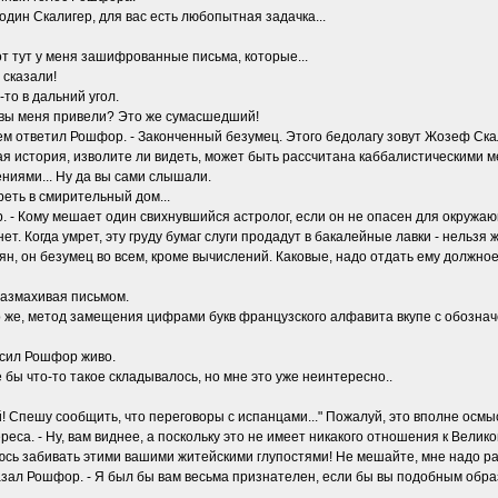
один Скалигер, для вас есть любопытная задачка...
Вот тут у меня зашифрованные письма, которые...
 сказали!
-то в дальний угол.
а вы меня привели? Это же сумасшедший!
м ответил Рошфор. - Законченный безумец. Этого бедолагу зовут Жозеф Скали
овая история, изволите ли видеть, может быть рассчитана каббалистическими м
ниями... Ну да вы сами слышали.
еть в смирительный дом...
ор. - Кому мешает один свихнувшийся астролог, если он не опасен для окруж
ет. Когда умрет, эту груду бумаг слуги продадут в бакалейные лавки - нельзя 
ньян, он безумец во всем, кроме вычислений. Каковые, надо отдать ему должн
размахивая письмом.
ечно же, метод замещения цифрами букв французского алфавита вкупе с обозн
осил Рошфор живо.
 бы что-то такое складывалось, но мне это уже неинтересно..
й! Спешу сообщить, что переговоры с испанцами..." Пожалуй, это вполне осмы
реса. - Ну, вам виднее, а поскольку это не имеет никакого отношения к Вели
юсь забивать этими вашими житейскими глупостями! Не мешайте, мне надо раб
казал Рошфор. - Я был бы вам весьма признателен, если бы вы подобным обр