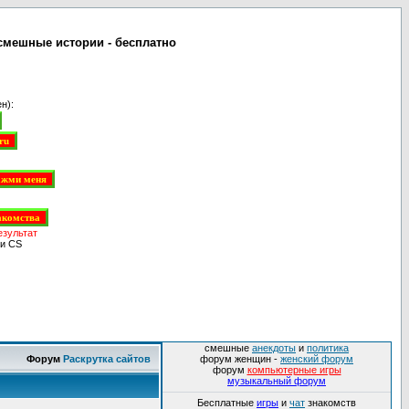
смешные истории - бесплатно
н):
езультат
и CS
смешные
анекдоты
и
политика
Форум
Раскрутка сайтов
форум женщин -
женский форум
форум
компьютерные игры
музыкальный форум
Бесплатные
игры
и
чат
знакомств