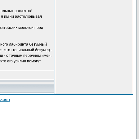
иальных расчетов!
о я им ни растолковывал
 житейских мелочей пред
жного лабиринта безумный
я: этот гениальный безумец -
ни - с точным перечнем имен,
что его усилия помогут
граммы