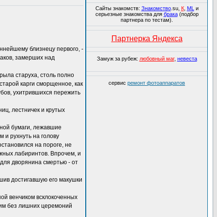
Сайты знакомств:
Знакомство
.su,
К
,
ML
и
серьезные знакомства для
брака
(подбор
партнера по тестам).
Партнерка Яндекса
еннейшему близнецу первого, -
баков, замерших над
Замуж за рубеж:
любовный маг
,
невеста
рыла старуха, столь полно
сервис
ремонт фотоаппаратов
старой карги сморщенное, как
убов, ухитрившихся пережить
иц, лестничек и крутых
нной бумаги, лежавшие
 и рухнуть на голову
остановился на пороге, не
жных лабиринтов. Впрочем, и
 для дворянина смертью - от
ушив достигавшую его макушки
ой венчиком всклокоченных
оим без лишних церемоний