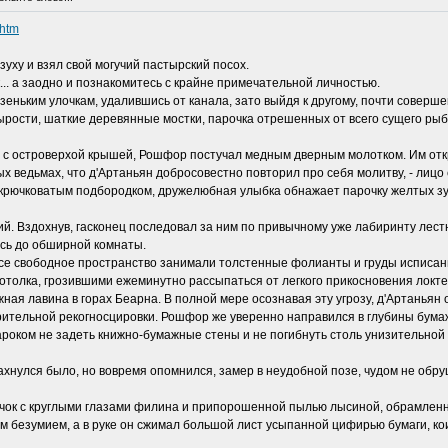
.htm
уху и взял свой могучий пастырский посох.
.. а заодно и познакомитесь с крайне примечательной личностью.
зеньким улочкам, удалившись от канала, зато выйдя к другому, почти соверш
ырости, шаткие деревянные мостки, парочка отрешенных от всего сущего ры
у с островерхой крышей, Рошфор постучал медным дверным молотком. Им отк
 ведьмах, что д'Артаньян добросовестно повторил про себя молитву, - лицо 
с крючковатым подбородком, дружелюбная улыбка обнажает парочку желтых з
 Вздохнув, гасконец последовал за ним по привычному уже лабиринту лестн
ись до обширной комнаты.
 все свободное пространство занимали толстенные фолианты и груды исписа
отолка, грозившими ежеминутно рассыпаться от легкого прикосновения локтем
ная лавина в горах Беарна. В полной мере осознавая эту угрозу, д'Артаньян 
рительной рекогносцировки. Рошфор же уверенно направился в глубины бума
ароком не задеть книжно-бумажные стены и не погибнуть столь унизительной
рахнулся было, но вовремя опомнился, замер в неудобной позе, чудом не обр
чок с круглыми глазами филина и припорошенной пылью лысиной, обрамленн
м безумием, а в руке он сжимал большой лист усыпанной цифирью бумаги, к