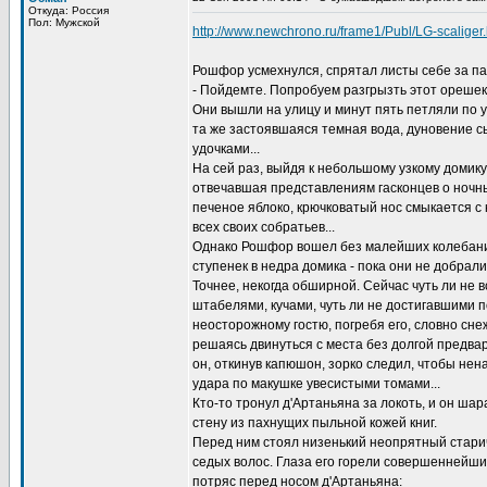
Откуда: Россия
Пол: Мужской
http://www.newchrono.ru/frame1/Publ/LG-scaliger
Рошфор усмехнулся, спрятал листы себе за паз
- Пойдемте. Попробуем разгрызть этот орешек.
Они вышли на улицу и минут пять петляли по у
та же застоявшаяся темная вода, дуновение с
удочками...
На сей раз, выйдя к небольшому узкому домик
отвечавшая представлениям гасконцев о ночных
печеное яблоко, крючковатый нос смыкается 
всех своих собратьев...
Однако Рошфор вошел без малейших колебаний.
ступенек в недра домика - пока они не добрал
Точнее, некогда обширной. Сейчас чуть ли не
штабелями, кучами, чуть ли не достигавшими п
неосторожному гостю, погребя его, словно снеж
решаясь двинуться с места без долгой предва
он, откинув капюшон, зорко следил, чтобы нен
удара по макушке увесистыми томами...
Кто-то тронул д'Артаньяна за локоть, и он ша
стену из пахнущих пыльной кожей книг.
Перед ним стоял низенький неопрятный стари
седых волос. Глаза его горели совершеннейши
потряс перед носом д'Артаньяна: