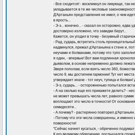
- Все сходится! - воскликнул он ликующе, так
укладывается в те же числовые закономерност
Д'Артаньян представления не имел, о чем идет
в ярость...
- Э-э... конечно... - сказал он осторожно, едв
достоверно изложено, что завидки берут...
Кажется, он угодил в точку - безумный старичо
- Рад, сударь, встретить столь проницательный
надвинулся, прижал д'Артаньяна к стене и, по
неучами и болванами, потому что тупо заполн
я один, - впервые! Вот вам подлинная хронол
дьяволом, в основе непременно должно лежать
Зверя пополам, если взять число 360, божест
число 9, мы достигнем гармонии! Тут нет мест
утверждает иначе - тот неуч, тупица и болван!
- Э-э, сударь... - осторожненько попытался вс
- А на сколько еще его прикажете делить? - н
не может превышать числа лет, равного сумме 
воплощают это число в точности! От основани
семидесяти...
- А почему? - растерянно повторил д'Артаньян.
- Потому что эти числа совершенны, и именно
поверхности!
"Сейчас начнет кусаться, - обреченно подумал д
К его великому облегчению, послышался спок