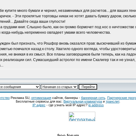
ебе купите много бумаги и чернил, незаменимых для расчетов... для ваших ген
аричок. - Эти проклятые торговцы никак не хотят давать бумагу даром, скольк
ений... Давайте сюда ваши глупости!
а грудами книг. Слышно было, как он громко бормочет под нос о ничтожестве
я когда-нибудь непременно овладеет умами всего человечества.
нужден был признать, что Рошфор вновь оказался прав: выскочивший из бума
рометью помчался назад к столу. Хватило одного взгляда, чтобы удостоверитьс
ия, не вникая в их смысл. Все планы заговорщиков были теперь, как на ладо
х реализации сил. Сумасшедший астролог по имени Скалигер так и не узнал, 
..
нтство
Реклама SU,
оптимизация
сайтов, баннеры -
баннерная сеть
.
Партнерские про
Бесплатные сервисы для вас:
Виртуальная клавиатура
и
транслит
.
IP адрес
- где узнать мой IP адрес?
ip address
free forum