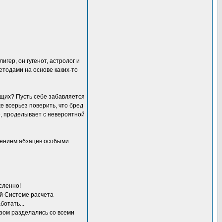
гер, он гугенот, астролог и
етодами на основе каких-то
ающих? Пусть себе забавляется
же всерьез поверить, что бред
ое, проделывает с невероятной
ачением абзацев особыми
сленно!
кой Системе расчета
отать...
азом разделались со всеми