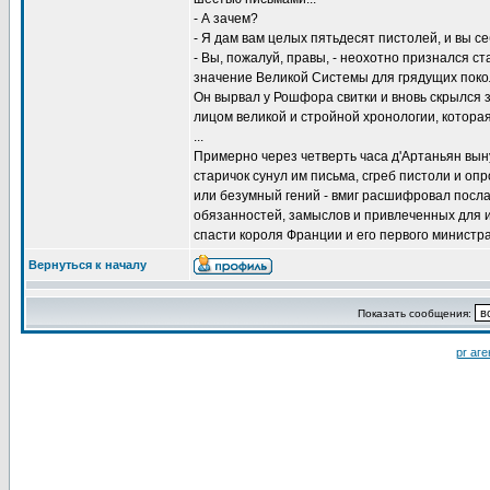
- А зачем?
- Я дам вам целых пятьдесят пистолей, и вы с
- Вы, пожалуй, правы, - неохотно признался ст
значение Великой Системы для грядущих покол
Он вырвал у Рошфора свитки и вновь скрылся з
лицом великой и стройной хронологии, котора
...
Примерно через четверть часа д'Артаньян вы
старичок сунул им письма, сгреб пистоли и оп
или безумный гений - вмиг расшифровал послан
обязанностей, замыслов и привлеченных для и
спасти короля Франции и его первого министра.
Вернуться к началу
Показать сообщения:
pr аге