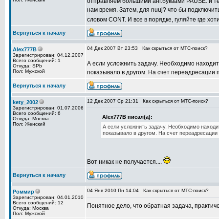
отправляем большими анг.буквами PAUSE. и т
нам время. Затем, для nuuj? что бы подключи
словом CONT. И все в порядке, гуляйте где хот
Вернуться к началу
04 Дек 2007 Вт 23:53
Как скрыться от МТС-поиск?
Alex777B
Зарегистрирован: 04.12.2007
Всего сообщений: 1
А если усложнить задачу. Необходимо находить
Откуда: SPb
Пол: Мужской
показывало в другом. На счет переадресации 
Вернуться к началу
12 Дек 2007 Ср 21:31
Как скрыться от МТС-поиск?
kety_2002
Зарегистрирован: 01.07.2006
Всего сообщений: 6
Alex777B писал(а):
Откуда: Москва
Пол: Женский
А если усложнить задачу. Необходимо находит
показывало в другом. На счет переадресации 
Вот никак не получается....
Вернуться к началу
04 Янв 2010 Пн 14:04
Как скрыться от МТС-поиск?
Роммир
Зарегистрирован: 04.01.2010
Всего сообщений: 12
Понятное дело, что обратная задача, практич
Откуда: Москва
Пол: Мужской