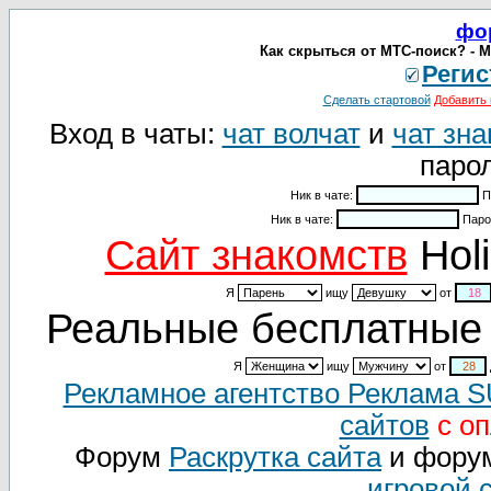
фо
Как скрыться от МТС-поиск? - М
Регис
Сделать стартовой
Добавить 
Вход в чаты:
чат волчат
и
чат зна
парол
Ник в чате:
П
Ник в чате:
Паро
Cайт знакомств
Holi
Я
ищу
от
Реальные бесплатные 
Я
ищу
от
Рекламное агентство Реклама 
сайтов
с оп
Форум
Раскрутка сайта
и фору
игровой 