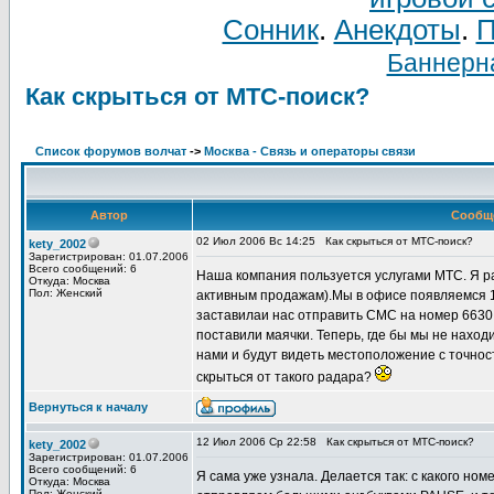
Сонник
.
Анекдоты
.
П
Баннерна
Как скрыться от МТС-поиск?
Список форумов волчат
->
Москва - Связь и операторы связи
Автор
Сообщ
02 Июл 2006 Вс 14:25
Как скрыться от МТС-поиск?
kety_2002
Зарегистрирован: 01.07.2006
Всего сообщений: 6
Наша компания пользуется услугами МТС. Я 
Откуда: Москва
Пол: Женский
активным продажам).Мы в офисе появляемся 1 
заставилаи нас отправить СМС на номер 6630
поставили маячки. Теперь, где бы мы не наход
нами и будут видеть местоположение с точнос
скрыться от такого радара?
Вернуться к началу
12 Июл 2006 Ср 22:58
Как скрыться от МТС-поиск?
kety_2002
Зарегистрирован: 01.07.2006
Всего сообщений: 6
Я сама уже узнала. Делается так: с какого но
Откуда: Москва
Пол: Женский