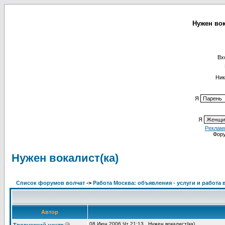
Нужен вок
Вх
Ник
Я
Я
Реклам
Фор
Нужен вокалист(ка)
Список форумов волчат
->
Работа Москва: объявления - услуги и работа 
Автор
08 Июн 2006 Чт 21:13
Нужен вокалист(ка)