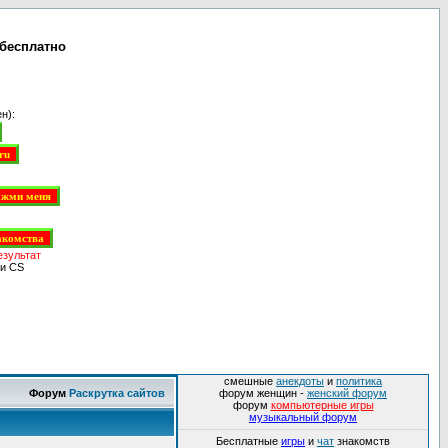
 бесплатно
н):
езультат
и CS
смешные
анекдоты
и
политика
Форум
Раскрутка сайтов
форум женщин -
женский форум
форум
компьютерные игры
музыкальный форум
Бесплатные
игры
и
чат
знакомств