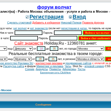
форум волчат
алист(ка) - Работа Москва: объявления - услуги и работа в Москве -
Регистрация
Вход
Сделать стартовой
Добавить в избранное
Николай Попков
Правила форума
од в чаты:
чат волчат
и
чат знакомств
(если нет
регистрации в чатах
, то пароль не нуже
Ник в чате:
Пароль:
 в чате:
Пароль:
Cайт знакомств
Holiday.Ru - 12360781 анкет:
ищу
от
до
лет, из города
Реальные бесплатные знакомства в твоем городе:
ищу
от
до
лет, в регионе
ное агентство Реклама SU
-
контекстная реклама
и
продвижение сайтов
с оплатой за р
ум
Раскрутка сайта
и форум
Маркетинг и реклама
.
Чаты
. Shot.Su -
игровой сервер
CSS 
Сонник
.
Анекдоты
.
Приметы
.
Aфоризмы
.
Тосты
.
Баннерная сеть ClickHere
в Москве
Сообщение