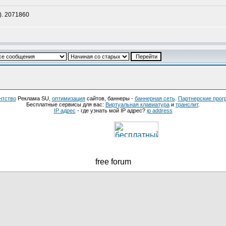
). 2071860
нтство
Реклама SU,
оптимизация
сайтов, баннеры -
баннерная сеть
.
Партнерские про
Бесплатные сервисы для вас:
Виртуальная клавиатура
и
транслит
.
IP адрес
- где узнать мой IP адрес?
ip address
free forum