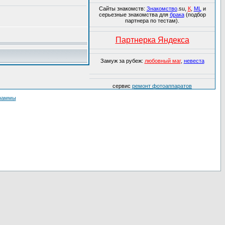
Сайты знакомств:
Знакомство
.su,
К
,
ML
и
серьезные знакомства для
брака
(подбор
партнера по тестам).
Партнерка Яндекса
Замуж за рубеж:
любовный маг
,
невеста
сервис
ремонт фотоаппаратов
граммы