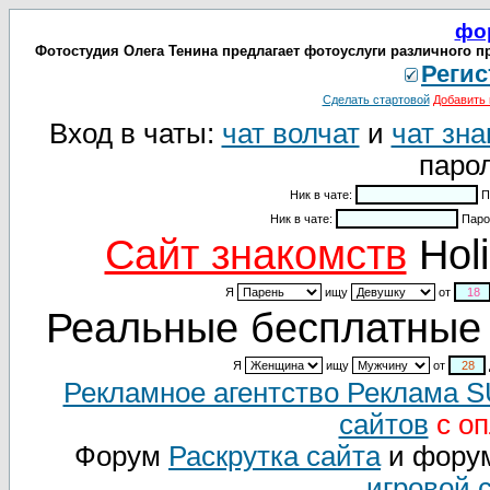
фо
Фотостудия Олега Тенина предлагает фотоуслуги различного пр
Регис
Сделать стартовой
Добавить 
Вход в чаты:
чат волчат
и
чат зна
парол
Ник в чате:
П
Ник в чате:
Паро
Cайт знакомств
Holi
Я
ищу
от
Реальные бесплатные 
Я
ищу
от
Рекламное агентство Реклама 
сайтов
с оп
Форум
Раскрутка сайта
и фору
игровой 