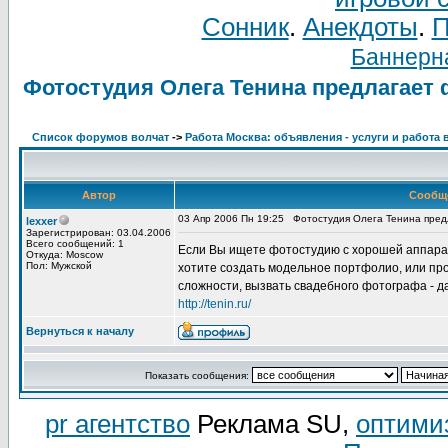
Сонник
.
Анекдоты
.
П
Баннерна
Фотостудия Олега Тенина предлагает
Список форумов волчат
->
Работа Москва: объявления - услуги и работа 
Автор
Сообщ
03 Апр 2006 Пн 19:25
Фотостудия Олега Тенина пред
lexxer
Зарегистрирован: 03.04.2006
Всего сообщений: 1
Если Вы ищете фотостудию с хорошей аппарат
Откуда: Moscow
Пол: Мужской
хотите создать модельное портфолио, или пр
сложности, вызвать свадебного фотографа - д
http://tenin.ru/
Вернуться к началу
Показать сообщения:
pr агентство
Реклама SU,
оптими