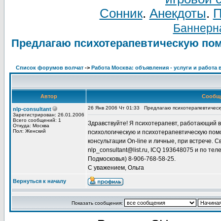
Сонник
.
Анекдоты
.
П
Баннерна
Предлагаю психотерапевтическую по
Список форумов волчат
->
Работа Москва: объявления - услуги и работа 
Автор
Сообщ
26 Янв 2006 Чт 01:33
Предлагаю психотерапевтичес
nlp-consultant
Зарегистрирован: 26.01.2006
Всего сообщений: 1
Здравствуйте! Я психотерапевт, работающий 
Откуда: Москва
Пол: Женский
психологическую и психотерапевтическую по
консультации On-line и личные, при встрече. С
nlp_consultant@list.ru, ICQ 193648075 и по те
Подмосковья) 8-906-768-58-25.
С уважением, Ольга
Вернуться к началу
Показать сообщения: