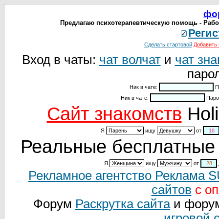
фо
Предлагаю психотерапевтическую помощь - Работа
Регис
Сделать стартовой
Добавить 
Вход в чаты:
чат волчат
и
чат зна
парол
Ник в чате:
П
Ник в чате:
Паро
Cайт знакомств
Holi
Я
ищу
от
Реальные бесплатные 
Я
ищу
от
Рекламное агентство Реклама 
сайтов
с оп
Форум
Раскрутка сайта
и фору
игровой 