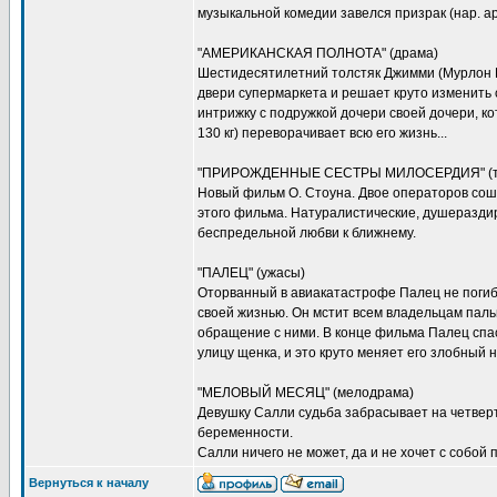
музыкальной комедии завелся призрак (нар. ар
"АМЕРИКАНСКАЯ ПОЛНОТА" (драма)
Шестидесятилетний толстяк Джимми (Мурлон Б
двери супермаркета и решает круто изменить 
интрижку с подружкой дочери своей дочери, к
130 кг) переворачивает всю его жизнь...
"ПРИРОЖДЕННЫЕ СЕСТРЫ МИЛОСЕРДИЯ" (т
Новый фильм О. Стоуна. Двое операторов сош
этого фильма. Натуралистические, душеразд
беспредельной любви к ближнему.
"ПАЛЕЦ" (ужасы)
Оторванный в авиакатастрофе Палец не погиб
своей жизнью. Он мстит всем владельцам пал
обращение с ними. В конце фильма Палец сп
улицу щенка, и это круто меняет его злобный нр
"МЕЛОВЫЙ МЕСЯЦ" (мелодрама)
Девушку Салли судьба забрасывает на четвер
беременности.
Салли ничего не может, да и не хочет с собой
Вернуться к началу