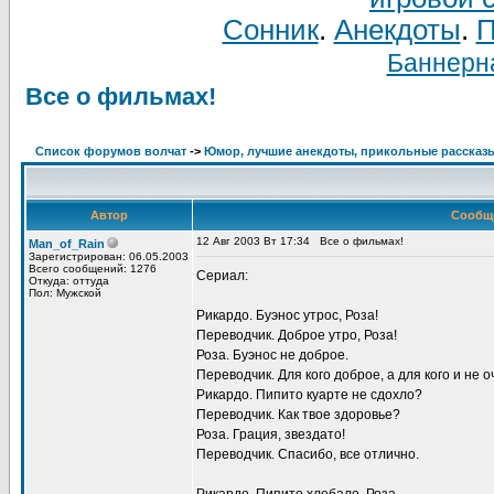
Сонник
.
Анекдоты
.
П
Баннерна
Все о фильмах!
Список форумов волчат
->
Юмор, лучшие анекдоты, прикольные рассказ
Автор
Сообщ
12 Авг 2003 Вт 17:34
Все о фильмах!
Man_of_Rain
Зарегистрирован: 06.05.2003
Всего сообщений: 1276
Сериал:
Откуда: оттуда
Пол: Мужской
Рикардо. Буэнос утрос, Роза!
Переводчик. Доброе утро, Роза!
Роза. Буэнос не доброе.
Переводчик. Для кого доброе, а для кого и не о
Рикардо. Пипито куарте не сдохло?
Переводчик. Как твое здоровье?
Роза. Грация, звездато!
Переводчик. Спасибо, все отлично.