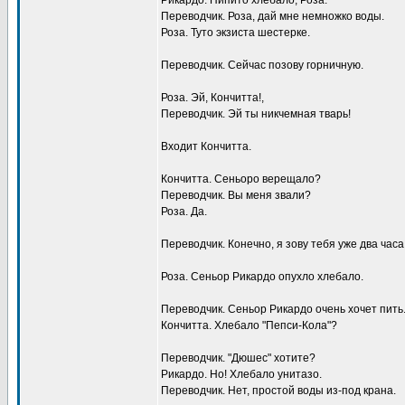
Рикардо. Пипито хлебало, Роза.
Переводчик. Роза, дай мне немножко воды.
Роза. Туто экзиста шестерке.
Переводчик. Сейчас позову горничную.
Роза. Эй, Кончитта!,
Переводчик. Эй ты никчемная тварь!
Входит Кончитта.
Кончитта. Сеньоро верещало?
Переводчик. Вы меня звали?
Роза. Да.
Переводчик. Конечно, я зову тебя уже два часа
Роза. Сеньор Рикардо опухло хлебало.
Переводчик. Сеньор Рикардо очень хочет пить
Кончитта. Хлебало "Пепси-Кола"?
Переводчик. "Дюшес" хотите?
Рикардо. Hо! Хлебало унитазо.
Переводчик. Hет, простой воды из-под крана.