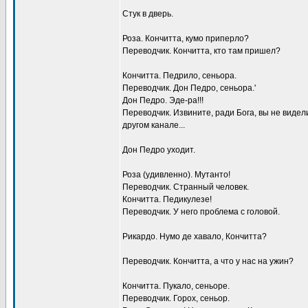
Стук в дверь.
Роза. Кончитта, кумо приперло?
Переводчик. Кончитта, кто там пришел?
Кончитта. Педрило, сеньора.
Переводчик. Дон Педро, сеньора.'
Дон Педро. Эде-ра!!!
Переводчик. Извините, ради Бога, вы не видел
другом канале...
Дон Педро уходит.
Роза (удивленно). Мутанто!
Переводчик. Странный человек.
Кончитта. Педикулезе!
Переводчик. У него проблема с головой.
Рикардо. Hумо де хавало, Кончитта?
Переводчик. Кончитта, а что у нас на ужин?
Кончитта. Пукало, сеньоре.
Переводчик. Горох, сеньор.