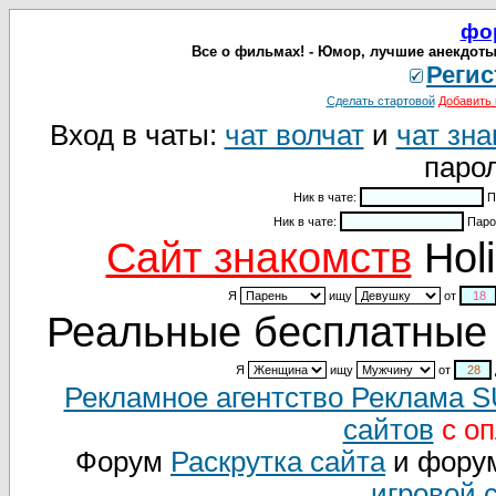
фо
Все о фильмах! - Юмор, лучшие анекдоты
Регис
Сделать стартовой
Добавить 
Вход в чаты:
чат волчат
и
чат зна
парол
Ник в чате:
П
Ник в чате:
Паро
Cайт знакомств
Holi
Я
ищу
от
Реальные бесплатные 
Я
ищу
от
Рекламное агентство Реклама 
сайтов
с оп
Форум
Раскрутка сайта
и фору
игровой 