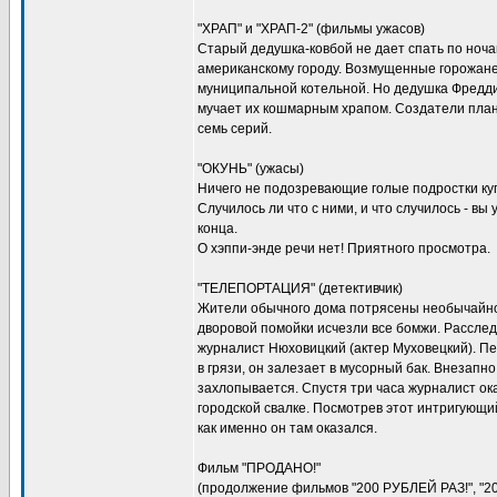
"ХРАП" и "ХРАП-2" (фильмы ужасов)
Старый дедушка-ковбой не дает спать по ноч
американскому городу. Возмущенные горожане
муниципальной котельной. Но дедушка Фредди
мучает их кошмарным храпом. Создатели пла
семь серий.
"ОКУНЬ" (ужасы)
Ничего не подозревающие голые подростки куп
Случилось ли что с ними, и что случилось - вы
конца.
О хэппи-энде речи нет! Приятного просмотра.
"ТЕЛЕПОРТАЦИЯ" (детективчик)
Жители обычного дома потрясены необычайно
дворовой помойки исчезли все бомжи. Расслед
журналист Нюховицкий (актер Муховецкий). 
в грязи, он залезает в мусорный бак. Внезапно
захлопывается. Спустя три часа журналист ок
городской свалке. Посмотрев этот интригующи
как именно он там оказался.
Фильм "ПРОДАНО!"
(продолжение фильмов "200 РУБЛЕЙ РАЗ!", "2