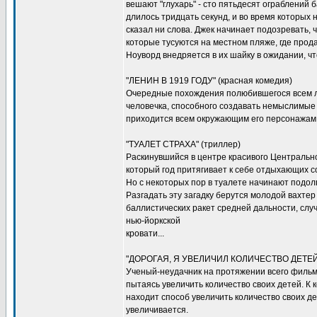
вешают "глухарь" - сто пятьдесят ограблений б
длилось тридцать секунд, и во время которых 
сказал ни слова. Джек начинает подозревать, ч
которые тусуются на местном пляже, где прод
Ноуворд внедряется в их шайку в ожидании, что 
"ЛЕНИН В 1919 ГОДУ" (красная комедия)
Очередные похождения полюбившегося всем 
человечка, способного создавать немыслимые
приходится всем окружающим его персонажам
"ТУАЛЕТ СТРАХА" (триллер)
Раскинувшийся в центре красивого Центрально
который год притягивает к себе отдыхающих со
Но с некоторых пор в туалете начинают подол
Разгадать эту загадку берутся молодой вахте
баллистических ракет средней дальности, слу
нью-йоркской
кровати...
"ДОРОГАЯ, Я УВЕЛИЧИЛ КОЛИЧЕСТВО ДЕТЕЙ" 
Ученый-неудачник на протяжении всего фильм
пытаясь увеличить количество своих детей. К 
находит способ увеличить количество своих де
увеличивается.