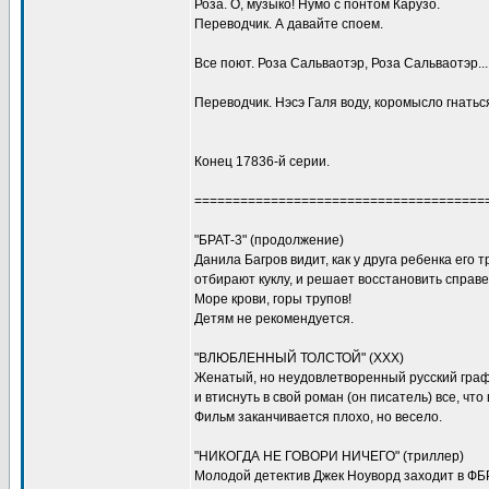
Роза. О, музыко! Hумо с понтом Карузо.
Переводчик. А давайте споем.
Все поют. Роза Сальваотэр, Роза Сальваотэр...
Переводчик. Hэсэ Галя воду, коромысло гнаться
Конец 17836-й серии.
======================================
"БРАТ-3" (продолжение)
Данила Багров видит, как у друга ребенка его 
отбирают куклу, и решает восстановить справе
Море крови, горы трупов!
Детям не рекомендуется.
"ВЛЮБЛЕННЫЙ ТОЛСТОЙ" (XXX)
Женатый, но неудовлетворенный русский граф
и втиснуть в свой роман (он писатель) все, что
Фильм заканчивается плохо, но весело.
"НИКОГДА НЕ ГОВОРИ НИЧЕГО" (триллер)
Молодой детектив Джек Ноуворд заходит в ФБР