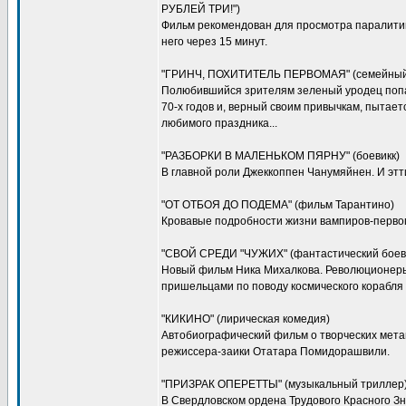
РУБЛЕЙ ТРИ!")
Фильм рекомендован для просмотра паралитик
него через 15 минут.
"ГРИНЧ, ПОХИТИТЕЛЬ ПЕРВОМАЯ" (семейный
Полюбившийся зрителям зеленый уродец попа
70-х годов и, верный своим привычкам, пытае
любимого праздника...
"РАЗБОРКИ В МАЛЕНЬКОМ ПЯРНУ" (боевикк)
В главной роли Джеккоппен Чанумяйнен. И этт
"ОТ ОТБОЯ ДО ПОДЕМА" (фильм Тарантино)
Кровавые подробности жизни вампиров-перво
"СВОЙ СРЕДИ "ЧУЖИХ" (фантастический боев
Новый фильм Ника Михалкова. Революционер
пришельцами по поводу космического корабля
"КИКИНО" (лирическая комедия)
Автобиографический фильм о творческих мета
режиссера-заики Отатара Помидорашвили.
"ПРИЗРАК ОПЕРЕТТЫ" (музыкальный триллер
В Свердловском ордена Трудового Красного З