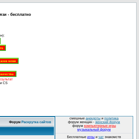
язи - бесплатно
н):
езультат
и CS
смешные
анекдоты
и
политика
Форум
Раскрутка сайтов
форум женщин -
женский форум
форум
компьютерные игры
музыкальный форум
Бесплатные
игры
и
чат
знакомств