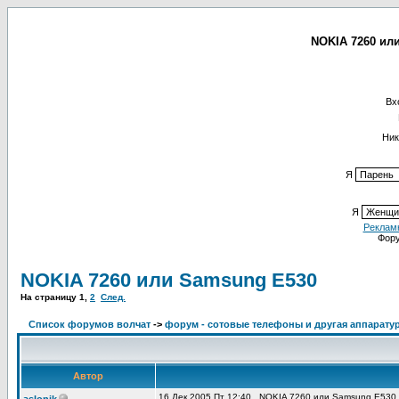
NOKIA 7260 или
Вх
Ник
Я
Я
Реклам
Фор
NOKIA 7260 или Samsung E530
На страницу
1
,
2
След.
Список форумов волчат
->
форум - сотовые телефоны и другая аппаратур
Автор
16 Дек 2005 Пт 12:40
NOKIA 7260 или Samsung E530