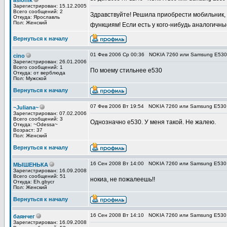
aslonik
Зарегистрирован: 15.12.2005
Всего сообщений: 2
Здравствуйте! Решила приобрести мобильник, 
Откуда: Ярославль
Пол: Женский
функциям! Если есть у кого-нибудь аналогичн
Вернуться к началу
01 Фев 2006 Ср 00:36
NOKIA 7260 или Samsung E530
cino
Зарегистрирован: 26.01.2006
Всего сообщений: 1
По моему стильнее e530
Откуда: от верблюда
Пол: Мужской
Вернуться к началу
07 Фев 2006 Вт 19:54
NOKIA 7260 или Samsung E530
~Juliana~
Зарегистрирован: 07.02.2006
Всего сообщений: 3
Однозначно е530. У меня такой. Не жалею.
Откуда: ~Odessa~
Возраст: 37
Пол: Женский
Вернуться к началу
16 Сен 2008 Вт 14:00
NOKIA 7260 или Samsung E530
МЫШЕНЬКА
Зарегистрирован: 16.09.2008
Всего сообщений: 51
нокиа, не пожалеешь!!
Откуда: Eh.gbycr
Пол: Женский
Вернуться к началу
16 Сен 2008 Вт 14:10
NOKIA 7260 или Samsung E530
баянчег
Зарегистрирован: 16.09.2008