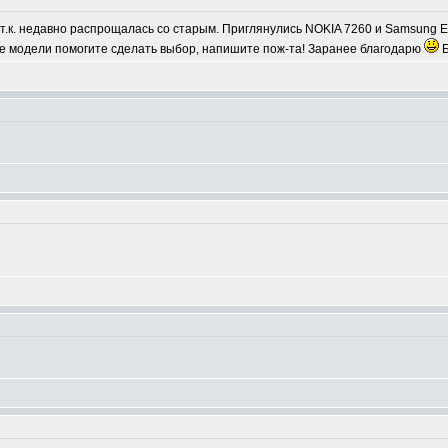
т.к. недавно распрощалась со старым. Приглянулись NOKIA 7260 и Samsung E
ые модели помогите сделать выбор, напишите пож-та! Заранее благодарю
Б