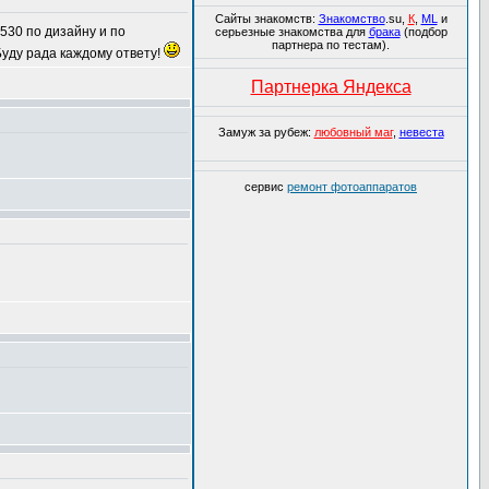
Сайты знакомств:
Знакомство
.su,
К
,
ML
и
530 по дизайну и по
серьезные знакомства для
брака
(подбор
партнера по тестам).
уду рада каждому ответу!
Партнерка Яндекса
Замуж за рубеж:
любовный маг
,
невеста
сервис
ремонт фотоаппаратов