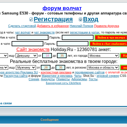
форум волчат
 Samsung E530 - форум - сотовые телефоны и другая аппаратура св
Регистрация
Вход
Сделать стартовой
Добавить в избранное
Николай Попков
Правила форума
од в чаты:
чат волчат
и
чат знакомств
(если нет
регистрации в чатах
, то пароль не нуже
Ник в чате:
Пароль:
 в чате:
Пароль:
Cайт знакомств
Holiday.Ru - 12360781 анкет:
ищу
от
до
лет, из города
Реальные бесплатные знакомства в твоем городе:
ищу
от
до
лет, в регионе
ное агентство Реклама SU
-
контекстная реклама
и
продвижение сайтов
с оплатой за р
ум
Раскрутка сайта
и форум
Маркетинг и реклама
.
Чаты
. Shot.Su -
игровой сервер
CSS 
Сонник
.
Анекдоты
.
Приметы
.
Aфоризмы
.
Тосты
.
Баннерная сеть ClickHere
а связи
Сообщение