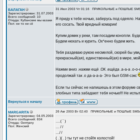
31 Июл 2003 Чт 01:16
ПРИКОЛЬНЫЕ и ПОШЛЫЕ SMSки 
БАЛАГАН
Зарегистрирован: 31.07.2003
Всего сообщений: 10
Я приду к тебе ночью, заберусь под одеяло. Н
Откуда: Кубанские мы казаки
Пол: ни то ни сё
его сосать. Твой вредный комарик!
Купим домик у реки, там посадим конопли. Буде
Будем нюхать и курить. Ох*енно будем жить.
Тебя раздеваю рукою несмелой, скорей бы уви
прекрасный(ая), единственный(ая) в мире, м
Нажми вниз .нажми ещё .ОК .ещёда .а-а-а .о-о-о
продолжай так .о да-а-а-а- Это был GSM-сэкс
Если ты сейчас не напишешь в этом форуме сво
злобных типа забадают тебя ночью!!! Не испы
Вернуться к началу
26 Авг 2003 Вт 02:40
ПРИКОЛЬНЫЕ и ПОШЛЫЕ SMSки 
MARGARITA
Зарегистрирован: 04.05.2003
Всего сообщений: 834
.....( ` )
Откуда: Germany
Пол: Женский
.... / /
..../ /
( . )( . ) ты тут не стой!я холостой!