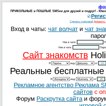
фо
ПРИКОЛЬНЫЕ и ПОШЛЫЕ SMSки для друзей и подруг! - Юмор,
Регис
Сделать стартовой
Добавить 
Вход в чаты:
чат волчат
и
чат зна
парол
Ник в чате:
П
Ник в чате:
Паро
Cайт знакомств
Holi
Я
ищу
от
Реальные бесплатные 
Я
ищу
от
Рекламное агентство Реклама 
сайтов
с оп
Форум
Раскрутка сайта
и фору
игровой 