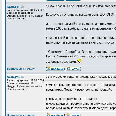
31 Июл 2003 Чт 01:08
ПРИКОЛЬНЫЕ и ПОШЛЫЕ SMSки 
БАЛАГАН
Зарегистрирован: 31.07.2003
Всего сообщений: 10
Кодирую от онанизма на один день! ДОРОГО!!! 
Откуда: Кубанские мы казаки
Пол: ни то ни сё
Знайте, что каждый раз тыкая в клавишу моби
менее 1000 микробов... Будьте милосердны - у
Я-маленький инопланетянин, который посели
на кнопки ты трогаешь меня за яйца..... и судя
- Уважаемая ПарасЁна! Ваш аппарат принимае
Цетон. Сегодня в 00:00 на площади Гагарина 
зелеными ракетами.
Вернуться к началу
31 Июл 2003 Чт 01:11
ПРИКОЛЬНЫЕ и ПОШЛЫЕ SMSки 
БАЛАГАН
Зарегистрирован: 31.07.2003
Всего сообщений: 10
Облаков крылом касаясь, гордо реет неплатель
Откуда: Кубанские мы казаки
Пол: ни то ни сё
кредиторы. Позвони родителям, попрощайся. -
Я сжимаю его в руках, он твердеет,
я хочу двигаться вверх и вниз, я вижу как ему
белую жидкость. И как всетаки клево доить кор
Вернуться к началу