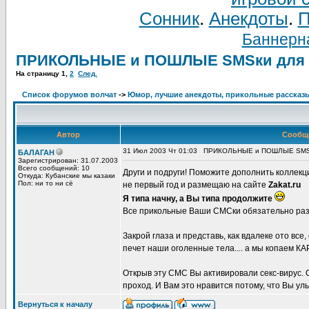
Сонник
.
Анекдоты
.
П
Баннерна
ПРИКОЛЬНЫЕ и ПОШЛЫЕ SMSки для др
На страницу
1
,
2
След.
Список форумов волчат
->
Юмор, лучшие анекдоты, прикольные рассказ
Автор
Сообщ
31 Июл 2003 Чт 01:03
ПРИКОЛЬНЫЕ и ПОШЛЫЕ SMSки 
БАЛАГАН
Зарегистрирован: 31.07.2003
Всего сообщений: 10
Други и подруги! Поможите дополнить коллек
Откуда: Кубанские мы казаки
Пол: ни то ни сё
не первый год и размещаю на сайте
Zakat.ru
Я типа начну, а Вы типа продолжите
Все прикольные Ваши СМСки обязательно раз
Закрой глаза и представь, как вдалеке ото все
печет наши оголенные тела.... а мы копаем К
Открыв эту СМС Вы активировали секс-вирус.
проход. И Вам это нравится потому, что Вы ул
Вернуться к началу