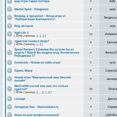
ищу игры гарри поттера
2
kelly
Martial Spirit - Поединки
0
хрен
Вперёд, в прошлое! - Флэш-игра от
1
Вездесу
"Лаборатории Касперского"
Ищу авторов
0
woq
Half-Life 2
Избранн
13
[
На страницу:
1
,
2
,
3
]
тамагочи снова в моде?
Elenchi
5
[
На страницу:
1
,
2
]
Spase Rangers 3.Какими Вы хотели бы их
видеть? Rакой Вы видите игру Космические
4
ФилосO
Рейнджеры 3?
hoolsclub - Новая он-лайн игра!
2
хулс
Одень Машу
0
Серега3
Новая игра "Виртуальный мир Эволия
0
эволия
онлайн"
WarCraftIII отстой или мне это только
Лёшkа
кажется?
35
[
На страницу:
1
...
6
,
7
,
8
]
Lineage
0
Данте
Звездные бои - Starcombats.ru
0
Серва
Игры не для профессионалов!
4
LADYBre