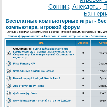
Сонник
.
Анекдоты
.
П
Баннерна
Бесплатные компьютерные игры - бес
компьютера, игровой форум
Платные и бесплатные компьютерные игры - игровой форум, бесплатные игры дл
Список форумов волчат
->
Бесплатные компьютерные игры - бесплатные
Темы
Ответов
Авто
Объявление:
Группа сайта Вконтакте про
компьютерные игры http://igra.vkontakte.ru/
0
master
Секреты игр. Какая игра лучше? Скриншоты и
видео игр
Final Fantasy XIV
0
Спаки
Футбольный онлайн менеджер
0
Стриж
Новый серер LineAge2 Gracia Part 2
0
Зуми
Age of Mythology Titans
0
Цезар
фабрика футбола
0
ПАР
www.ishtwar.com - оналайн игра по Дьябло
0
фиии