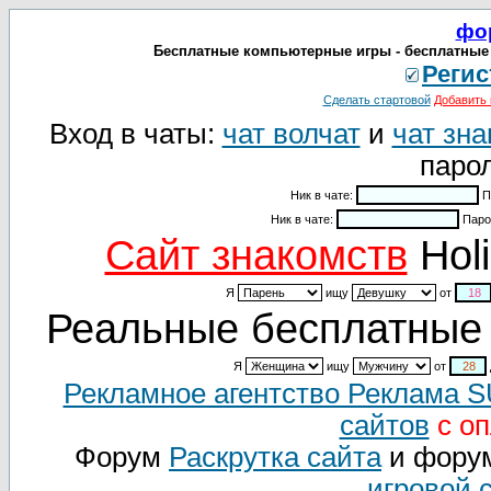
фо
Бесплатные компьютерные игры - бесплатные
Регис
Сделать стартовой
Добавить 
Вход в чаты:
чат волчат
и
чат зна
парол
Ник в чате:
П
Ник в чате:
Паро
Cайт знакомств
Holi
Я
ищу
от
Реальные бесплатные 
Я
ищу
от
Рекламное агентство Реклама 
сайтов
с оп
Форум
Раскрутка сайта
и фору
игровой 