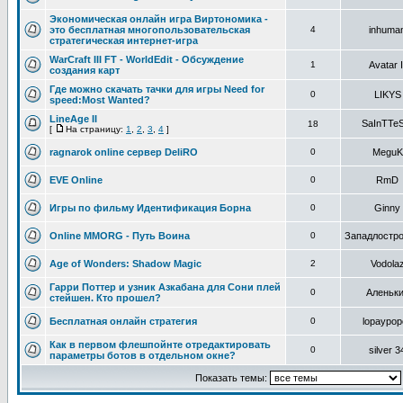
Экономическая онлайн игра Виртономика -
это бесплатная многопользовательская
4
inhuma
стратегическая интернет-игра
WarCraft III FT - WorldEdit - Oбсуждение
1
Avatar I
создания карт
Где можно скачать тачки для игры Need for
0
LIKYS
speed:Most Wanted?
LineAge II
SaInTTeS
18
[
На страницу:
1
,
2
,
3
,
4
]
ragnarok online сервер DeliRO
0
MeguK
EVE Online
0
RmD
Игры по фильму Идентификация Борна
0
Ginny
Online MMORG - Путь Воина
0
Западлостр
Age of Wonders: Shadow Magic
2
Vodola
Гарри Поттер и узник Азкабана для Сони плей
0
Аленьк
стейшен. Кто прошел?
Бесплатная онлайн стратегия
0
lopaypop
Как в первом флешпойнте отредактировать
0
silver 3
параметры ботов в отдельном окне?
Показать темы: