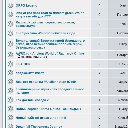
ORPG Legend
0
Хао
land of the dead road to fiddlers green.кто по
0
Патрио
нету а кто обсудит???
Ragnarok хай рейт сервер sectorro.ru,
0
Клик
рекомендую
Full Spectrum WarrioR любители сюда
0
Патрио
Великолепный Вовочка герой безопасного
секса, игра великолепный вовочка герой
3
Ginny
безопасного секса
AWRO.ru - Ancient World of Ragnarok Online
Carapa
5
[
На страницу:
1
,
2
]
FIFA 2007
2
LIKYS
подскажите квест
2
ОАП
Все, кто играл на MU aliеnnation 97+99
1
laggzz
Компьютерные игры - это парадоксальное
0
babycro
явление
Как достать соседа 2
1
Nefella
Новый сервер Ultima Online - UO RIC(ML)
1
TGrey
Новый сайт об играх и про них!
0
Сивый
Dreamfall The longest Journey
0
Natael12