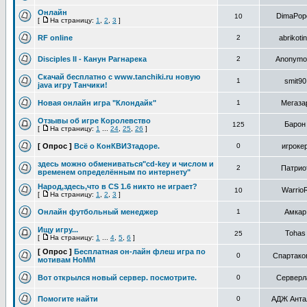
Онлайн
DimaPop
10
[
На страницу:
1
,
2
,
3
]
RF online
2
abrikoti
Disciples II - Канун Рагнарека
2
Anonymo
Скачай бесплатно с www.tanchiki.ru новую
1
smit90
java игру Танчики!
Новая онлайн игра "Клондайк"
1
Мегаза
Отзывы об игре Королевство
Барон
125
[
На страницу:
1
...
24
,
25
,
26
]
[ Опрос ]
Всё о КонКВИЗтадоре.
0
игроке
здесь можно обмениваться"cd-key и числом и
2
Патрио
временем определённым по интернету"
Народ,здесь,что в CS 1.6 никто не играет?
Warrio
10
[
На страницу:
1
,
2
,
3
]
Онлайн футбольный менеджер
1
Амкар
Ищу игру...
Tohas
25
[
На страницу:
1
...
4
,
5
,
6
]
[ Опрос ]
Бесплатная он-лайн флеш игра по
0
Спартако
мотивам HoMM
Вот открылся новый сервер. посмотрите.
0
Серверл
Помогите найти
0
АДЖ Анта