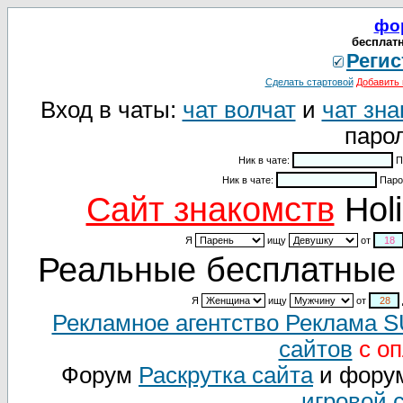
фо
бесплатн
Регис
Сделать стартовой
Добавить 
Вход в чаты:
чат волчат
и
чат зна
парол
Ник в чате:
П
Ник в чате:
Паро
Cайт знакомств
Holi
Я
ищу
от
Реальные бесплатные 
Я
ищу
от
Рекламное агентство Реклама 
сайтов
с оп
Форум
Раскрутка сайта
и фору
игровой 