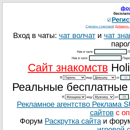
фо
бесплатн
Регис
Сделать стартовой
Добавить 
Вход в чаты:
чат волчат
и
чат зна
парол
Ник в чате:
П
Ник в чате:
Паро
Cайт знакомств
Holi
Я
ищу
от
Реальные бесплатные 
Я
ищу
от
Рекламное агентство Реклама 
сайтов
с оп
Форум
Раскрутка сайта
и фору
игровой 