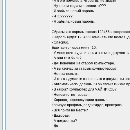
- А я его поменяла, чтобы вы не знали!
- Ну зачем тогда мне звоните???
- Я забыла новый пароль.....
- ЧТО??????
- Я забыла новый пароль.
Сбрасываю пароль ставлю 123456 и запрещаю
- Пароль будет 123456!Поменять его нельзя, д
- Спасибо.
Еще где-то через минут 10:
- У меня почта удалилась и все мои документы
- А они там были?
- ДА! Конечно! На старом компьютере.
- А вы сейчас за старым компьютером?
- Нет, за новым...
- И как вы думаете ваша почта и документы п
- Автоматически должны! Я об этом в книжке п
- В какой? Компьютер для ЧАЙНИКОВ?
- Непомню, нет вроде.
- Хорошо, перенесу ваши данные.
Копирую профиль, редактирую, проверяю:
- Вся почта на месте?
- Да,вроде.
- А документы?
- Да.