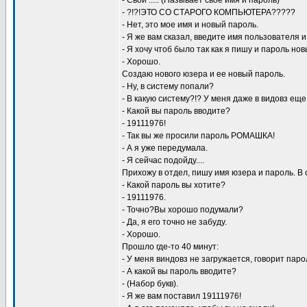
- Свои ..... (Называет свое имя и пароль)
- ?!?!ЭТО СО СТАРОГО КОМПЬЮТЕРА?????
- Нет, это мое имя и новый пароль.
- Я же вам сказал, введите имя пользователя 
- Я хочу чтоб было так как я пишу и пароль нов
- Хорошо.
Создаю нового юзера и ее новый пароль.
- Ну, в систему попали?
- В какую систему?!? У меня даже в видовз ещ
- Какой вы пароль вводите?
- 19111976!
- Так вы же просили пароль РОМАШКА!
- А я уже передумала.
- Я сейчас подойду....
Прихожу в отдел, пишу имя юзера и пароль. В
- Какой пароль вы хотите?
- 19111976.
- Точно?Вы хорошо подумали?
- Да, я его точно не забуду.
- Хорошо.
Прошло где-то 40 минут:
- У меня виндовз не загружается, говорит пар
- А какой вы пароль вводите?
- (Набор букв).
- Я же вам поставил 19111976!