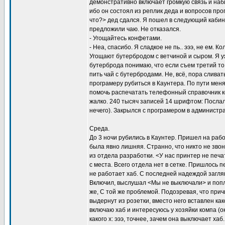
демонстративно включает громкую связь и наб
ибо он состоял из реплик деда и вопросов про
что?> дед сдался. Я пошел в следующий кабин
предложили чаю. Не отказался.
- Угощайтесь конфетами.
- Неа, спасибо. Я сладкое не пь.. эээ, не ем. К
Угощают бутербродом с ветчиной и сыром. Я у
бутерброда понимаю, что если съем третий то 
пить чай с бутербродами. Не, всё, пора сливать
програмеру рубиться в Каунтера. По пути мен
помочь распечатать телефонный справочник ко
жалко. 240 тысяч записей 14 шрифтом: Послал 
нечего). Закрылся с програмером в администра
Среда.
До 3 ночи рубились в Каунтер. Пришел на рабо
была явно лишняя. Странно, что никто не зво
из отдела разработки. <У нас принтер не печа
с места. Всего отдела нет в сетке. Пришлось п
не работает хаб. С последней надеждой заглян
Включил, выслушал <Мы не выключали> и поплё
же, С той же проблемой. Подозревая, что причи
выдернут из розетки, вместо него вставлен к
включаю хаб и интересуюсь у хозяйки компа (
какого х: эээ, точнее, зачем она выключает хаб.