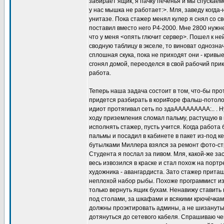
забирает ящик, я пачку печенья и мы спускаем
у нас мышка не работает:>. Мля, заведу когда
унитазе. Пока стажер менял кулер я снял со 
поставил вместо него Р4-2000. Мне 2800 нужне
что у меня <опять глючит сервер>. Пошел к ней
сводную таблицу в экселе, то виноват однозна
сплошная скука, пока не приходят они - кривые
сгонял домой, переоделся в свой рабочий при
работа.
Теперь наша задача состоит в том, что-бы про
придется разбирать в кори#оре фальш-потолок
идиот протягивал сеть по здаААААААААА:.. . Н
ходу приземления сломал пальму, растущую в к
исполнять стажер, пусть учится. Когда работа
пальмы и посадил в кабинете в пакет из-под к
бутылками Миллера взялся за ремонт фото-стр
Студента я послал за пивом. Мля, какой-же за
весь извозился в краске и стал похож на порт
художника - авангардиста. Зато стажер прита
неплохой набор рыбы. Похоже программист из 
только вернуть ящик бухам. Ненавижу ставить
под столами, за шкафами и всякими крючёчка
должны проэктировать админы, а не шизанутые 
дотянуться до сетевого кабеля. Спрашиваю чег