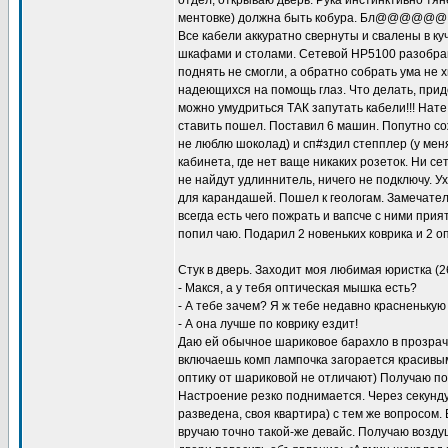
отдел, открываю дверь. Рука инстинктивно тяне
ментовке) должна быть кобура. Бл@@@@@@@ !!!
Все кабели аккуратно свернуты и свалены в ку
шкафами и столами. Сетевой НР5100 разобран
поднять не смогли, а обратно собрать ума не 
надеющихся на помощь глаз. Что делать, приде
можно умудриться ТАК запутать кабели!!! Нате
ставить пошел. Поставил 6 машин. Попутно со
не люблю шоколад) и сп#здил степплер (у меня 
кабинета, где нет ваще никаких розеток. Ни се
не найдут удлиннитель, ничего не подключу. У
для карандашей. Пошел к геологам. Замечате
всегда есть чего пожрать и вапсче с ними при
попил чаю. Подарил 2 новеньких коврика и 2 о
Стук в дверь. Заходит моя любимая юристка (2
- Макся, а у тебя оптическая мышка есть?
- А тебе зачем? Я ж тебе недавно красненькую
- А она лучше по коврику ездит!
Даю ей обычное шариковое барахло в прозрачн
включаешь комп лампочка загорается красивы
оптику от шариковой не отличают) Получаю по
Настроение резко поднимается. Через секунду 
разведена, своя квартира) с тем же вопросом
вручаю точно такой-же девайс. Получаю возду