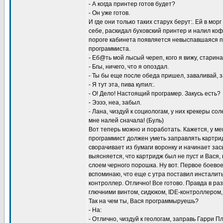
- А когда принтер готов будет?
- Он уже готов.
И где они только таких старух берут:. Ей в мор
себе, раскидал буховский принтер и налил коф
пороге кабинета появляется невыспавшаяся п
программиста.
- Еб@ть мой лысый череп, кого я вижу, старина
- Бгы, ничего, что я опоздал.
- Ты бы еще после обеда пришел, заваливай, 
- Я тут эта, пива купил:.
- О! Дело! Настоящий програмер. Закусь есть?
- Ээээ, неа, забыл.
- Лана, чиздуй к социологам, у них крекеры со
мне налей сначала! (Буль)
Вот теперь можно и поработать. Кажется, у м
программист должен уметь заправлять картри
сворачивает из бумаги воронку и начинает за
выясняется, что картридж был не пуст и Вася
слоем черного порошка. Ну вот. Первое боево
вспоминаю, что еще с утра поставил инсталит
контроллер. Отлично! Все готово. Правда в ра
глючними винтом, сидюком, IDE-контроллером,
Так на чем ты, Вася программыруешь?
- На:
- Отлично, чиздуй к геологам, заправь Гарри П