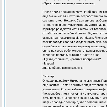
- Хрен с вами, качайте, ставьте чайник.
После обеда поехал на базу. Чегой-то у них ко
еще бы не мазал. Отстойник отработанного то
ссыпать тонер. Не дали. Сами виноваты. Ссыпа
тонет. И если дернуть слив поднимается до по
кори#оре раздаются маты, в кабинет вваливае
отработавшего в забое 4 смены. Видимо, это о
становится похожим на Микки-Мауса. Я истери
всех неполадок попил с кладовщиками чаю, со
служебное пользование стиральную машинку, а
опять на своем рабочем месте, дописываю про
собрался пригласить в кафе. А вот и она!
- Ну что, солнышко, нравится программка?
- Муррр!
//Дальнейшее вас не касается.
Пятница.
Опоздал на работу. Нихрена не выспался. Приш
еще косится, но мой помятый вид и оторванна
успокаивают. Открыл кабинет отверткой, нафиг
(не хрен, без инета посидят) и закурил сигарет
скуки приклеил на сервер значок радиации, м
шеф и злорадно сообщил, что с сегодняшнего 
месяц летней практики. Ну, что ж, посмотрим.