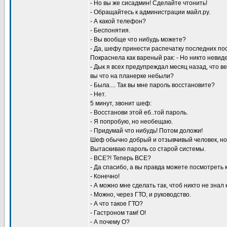
- Но вы же сисадмин! Сделайте чтонить!
- Обращайтесь к администрации майл.ру.
- А какой телефон?
- Беспонятия.
- Вы вообще что нибудь можете?
- Да, шефу принести распечатку последних по
Покраснела как вареный рак: - Но никто невиде
- Дык я всех предупреждал месяц назад, что ве
вы что на планерке небыли?
- Была.... Так вы мне пароль восстановите?
- Нет.
5 минут, звонит шеф:
- Восстанови этой еб..той пароль.
- Я попробую, но необещаю.
- Придумай что нибудь! Потом доложи!
Шеф обычно добрый и отзывчивый человек, но 
Вытаскиваю пароль со старой системы.
- ВСЕ?! Теперь ВСЕ?
- Да спасибо, а вы правда можете посмотреть к
- Конечно!
- А можно мне сделать так, чтоб никто не знал 
- Можно, через ГТО, и руководство.
- А что такое ГТО?
- Гастроном там! О!
- А почему О?