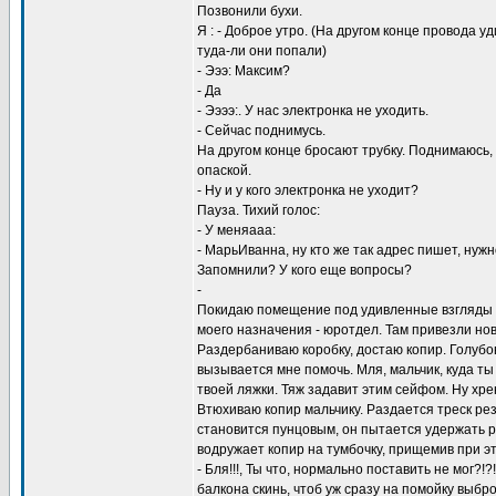
Позвонили бухи.
Я : - Доброе утро. (На другом конце провода 
туда-ли они попали)
- Эээ: Максим?
- Да
- Ээээ:. У нас электронка не уходить.
- Сейчас поднимусь.
На другом конце бросают трубку. Поднимаюсь,
опаской.
- Ну и у кого электронка не уходит?
Пауза. Тихий голос:
- У меняааа:
- МарьИванна, ну кто же так адрес пишет, нуж
Запомнили? У кого еще вопросы?
-
Покидаю помещение под удивленные взгляды 
моего назначения - юротдел. Там привезли нов
Раздербаниваю коробку, достаю копир. Голуб
вызывается мне помочь. Мля, мальчик, куда ты
твоей ляжки. Тяж задавит этим сейфом. Ну хре
Втюхиваю копир мальчику. Раздается треск ре
становится пунцовым, он пытается удержать р
водружает копир на тумбочку, прищемив при эт
- Бля!!!, Ты что, нормально поставить не мог?!
балкона скинь, чтоб уж сразу на помойку выброс