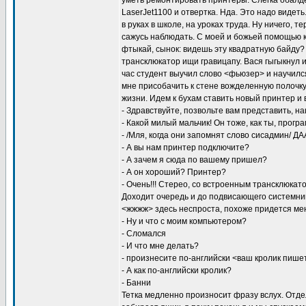
уметь ремонтировать принтеры. Слегка обалд
LaserJet1100 и отвертка. Нда. Это надо видет
в руках в школе, на уроках труда. Ну ничего, т
сажусь наблюдать. С моей и божьей помощью к
фтыкай, сынок: видешь эту квадратную байду
трансклюкатор ищи гравицапу. Вася гыгыкнул 
час студент выучил слово <фьюзер> и научилс
мне присобачить к стене вожделенную полочку.
жизни. Идем к бухам ставить новый принтер и 
- Здравствуйте, позвольте вам представить, н
- Какой милый мальчик! Он тоже, как ты, прогр
- /Мля, когда они запомнят слово сисадмин/ Д
- А вы нам принтер подключите?
- А зачем я сюда по вашему пришел?
- А он хороший? Принтер?
- Очень!!! Стерео, со встроенным трансклюкат
Доходит очередь и до подвисающего системник
<жжжж> здесь неспроста, похоже придется мен
- Ну и что с моим компьютером?
- Сломался
- И что мне делать?
- произнесите по-английски <ваш кролик пише
- А как по-английски кролик?
- Банни
Тетка медленно произносит фразу вслух. Отд