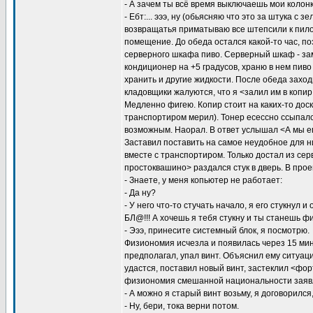
- А зачем ты всё время выключаешь мои колонк
- Ебт:... эээ, ну (обьясняю что это за штука с 
возвращатья приматываю все штепсили к пилот
помещение. До обеда остался какой-то час, по
серверного шкафа пиво. Серверный шкаф - за
кондиционер на +5 градусов, храню в нем пиво
хранить и другие жидкости. После обеда захо
кладовщики жалуются, что я <залил им в копир
Медленно фигею. Копир стоит на каких-то доск
транспортиром мерил). Тонер есессно ссыпалс
возможным. Наорал. В ответ услышал <А мы ег
Заставил поставить на самое неудобное для н
вместе с транспортиром. Только достал из сер
простоквашино> раздался стук в дверь. В про
- Знаете, у меня копьютер не работает:
- Да ну?
- У него что-то стучать начало, я его стукнул 
БЛ@!!! А хочешь я тебя стукну и ты станешь ф
- Эээ, принесите системный блок, я посмотрю.
Физиономия исчезла и появилась через 15 мин
предполагал, упал винт. Объяснил ему ситуаци
удастся, поставил новый винт, застеклил <фор
физиономия смешанной национальности заявл
- А можно я старый винт возьму, я договорился
- Ну, бери, тока верни потом.