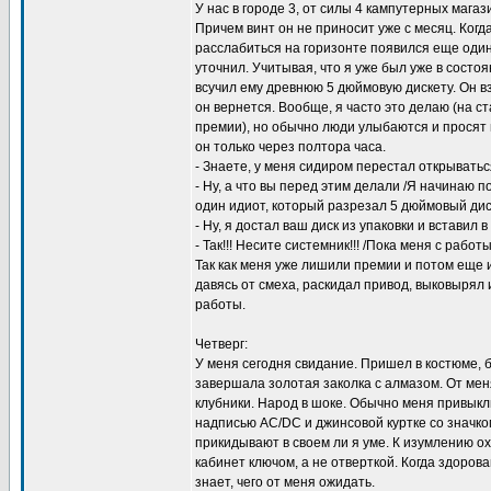
У нас в городе 3, от силы 4 кампутерных мага
Причем винт он не приносит уже с месяц. Когд
расслабиться на горизонте появился еще один
уточнил. Учитывая, что я уже был уже в состо
всучил ему древнюю 5 дюймовую дискету. Он вз
он вернется. Вообще, я часто это делаю (на с
премии), но обычно люди улыбаются и просят 
он только через полтора часа.
- Знаете, у меня сидиром перестал открываться
- Ну, а что вы перед этим делали /Я начинаю 
один идиот, который разрезал 5 дюймовый диск
- Ну, я достал ваш диск из упаковки и вставил 
- Так!!! Несите системник!!! /Пока меня с работ
Так как меня уже лишили премии и потом еще и
давясь от смеха, раскидал привод, выковырял и
работы.
Четверг:
У меня сегодня свидание. Пришел в костюме, 
завершала золотая заколка с алмазом. От мен
клубники. Народ в шоке. Обычно меня привыкли
надписью AC/DC и джинсовой куртке со значк
прикидывают в своем ли я уме. К изумлению ох
кабинет ключом, а не отверткой. Когда здорова
знает, чего от меня ожидать.