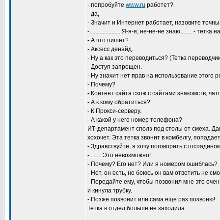
- попробуйте
www.ru
работет?
- да,
- Значит и Интернет работает, назовите точны
- .................... Я-я-я, не-не-не знаю........ - те
- А что пишет?
- Аксесс денайд.
- Ну а как это переводиться? (Тетка переводчи
- Доступ запрещен.
- Ну значит нет прав на использование этого р
- Почему?
- Контент сайта схож с сайтами знакомств, чато
- А к кому обратиться?
- К Прокси-серверу.
- А какой у него номер телефона?
ИТ-департамент сполз под столы от смеха. Да
хохочет. Эта тетка звонит в комбелгу, попада
- Здравствуйте, я хочу поговорить с госпадино
- ....... Это невозможно!
- Почему? Его нет? Или я номером ошиблась?
- Нет, он есть, но боюсь он вам ответить не смож
- Передайте ему, чтобы позвонил мне это очен
и кинула трубку.
- Позже позвонит или сама еще раз позвоню!
Тетка в отдел больше не заходила.