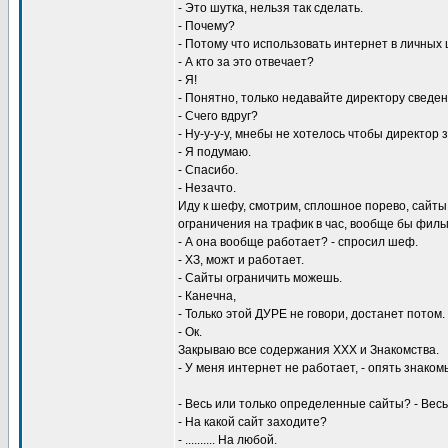
- Это шутка, нельзя так сделать.
- Почему?
- Потому что использовать интернет в личны
- А кто за это отвечает?
- Я!
- Понятно, только недавайте директору сведе
- Счего вдруг?
- Ну-у-у-у, мнебы не хотелось чтобы директор 
- Я подумаю.
- Спасибо.
- Незачто.
Иду к шефу, смотрим, сплошное порево, сайты 
ограничения на трафик в час, вообще бы филь
- А она вообще работает? - спросил шеф.
- ХЗ, можт и работает.
- Сайты ограничить можешь.
- Канечна,
- Только этой ДУРЕ не говори, достанет потом.
- Ок.
Закрываю все содержания ХХХ и Знакомства.
- У меня интернет не работает, - опять знаком
- Весь или только определенные сайты? - Весь
- На какой сайт заходите?
- .......... На любой.