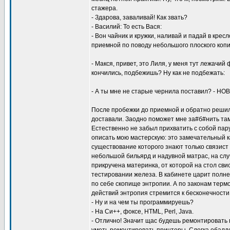
стажера.
- Здарова, заваливай! Как звать?
- Василий: То есть Вася:
- Вон чайник и кружки, наливай и падай в кре
приемной по поводу небольшого плоского копи
- Макся, привет, это Лиля, у меня тут лежачий
кончились, подбежишь? Ну как не подбежать:
- А ты мне не старые чернила поставил? - НОВ
После пробежки до приемной и обратно решил 
доставали. Заодно поможет мне за#б#нить там
Естественно не забыл прихватить с собой пар
описать мою мастерскую: это замечательный к
существование которого знают только связист 
небольшой бильярд и надувной матрас, на случ
прикручена материнка, от которой на стол св
тестировании железа. В кабинете царит полне
по себе скопище энтропии. А по законам терм
действий энтропия стремится к бесконечности. 
- Ну и на чем ты программируешь?
- На Си++, фоксе, HTML, Perl, Java.
- Отлично! Значит щас будешь ремонтировать