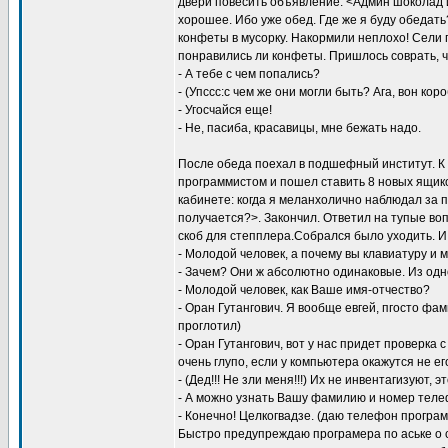
двери повесить объявление: <Админ шоколад 
хорошее. Ибо уже обед. Где же я буду обедать?
конфеты в мусорку. Накормили неплохо! Сели п
понравились ли конфеты. Пришлось соврать, чт
- А тебе с чем попались?
- (Упссс:с чем же они могли быть? Ага, вон кор
- Угосчайся еще!
- Не, пасиба, красавицы, мне бежать надо.
После обеда поехал в подшефный институт. К 
программистом и пошел ставить 8 новых ящик
кабинете: когда я меланхолично наблюдал за 
получается?>. Закончил. Ответил на тупые во
скоб для степплера.Собрался было уходить. И 
- Молодой человек, а почему вы клавиатуру и 
- Зачем? Они ж абсолютно одинаковые. Из одн
- Молодой человек, как Ваше имя-отчество?
- Оран Гутангович. Я вообще евгей, пгосто фам
проглотил)
- Оран Гутангович, вот у нас придет проверка
очень глупо, если у компьютера окажутся не е
- (Дед!!! Не зли меня!!!) Их не инвентагизуют, 
- А можно узнать Вашу фамилию и номер тел
- Конечно! Целкогвадзе. (даю телефон програ
Быстро предупреждаю програмера по аське о 