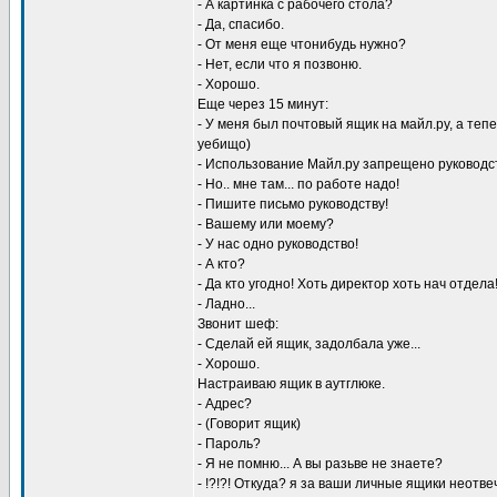
- А картинка с рабочего стола?
- Да, спасибо.
- От меня еще чтонибудь нужно?
- Нет, если что я позвоню.
- Хорошо.
Еще через 15 минут:
- У меня был почтовый ящик на майл.ру, а тепе
уебищо)
- Использование Майл.ру запрещено руководс
- Но.. мне там... по работе надо!
- Пишите письмо руководству!
- Вашему или моему?
- У нас одно руководство!
- А кто?
- Да кто угодно! Хоть директор хоть нач отдела
- Ладно...
Звонит шеф:
- Сделай ей ящик, задолбала уже...
- Хорошо.
Настраиваю ящик в аутглюке.
- Адрес?
- (Говорит ящик)
- Пароль?
- Я не помню... А вы разьве не знаете?
- !?!?! Откуда? я за ваши личные ящики неотве