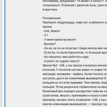
системника, предлагает: <А может я ногой?>. И
соскучишься. Отряхнув с джинсов пыль, ушел в
в каунтера.
Понедельник.
Приперся збадунищща, пива нет, в кабинете хо
звонок:
- Алё, Макся!
- У?
- У меня кампутер висит!
- Высоко?
- Хи-хи, не он не печатает. Какую кнопку мне н
- Если бы ты была Карлсоном, то большую круг
- Ну серьезно, мне работать надо.
- А ризет не судьба ткнуть?
Звонок №2: <Ой, у нас краска в ксероксе кончи
геологам. У геологов застаю какую-то новую т
картридж, проверяю - нифига, белая полоса о
застряла, дык я её ножничками выковыряла! И 
пальцем на остатки бумажки). Тихо фигею, ког
пальцем. Тетка разрезала термопленку на валу
Резиновый вал изрядно раскурочен теми же но
сгреб копир, мешок с пряниками и пошел к себе
пряников, как мне опять позвонили: <Ой, у нас
смогли ножничками выковыряли:..>. Бросаю тру