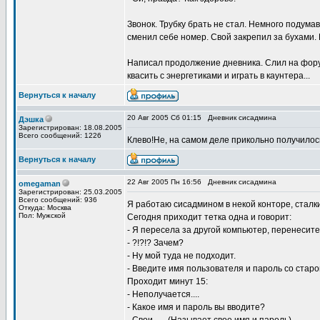
Звонок. Трубку брать не стал. Немного подума
сменил себе номер. Свой закрепил за бухами.
Написал продолжение дневника. Слил на форум
квасить с энергетиками и играть в каунтера...
Вернуться к началу
20 Авг 2005 Сб 01:15
Дневник сисадмина
Дэшка
Зарегистрирован: 18.08.2005
Всего сообщений: 1226
Клево!Не, на самом деле прикольно получилос
Вернуться к началу
22 Авг 2005 Пн 16:56
Дневник сисадмина
omegaman
Зарегистрирован: 25.03.2005
Всего сообщений: 936
Я работаю сисадмином в некой конторе, сталк
Откуда: Москва
Пол: Мужской
Сегодня приходит тетка одна и говорит:
- Я пересела за другой компьютер, перенесите
- ?!?!? Зачем?
- Ну мой туда не подходит.
- Введите имя пользователя и пароль со старо
Проходит минут 15:
- Неполучается....
- Какое имя и пароль вы вводите?