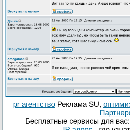
Вот так почти каждый день. А еще говорят что у
Вернуться к началу
22 Авг 2005 Пн 17:15
Дневник сисадмина
Дэшка
Зарегистрирован: 18.08.2005
Всего сообщений: 1226
Ой, ну вообще! Я компьютер не очень хоро
тож могу удалить) , но чтобы быть такой неп
тебя жалко, хотя щас сижу и смеюсь...
Вернуться к началу
22 Авг 2005 Пн 17:35
Дневник сисадмина
omegaman
Зарегистрирован: 25.03.2005
Всего сообщений: 936
Я не сис админ, просто рассказ мой приятель при
Откуда: Москва
Пол: Мужской
Вернуться к началу
Показать сообщения:
pr агентство
Реклама SU,
оптими
Партнер
Бесплатные сервисы для вас
IP адрес
- где узна