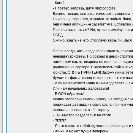
- Кого?
- Плоттер заправь, дитя микрософта.
Васино тельце, шатаясь, изчезает в дверном п
Ничего, ща вернется, чернила-то забыл. Лана,
они у меня айпишнике засели? Ага! Вставляю и
Причесаться, что ли? Не, лучше в змейку поигр
ОБЕД:
Скучно, жрать нечего, столовую закрыли. Вася 
После обеда, как и следовало ожидать, приска
ненавижу конфеты. Но сожрал и демонстративн
админском языке, нихрена не поняли, но заув
радиации на сервере. Согласились пойти вечер
юристы, ОПЯТЬ ПРИНТЕР!!! Захожу к ним, тете
бумаги от факса, конец которого тянется в ла
- А он не печатает! Когда вы нам сделаете, на
Или нам начальнику жаловаться!
- В ООН обратись!
Молча разворачиваюсь и ухожу. На сегодня с м
поджидает девушка из соц-отдела, причем ку
шагом направляюсь в её сторону.
- Так, быстро разделась и на стол!
- ?!?!?!?
- Я что сказал с тобой сделаю, если еще раз 
- Хи-хи, а может лучше вечером?