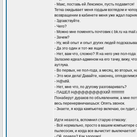
- Макс, поставь ей Лексикон, пусть подавится!
Тетка окидывает меня гордым взглядом и чопор
возвращении в кабинете меня уже ждал парняг
- Здгавствуйте.
- Чего?
- Можно мне поменять почтовик с bk.ru на mail.
- Зачем?
- Ну, мой опыт и опыт дгугих людей подсказыва
- Да это один и тот-же ящик!
- Нет, вам что, сложно? Я на него уже пол-год
Залазию идеал-админом на его тачку, вижу, чт
аутлука.
- Во первых, не пол-года, а месяц, во вторых, 
- Это мои дела! Давайте, наконец, опгеделимс
- Н@х#й.
- Нет, мне что, по дгугому разговаривать?
- ПАШЕЛ Н@@@@@@@@Х#Й !!!!!!!!!!!!!!
Понаберут дураков по объявлениям, а мне пото
весь перенервничаешься: Опять звонок.
- Знаете, я когда кампьютер включаю, он гудит,
Идти неахота, вспомнил старую отмазку:
- Всё нормально, просто в вашем компьютере 
пылесосик, и когда все вычистит выключается!
- Ой, правда? Как здорово!