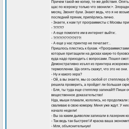
Причем такой-же копир, те-же действия. Опять
щас по ксероксу только что звонили:>. Злорад
месяц. Звонят бухи. Знают ведь, что я не возьм
последний пряник, припёрлись лично.
- Знаете, к нам тут программисты с Москвы пр
- ?!?!?!?
- А еще помогите им в интернет выйти:.
- ?!?!?!?!??!?!?!!??!
- А еще у нас принтер не печатает:..
Пришлось плестись к бухам. <Программистами
которые притащили на дисках какую-то буховск
куда надо приходить с вопросами. Пошел смотр
Демонстративно изъял из принтера искорежен
термопленки. Ща опять скажут, что это не они.
- Ну и какого хера?
- Ой, а вы знаете, мы со скобой от степплера 
решила проверить, а пройдет ли большая скре
- Бля, ты туда еще степплер запихай!!! Пиши 
вещественное доказательство!
Нда, мыши плакали, кололись, но продолжали ж
сваливаю в свою коморку. Меня уже ждут. У ни
начало недели!
- Вы за каким дьяволом запихали в лазерник ко
- Так ведь так быстрее! И краска ваша экономит
- Мля, объяснительную!