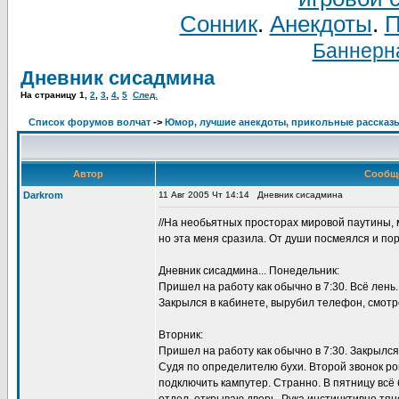
Сонник
.
Анекдоты
.
П
Баннерна
Дневник сисадмина
На страницу
1
,
2
,
3
,
4
,
5
След.
Список форумов волчат
->
Юмор, лучшие анекдоты, прикольные рассказ
Автор
Сообщ
Darkrom
11 Авг 2005 Чт 14:14
Дневник сисадмина
//На необьятных просторах мировой паутины, 
но эта меня сразила. От души посмеялся и по
Дневник сисадмина... Понедельник:
Пришел на работу как обычно в 7:30. Всё лень
Закрылся в кабинете, вырубил телефон, смотре
Вторник:
Пришел на работу как обычно в 7:30. Закрылся 
Судя по определителю бухи. Второй звонок ров
подключить кампутер. Странно. В пятницу всё