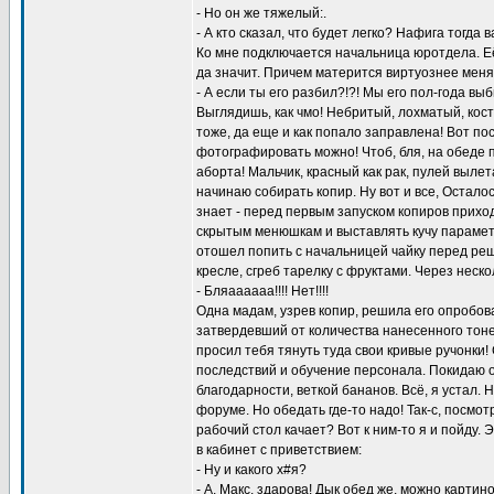
- Но он же тяжелый:.
- А кто сказал, что будет легко? Нафига тогда
Ко мне подключается начальница юротдела. Её
да значит. Причем матерится виртуознее меня
- А если ты его разбил?!?! Мы его пол-года вы
Выглядишь, как чмо! Небритый, лохматый, кос
тоже, да еще и как попало заправлена! Вот по
фотографировать можно! Чтоб, бля, на обеде 
аборта! Мальчик, красный как рак, пулей выле
начинаю собирать копир. Ну вот и все, Остало
знает - перед первым запуском копиров прихо
скрытым менюшкам и выставлять кучу параметр
отошел попить с начальницей чайку перед ре
кресле, сгреб тарелку с фруктами. Через неск
- Бляаааааа!!!! Нет!!!!
Одна мадам, узрев копир, решила его опробова
затвердевший от количества нанесенного тонера
просил тебя тянуть туда свои кривые ручонки
последствий и обучение персонала. Покидаю о
благодарности, веткой бананов. Всё, я устал.
форуме. Но обедать где-то надо! Так-с, посмотр
рабочий стол качает? Вот к ним-то я и пойду. 
в кабинет с приветствием:
- Ну и какого х#я?
- А, Макс, здарова! Дык обед же, можно картин