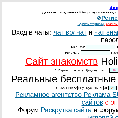
фо
Дневник сисадмина - Юмор, лучшие анекдо
Регис
Сделать стартовой
Добавить 
Вход в чаты:
чат волчат
и
чат зна
парол
Ник в чате:
П
Ник в чате:
Паро
Cайт знакомств
Holi
Я
ищу
от
Реальные бесплатные 
Я
ищу
от
Рекламное агентство Реклама 
сайтов
с оп
Форум
Раскрутка сайта
и фору
игровой 