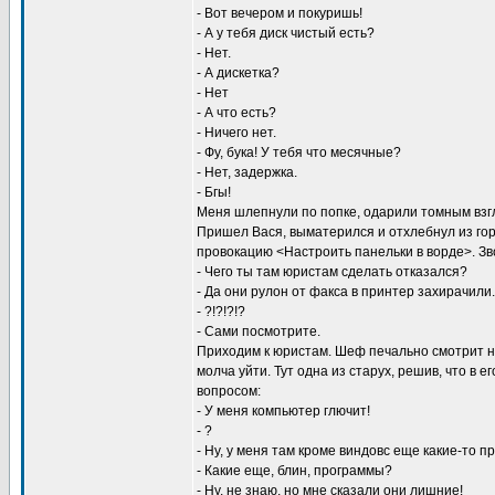
- Вот вечером и покуришь!
- А у тебя диск чистый есть?
- Нет.
- А дискетка?
- Нет
- А что есть?
- Ничего нет.
- Фу, бука! У тебя что месячные?
- Нет, задержка.
- Бгы!
Меня шлепнули по попке, одарили томным взгл
Пришел Вася, выматерился и отхлебнул из гор
провокацию <Настроить панельки в ворде>. Зво
- Чего ты там юристам сделать отказался?
- Да они рулон от факса в принтер захирачили.
- ?!?!?!?
- Сами посмотрите.
Приходим к юристам. Шеф печально смотрит на
молча уйти. Тут одна из старух, решив, что в е
вопросом:
- У меня компьютер глючит!
- ?
- Ну, у меня там кроме виндовс еще какие-то 
- Какие еще, блин, программы?
- Ну, не знаю, но мне сказали они лишние!