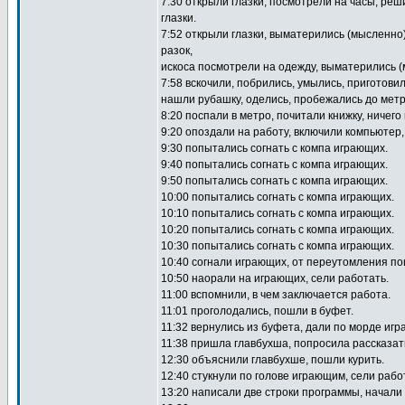
7:30 открыли глазки, посмотрели на часы, реш
глазки.
7:52 открыли глазки, выматерились (мысленно
разок,
искоса посмотрели на одежду, выматерились (
7:58 вскочили, побрились, умылись, приготовил
нашли рубашку, оделись, пробежались до метр
8:20 поспали в метро, почитали книжку, ничего
9:20 опоздали на работу, включили компьютер,
9:30 попытались согнать с компа играющих.
9:40 попытались согнать с компа играющих.
9:50 попытались согнать с компа играющих.
10:00 попытались согнать с компа играющих.
10:10 попытались согнать с компа играющих.
10:20 попытались согнать с компа играющих.
10:30 попытались согнать с компа играющих.
10:40 согнали играющих, от переутомления по
10:50 наорали на играющих, сели работать.
11:00 вспомнили, в чем заключается работа.
11:01 проголодались, пошли в буфет.
11:32 вернулись из буфета, дали по морде игр
11:38 пришла главбухша, попросила рассказат
12:30 объяснили главбухше, пошли курить.
12:40 стукнули по голове играющим, сели рабо
13:20 написали две строки программы, начали 