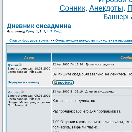
Сонник
.
Анекдоты
.
П
Баннерна
Дневник сисадмина
На страницу
Пред.
1
,
2
,
3
,
4
,
5
След.
Список форумов волчат
->
Юмор, лучшие анекдоты, прикольные рассказ
Автор
Сообщ
22 Авг 2005 Пн 17:36
Дневник сисадмина
Дэшка
Зарегистрирован: 18.08.2005
Всего сообщений: 1226
Вы пишите сюда обязательно! не ленитесь. П
Вернуться к началу
23 Авг 2005 Вт 02:16
Дневник сисадмина
Vodolaz
Зарегистрирован: 05.08.2005
Всего сообщений: 199
Хотя и не про админа, но...
Откуда: Мать городов русских
Пол: Мужской
Распорядок рабочего дня программиста
7:00 Открыли глазки, посмотрели на часы, пл
полчасика, закрыли глазки.