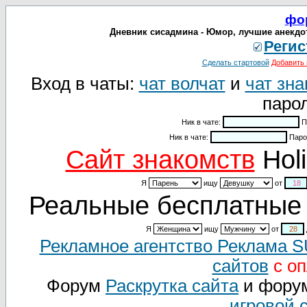
фо
Дневник сисадмина - Юмор, лучшие анекдо
Регис
Сделать стартовой
Добавить 
Вход в чаты:
чат волчат
и
чат зна
парол
Ник в чате:
П
Ник в чате:
Паро
Cайт знакомств
Holi
Я
ищу
от
Реальные бесплатные 
Я
ищу
от
Рекламное агентство Реклама 
сайтов
с оп
Форум
Раскрутка сайта
и фору
игровой 