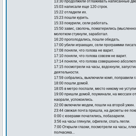
13:30 продолжили отлаживать написанные две
15:03 написали еще 120 строк.
15:22 отладили их.
15:23 пошли курить.
15:33 покурили, сели работать.
15:50 завис, сволочь, поматерились (мысленн
молотком стукнули, заработал.
16:20 проголодались, пошли обедать.
17:00 убили играющих, сели программки писать
17:08 поняли, что голова не варит.
17:10 поняли, что голова совсем не варит.
17:14 поняли, что голова совершенно абсолютн
17:15 посмотрели на часы, вздохнули, запуст
деятельности.
17:59 собрались, выключили комп, поправили г
18:00 пошли домой.
18:05 в метро поспали, место никому не уступи
19:00 пришли домой, поужинали, на мессаги о
наорали, успокоились.
22:00 включили модем, пошли на второй ужин.
23:44 свежая почта пришла, на дискеты ее пок
0:00 с юзерами початились, побазарили.
3:56 на часы глянули, офигели, спать легли.
7:00 Открыли глазки, посмотрели на часы, пл
полчасика...