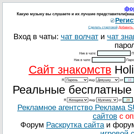
фо
Какую музыку вы слушаете и их лучшие представители(ваш
Регис
Сделать стартовой
Добавить 
Вход в чаты:
чат волчат
и
чат зна
парол
Ник в чате:
П
Ник в чате:
Паро
Cайт знакомств
Holi
Я
ищу
от
Реальные бесплатные 
Я
ищу
от
Рекламное агентство Реклама 
сайтов
с оп
Форум
Раскрутка сайта
и фору
игровой 