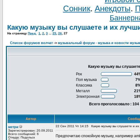
Сонник
.
Анекдоты
.
П
Баннерна
Какую музыку вы слушаете и их лучш
На страницу
Пред.
1
,
2
,
3
...
25
,
26
,
27
Список форумов волчат
->
музыкальный форум - музыка и новости музы
Какую музыку вы слушает
Рок
44
Поп музыка
7
Классика
8
Металл
21
Электронная
18
Всего проголосовало : 104
Автор
Сообщ
22 Сен 2011 Чт 14:15
Какую музыку вы слушаете и и
метри
Зарегистрирован: 20.09.2011
Всего сообщений: 6
Предпочитаю спокойную музыку, например amb
Откуда: Подольск