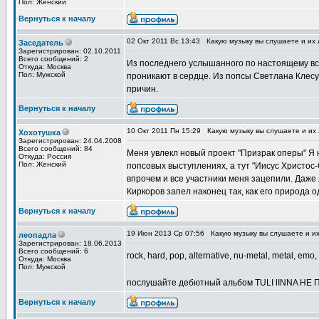
Пол: Женский
Вернуться к началу
02 Окт 2011 Вс 13:43
Какую музыку вы слушаете и их
Заседатель
Зарегистрирован: 02.10.2011
Всего сообщений: 2
Из последнего услышанного по настоящему вст
Откуда: Москва
Пол: Мужской
проникают в сердце. Из попсы Светлана Клесун
причин.
Вернуться к началу
10 Окт 2011 Пн 15:29
Какую музыку вы слушаете и их
Хохотушка
Зарегистрирован: 24.04.2008
Всего сообщений: 84
Меня увлекл новый проект "Призрак оперы" Я 
Откуда: Россия
Пол: Женский
попсовых выступлениях, а тут "Иисус Христос-С
впрочем и все участники меня зацепили. Даже 
Киркоров запел наконец так, как его природа 
Вернуться к началу
19 Июн 2013 Ср 07:56
Какую музыку вы слушаете и и
леопадла
Зарегистрирован: 18.06.2013
Всего сообщений: 6
rock, hard, pop, alternative, nu-metal, metal, emo, i
Откуда: Москва
Пол: Мужской
послушайте дебютный альбом TULI lINNA НЕ
Вернуться к началу