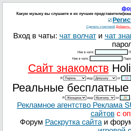
фо
Какую музыку вы слушаете и их лучшие представители(ваш
Регис
Сделать стартовой
Добавить 
Вход в чаты:
чат волчат
и
чат зна
парол
Ник в чате:
П
Ник в чате:
Паро
Cайт знакомств
Holi
Я
ищу
от
Реальные бесплатные 
Я
ищу
от
Рекламное агентство Реклама 
сайтов
с оп
Форум
Раскрутка сайта
и фору
игровой 