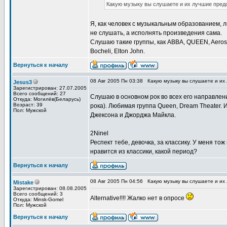
Какую музыку вы слушаете и их лучшие предс
Я, как человек с музыкальным образованием, 
не слушать, а исполнять произведения сама.
Слушаю такие группы, как ABBA, QUEEN, Aerosm
Bocheli, Elton John.
Вернуться к началу
08 Авг 2005 Пн 03:38
Какую музыку вы слушаете и их
Jesus3
Зарегистрирован: 27.07.2005
Всего сообщений: 27
Слушаю в основном рок во всех его направлен
Откуда: Могилёв(Беларусь)
Возраст: 39
рока). Любимая группа Queen, Dream Theater. 
Пол: Мужской
Джексона и Джорджа Майкла.
2Ninel
Респект тебе, девочка, за классику. У меня то
нравится из классики, какой период?
Вернуться к началу
08 Авг 2005 Пн 04:56
Какую музыку вы слушаете и их
Mistake
Зарегистрирован: 08.08.2005
Всего сообщений: 3
Alternative!!!! Жалко нет в опросе
Откуда: Minsk-Gomel
Пол: Мужской
Вернуться к началу