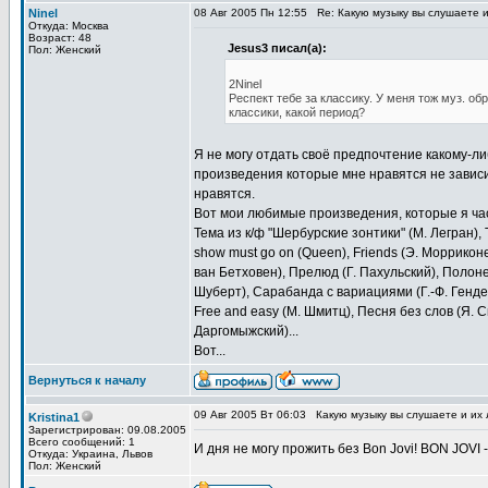
Ninel
08 Авг 2005 Пн 12:55
Re: Какую музыку вы слушаете 
Откуда: Москва
Возраст: 48
Jesus3 писал(а):
Пол: Женский
2Ninel
Респект тебе за классику. У меня тож муз. об
классики, какой период?
Я не могу отдать своё предпочтение какому-л
произведения которые мне нравятся не зависим
нравятся.
Вот мои любимые произведения, которые я част
Тема из к/ф "Шербурские зонтики" (М. Легран), 
show must go on (Queen), Friends (Э. Морриконе
ван Бетховен), Прелюд (Г. Пахульский), Полоне
Шуберт), Сарабанда с вариациями (Г.-Ф. Генде
Free and easy (М. Шмитц), Песня без слов (Я. 
Даргомыжский)...
Вот...
Вернуться к началу
09 Авг 2005 Вт 06:03
Какую музыку вы слушаете и их
Kristina1
Зарегистрирован: 09.08.2005
Всего сообщений: 1
И дня не могу прожить без Bon Jovi! BON JOVI -
Откуда: Украина, Львов
Пол: Женский