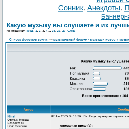
Сонник
.
Анекдоты
.
П
Баннерна
Какую музыку вы слушаете и их лучш
На страницу
Пред.
1
,
2
,
3
,
4
...
25
,
26
,
27
След.
Список форумов волчат
->
музыкальный форум - музыка и новости музы
Какую музыку вы слушает
Рок
44
Поп музыка
7
Классика
8
Металл
21
Электронная
18
Всего проголосовало : 104
Автор
Сообщ
Ninel
07 Авг 2005 Вс 18:36
Re: Какую музыку вы слушаете 
Откуда: Москва
Возраст: 48
omegaman писал(а):
Пол: Женский