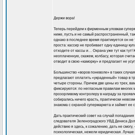
Держи вора!
Теперь перейдем к фирменным уловкам суперм
ниже, пусть и не самый распространенный, так 
однако в последнее время практикуется он не
проста: кассир не пробивает одну единицу купл
отходите от кассы и… Охрана уже тут как тут!
неоплаченную, скажем, колбасу, которая счита
отводит в свою «каморку» и предлагает не усу
Большинство «воров поневоле» в таких случа
предлагают оплатить «украденный» товар в т
четыре стороны. Причем две цены из трех, ва
фиксируются: по негласным правилам многих м
прозорливому контролеру в награду за проявле
собирались ничего красть, практически невоз
знакома с охраной супермаркета и займет ее с
Дать практический совет на случай попадания
следователя Зеленоградского УВД Дениса Долм
действию я здесь, к сожалению, дать не смогу,
психологическая, нежели юридическая. Лучше в