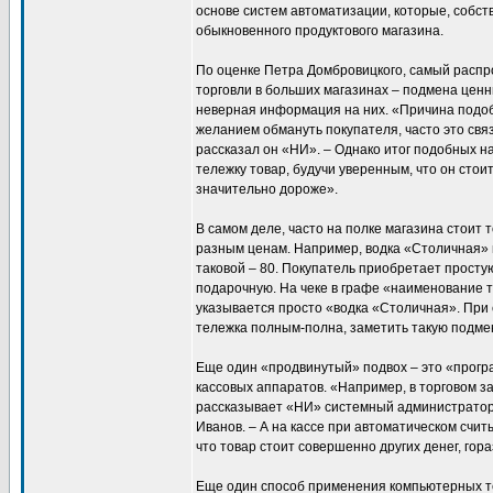
основе систем автоматизации, которые, собст
обыкновенного продуктового магазина.
По оценке Петра Домбровицкого, самый расп
торговли в больших магазинах – подмена цен
неверная информация на них. «Причина подоб
желанием обмануть покупателя, часто это свя
рассказал он «НИ». – Однако итог подобных на
тележку товар, будучи уверенным, что он стоит 
значительно дороже».
В самом деле, часто на полке магазина стоит т
разным ценам. Например, водка «Столичная» в 
таковой – 80. Покупатель приобретает простую
подарочную. На чеке в графе «наименование то
указывается просто «водка «Столичная». При 
тележка полным-полна, заметить такую подме
Еще один «продвинутый» подвох – это «прогр
кассовых аппаратов. «Например, в торговом за
рассказывает «НИ» системный администратор
Иванов. – А на кассе при автоматическом счи
что товар стоит совершенно других денег, гор
Еще один способ применения компьютерных те