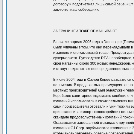
договору и подотчетная лишь самой себе. «От 
заключил наш собеседник.
ЗА ГРАНИЦЕЙ ТОЖЕ ОБМАНЫВАЮТ
В начале апреля 2005 года в Ганновере (Герм
были уличены в том, что они перекладывали 
и заявляли его как свежий товар. Прокуратур
супермаркета. Руководство REAL пообещало, ч
свои магазины около 300 новых менеджеров, к
и станут подчиняться непосредственно высше
В июне 2004 года в Южной Корее разразился 
пельмени». В продаваемых преимущественно 
местных производителей был обнаружен гнило
Корейское санитарное ведомство сообщило, чт
компаний использовали в своих пельменях гни
сами производители отозвали и уничтожили ещ
приостановила импорт южнокорейских пельмен
скандале продовольственных компаний покончи
Оказавшаяся замешанной в скандале крупней
компания CJ Corp. опубликовала извинения в 20
чтобы вновь завоевать доверие потребителей.