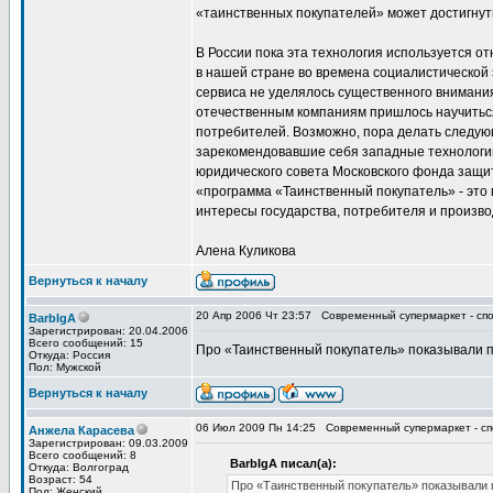
«таинственных покупателей» может достигнут
В России пока эта технология используется от
в нашей стране во времена социалистической
сервиса не уделялось существенного внимани
отечественным компаниям пришлось научитьс
потребителей. Возможно, пора делать следу
зарекомендовавшие себя западные технологии.
юридического совета Московского фонда защи
«программа «Таинственный покупатель» - это 
интересы государства, потребителя и произво
Алена Куликова
Вернуться к началу
20 Апр 2006 Чт 23:57
Современный супермаркет - сп
BarbIgA
Зарегистрирован: 20.04.2006
Всего сообщений: 15
Про «Таинственный покупатель» показывали по т
Откуда: Россия
Пол: Мужской
Вернуться к началу
06 Июл 2009 Пн 14:25
Современный супермаркет - с
Анжела Карасева
Зарегистрирован: 09.03.2009
Всего сообщений: 8
BarbIgA писал(а):
Откуда: Волгоград
Возраст: 54
Про «Таинственный покупатель» показывали по 
Пол: Женский