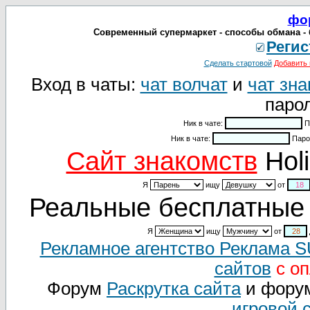
фо
Современный супермаркет - способы обмана - б
Регис
Сделать стартовой
Добавить 
Вход в чаты:
чат волчат
и
чат зна
парол
Ник в чате:
П
Ник в чате:
Паро
Cайт знакомств
Holi
Я
ищу
от
Реальные бесплатные 
Я
ищу
от
Рекламное агентство Реклама 
сайтов
с оп
Форум
Раскрутка сайта
и фору
игровой 