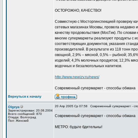
ОСТОРОЖНО, КАЧЕСТВО!
Совместную с Мосторгинспекцией проверку ка
сетевых магазинах Москвы, провела недавно и
качеству продовольствия (МосГик). По словам
многие супермаркеты реализуют продукты с и
соответствующих документов, указания станд
производителей. В результате из 118 тонн пр
овощной, 2,9% – мясной, 0,5% – рыбной; 35,6
изделий; 4,3% молочных продуктов; 12,3% мяс
водочных и безалкогольных напитков.
http://www.newizv.ru/news/
Современный супермаркет - способы обмана
Вернуться к началу
20 Апр 2005 Ср 07:58
Современный супермаркет - сп
Olgeya
Зарегистрирован: 20.08.2004
Всего сообщений: 870
Современный супермаркет - способы обмана
Откуда: Волгоград
Пол: Женский
МЕТРО: будьте бдительны!