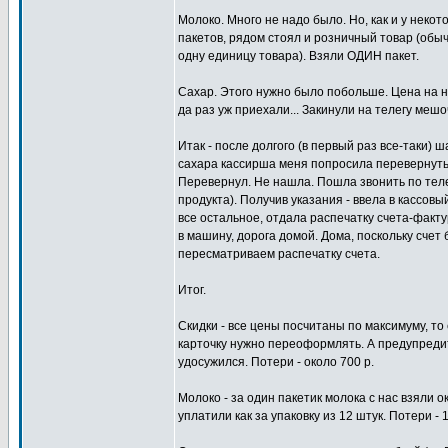
Молоко. Много не надо было. Но, как и у некот
пакетов, рядом стоял и розничный товар (обы
одну единицу товара). Взяли ОДИН пакет.
Сахар. Этого нужно было побольше. Цена на не
да раз уж приехали... Закинули на телегу мешо
Итак - после долгого (в первый раз все-таки) 
сахара кассирша меня попросила перевернуть 
Перевернул. Не нашла. Пошла звонить по тел
продукта). Получив указания - ввела в кассо
все остальное, отдала распечатку счета-факту
в машину, дорога домой. Дома, поскольку счет 
пересматриваем распечатку счета.
Итог.
Скидки - все цены посчитаны по максимуму, то е
карточку нужно переоформлять. А предупредит
удосужился. Потери - около 700 р.
Молоко - за один пакетик молока с нас взяли о
уплатили как за упаковку из 12 штук. Потери - 1