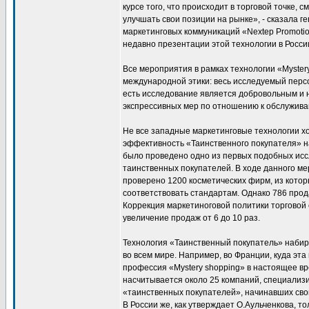
курсе того, что происходит в торговой точке, 
улучшать свои позиции на рынке», - сказала 
маркетинговых коммуникаций «Nextep Promoti
недавно презентации этой технологии в Росси
Все мероприятия в рамках технологии «Myster
международной этики: весь исследуемый перс
есть исследование является добровольным и 
экспрессивных мер по отношению к обслужив
Не все западные маркетинговые технологии х
эффективность «Таинственного покупателя» н
было проведено одно из первых подобных исс
таинственных покупателей. В ходе данного ме
проверено 1200 косметических фирм, из котор
соответствовать стандартам. Однако 786 про
Коррекция маркетиноговой политики торговой 
увеличение продаж от 6 до 10 раз.
Технология «Таинственный покупатель» набир
во всем мире. Например, во Франции, куда эта
профессия «Mystery shopping» в настоящее в
насчитывается около 25 компаний, специализ
«таинственных покупателей», начинавших сво
В России же, как утверждает О.Аульченкова, т