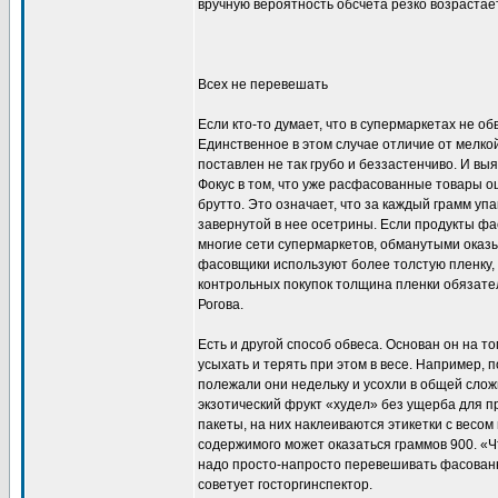
вручную вероятность обсчета резко возрастает
Всех не перевешать
Если кто-то думает, что в супермаркетах не об
Единственное в этом случае отличие от мелкой
поставлен не так грубо и беззастенчиво. И вы
Фокус в том, что уже расфасованные товары оц
брутто. Это означает, что за каждый грамм упа
завернутой в нее осетрины. Если продукты фа
многие сети супермаркетов, обманутыми оказы
фасовщики используют более толстую пленку,
контрольных покупок толщина пленки обязате
Рогова.
Есть и другой способ обвеса. Основан он на т
усыхать и терять при этом в весе. Например, п
полежали они недельку и усохли в общей слож
экзотический фрукт «худел» без ущерба для п
пакеты, на них наклеиваются этикетки с весом и
содержимого может оказаться граммов 900. «Ч
надо просто-напросто перевешивать фасованны
советует госторгинспектор.