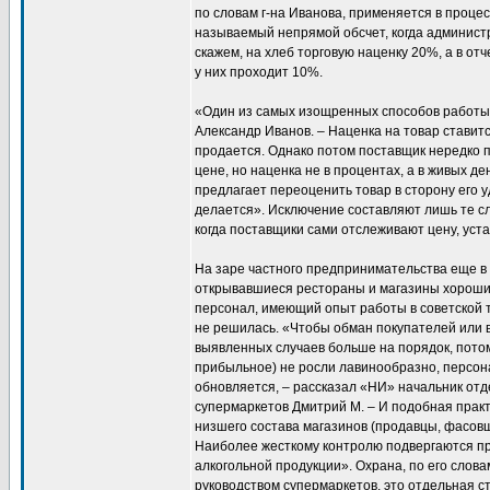
по словам г-на Иванова, применяется в процес
называемый непрямой обсчет, когда админист
скажем, на хлеб торговую наценку 20%, а в от
у них проходит 10%.
«Один из самых изощренных способов работы 
Александр Иванов. – Наценка на товар ставит
продается. Однако потом поставщик нередко п
цене, но наценка не в процентах, а в живых де
предлагает переоценить товар в сторону его у
делается». Исключение составляют лишь те с
когда поставщики сами отслеживают цену, уст
На заре частного предпринимательства еще в
открывавшиеся рестораны и магазины хороши
персонал, имеющий опыт работы в советской т
не решилась. «Чтобы обман покупателей или в
выявленных случаев больше на порядок, потом
прибыльное) не росли лавинообразно, персон
обновляется, – рассказал «НИ» начальник отд
супермаркетов Дмитрий М. – И подобная прак
низшего состава магазинов (продавцы, фасовщи
Наиболее жесткому контролю подвергаются пр
алкогольной продукции». Охрана, по его слова
руководством супермаркетов, это отдельная с