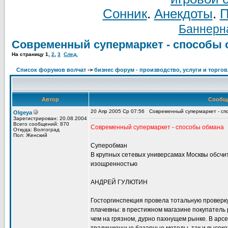
Сонник
.
Анекдоты
.
П
Баннерна
Современный супермаркет - способы 
На страницу
1
,
2
,
3
След.
Список форумов волчат
->
бизнес форум - производство, услуги и торго
Автор
Сообщ
20 Апр 2005 Ср 07:56
Современный супермаркет - сп
Olgeya
Зарегистрирован: 20.08.2004
Всего сообщений: 870
Современный супермаркет - способы обмана
Откуда: Волгоград
Пол: Женский
Суперобман
В крупных сетевых универсамах Москвы обсчи
изощренностью
АНДРЕЙ ГУЛЮТИН
Госторгинспекция провела тотальную проверк
плачевны: в престижном магазине покупатель 
чем на грязном, дурно пахнущем рынке. В арс