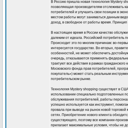
В Россию пришла новая технология Mystery sh
позволяющая производителям отслеживать ка
потребителей и улучшить свои позиции в эко
местом работы могут заниматься данным вид
доход, в свободное от работы время. Принцип 
В настоящее время в России качество обслужи
далеким от идеала. Российский потребитель п
Происходит это по многим причинам: во-первы
интересуется государство. Во-вторых, правит
особенностей, не может обеспечить достойну
очередь, отказываются применять федеральны
трактуют все действия в рамках гражданского 
Московского фонда прав потребителей, програ
покупатель») может стать реальным инструме
потребительском рынке.
Технология Mystery shopping существует в США
использовании специально подготовленных по
обслуживания потребителей, работы персонал
успешно используется как инструмент, помог
провала при выводе на рынок новой торговой 
сетях. Приобретение нового клиента обходитс
существующего, поэтому все компании-произв
прилагают максимальные условия, чтобы не до