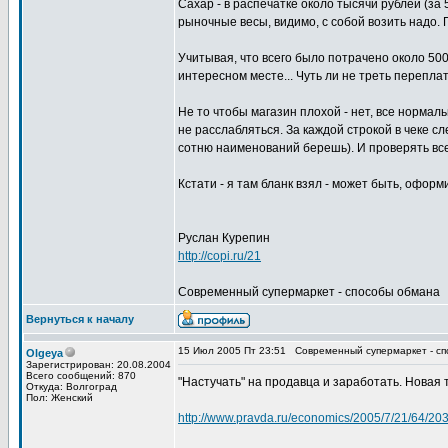
Сахар - в распечатке около тысячи рублей (за 50 
рыночные весы, видимо, с собой возить надо. П
Учитывая, что всего было потрачено около 5000
интересном месте... Чуть ли не треть перепла
Не то чтобы магазин плохой - нет, все нормаль
не расслабляться. За каждой строкой в чеке сл
сотню наименований берешь). И проверять все
Кстати - я там бланк взял - может быть, офор
Руслан Курепин
http://copi.ru/21
Современный супермаркет - способы обмана
Вернуться к началу
15 Июл 2005 Пт 23:51
Современный супермаркет - с
Olgeya
Зарегистрирован: 20.08.2004
Всего сообщений: 870
"Настучать" на продавца и заработать. Новая
Откуда: Волгоград
Пол: Женский
http://www.pravda.ru/economics/2005/7/21/64/20