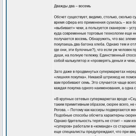
Дважды два – восемь
Обсчет существует, видимо, столько, сколько 
время сфера его применения сузилась – все б
«выбивает» чеки, а пользуется сканером – ус
куда современные торговые технологии еще н
получается восемь. Обнаружить, что вас элеме
покупаешь два батона хлеба. Однако тем и отл
где они, эти булочные?), что если уж человек 
души, на полную тележку. Единственный спосо
собой калькулятор и «проверять деньги и чеки,
Зато даже в продвинутых супермаркетах нередк
«лишняя покупка». Никакой штрихкод не помож
вам пробивают семь. Это случается чаще всего 
каждая покупка одного наименования, а одна
«В крупных сетевых супермаркетах вроде «Се
таким примитивным образом, скорее всего, не
Рогова. – Потому как кассиры подвергаются же
Подобные способы обсчета характерны скорее
Однако бдительность терять не стоит – нам из
«суперов» работали в «команде» со старшими
еще специалисты предупреждают, что при вве