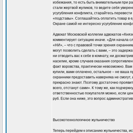
избежания, то есть быть внимательным при рас
стали жертвой жуликов, то ведите себя уверен
усугубления конфликта, старайтесь перевести 
«подставы». Соглашайтесь оплатить товар в е
Охране самой не интересно усугубление конфл
Адвокат Московской коллегии адвокатов «Кня
комментирует ситуацию иначе. «Для начала сле
«НИ», – что с правовой точки зрения охранник
могут позволить сделать с вами, – это задерж
ни отводить вас к себе в комнату, ни досматри
насилие, кроме случаев оказания сопротивлени
факт воровства, практически невозможно. Вам 
купили, вами оплачено, остальное – не ваша 
охранники предоставить наверняка не смогут, и
прекрасно знают. Поэтому достаточно проявит
всего, отстанут сами». К тому же, как подчеркн
ответственностью покупателя можно, если це
руб. Если она ниже, это вопрос административ
Высокотехнологичное жульничество
Теперь перейдем к описанию жульничества, и