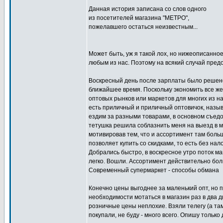
Данная история записана со слов одного
из посетителей магазина "МЕТРО",
пожелавшего остаться неизвестным...
Может быть, уж я такой лох, но нижеописанное
любым из нас. Поэтому на всякий случай пред
Воскресный день после зарплаты было решено
ближайшее время. Поскольку экономить все ж
оптовых рынков или маркетов для многих из нас
есть приличный и приличный оптовичок, назыв
ездим за разными товарами, в основном съедоб
тетушка решила соблазнить меня на выезд в 
мотивировав тем, что и ассортимент там больш
позволяет купить со скидками, то есть без нал
Добрались быстро, в воскресное утро поток 
легко. Вошли. Ассортимент действительно бо
Современный супермаркет - способы обмана
Конечно цены выгоднее за маленький опт, но 
необходимости мотаться в магазин раз в два д
розничные цены неплохие. Взяли телегу (а там
покупали, не буду - много всего. Опишу только