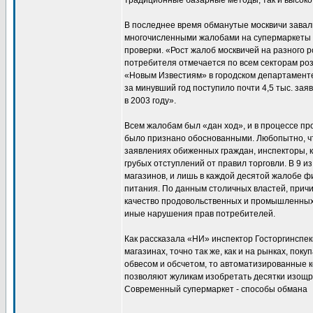
традиционные базарные методы, так и высоко
В последнее время обманутые москвичи завал
многочисленными жалобами на супермаркеты г
проверки. «Рост жалоб москвичей на разного 
потребителя отмечается по всем секторам роз
«Новым Известиям» в городском департаменте 
за минувший год поступило почти 4,5 тыс. зая
в 2003 году».
Всем жалобам был «дан ход», и в процессе п
было признано обоснованными. Любопытно, чт
заявлениях обиженных граждан, инспекторы, к
грубых отступлений от правил торговли. В 9 и
магазинов, и лишь в каждой десятой жалобе 
питания. По данным столичных властей, прич
качество продовольственных и промышленных 
иные нарушения прав потребителей.
Как рассказала «НИ» инспектор Госторгинспек
магазинах, точно так же, как и на рынках, по
обвесом и обсчетом, то автоматизированные 
позволяют жуликам изобретать десятки изощр
Современный супермаркет - способы обмана