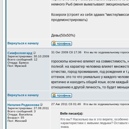
немного Рыб (меня выматывают эмоционально
Козероги (строят из себя эдаких "мистер\мисси
продемонстрировать)
Девы(50х50%)
Вернуться к началу
31 Окт 2009 Сб 17:36
Кто вы по зодиакальному горос
Симфоловгард
Зарегистрирован: 30.10.2009
Всего сообщений: 12
гороскопы конечно влияют на совместимость, н
Откуда: Брянск
Пол: Мужской
полной. на характер человека влияет множеств
отчество, город проживания, год рождения и т
оттенок. это то что уникально у каждого челов
критично и находить общий язык. если каждый
отношению к другой личность, то будет меньше
Вернуться к началу
27 Авг 2011 Сб 01:46
Кто вы по зодиакальному горос
Наталия Родионова
Зарегистрирован: 27.08.2011
Всего сообщений: 3
Belle писал(а):
Откуда: Barcelona
Возраст: 55
Кто вы? Насколько вы в это верите, особенно
Пол: Женский
характеристики с живыми людьми? Оставьте св
знака.