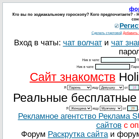
фо
Кто вы по зодиакальному гороскопу? Кого предпочитаете? - Н
сон
Регис
Сделать стартовой
Добавить 
Вход в чаты:
чат волчат
и
чат зна
парол
Ник в чате:
П
Ник в чате:
Паро
Cайт знакомств
Holi
Я
ищу
от
Реальные бесплатные 
Я
ищу
от
Рекламное агентство Реклама 
сайтов
с оп
Форум
Раскрутка сайта
и фору