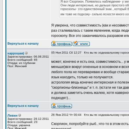
Я вот Скорпион. Появилось наблюдение- у ме
Они люди интересные, но дальше простого об
гороскопы- это единственный знак , который 
им тоже не подхожу- сильно ясности много хо
Я уверена, что совместимость (как и несовмес
раз сталкивалась с таким явлением, когда люди
гороскопу. Все это заканчивалось разравом и
Вернуться к началу
05 Ноя 2011 Сб 12:27
Кто вы по зодиакальному горос
каррошая)
Зарегистрирован: 06.08.2011
Всего сообщений: 65
может, конечно и есть она, совместимость... у
Откуда: из глубинки
Пол: Женский
меньше)все вокруг огненные в основном и возл
любого пола не перевариваю и вообще стараю
язык находить, только не получается.
астрология вещь конечно интересная и полезн
"скорпионы-близнецы" и т. п. (кстати не так д
и должна заметить очень жалею, хотя наверно
подходят)...
Вернуться к началу
26 Янв 2012 Чт 00:44
Кто вы по зодиакальному горос
Левин
Зарегистрирован: 29.12.2011
Всего сообщений: 23
Скорпион, попробуйте рыб...что-то в этом ест
Откуда: украина
Пол: Мужской