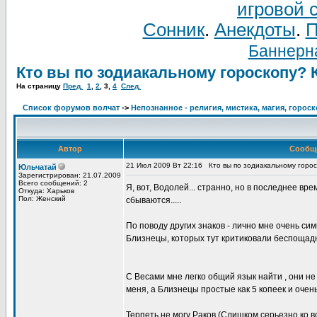
игровой 
Сонник
.
Анекдоты
.
П
Баннерна
Кто вы по зодиакальному гороскопу? 
На страницу
Пред.
1
,
2
,
3
,
4
След.
Список форумов волчат
->
Непознанное - религия, мистика, магия, горос
Автор
Сообщ
21 Июл 2009 Вт 22:16
Кто вы по зодиакальному горо
Юльчатай
Зарегистрирован: 21.07.2009
Всего сообщений: 2
Я, вот, Водолей... странно, но в последнее вр
Откуда: Харьков
Пол: Женский
сбываются.....
По поводу других знаков - лично мне очень сим
Близнецы, которых тут критиковали беспощадно
С Весами мне легко общий язык найти , они не
меня, а Близнецы простые как 5 копеек и очень
Терпеть не могу Раков (Слишком серьезно ко в