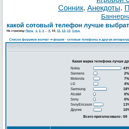
Сонник
.
Анекдоты
.
П
Баннерна
какой сотовый телефон лучше выбра
На страницу
Пред.
1
,
2
,
3
...
9
,
10
,
11
,
12
,
13
След.
Список форумов волчат
->
форум - сотовые телефоны и другая аппаратур
Какая марка телефона лучше др
Nokia
43
Siemens
2
Motorola
7
LG
4
Samsung
18
Alcatel
0
Sony
0
SonyEricsson
13
Другие
10
Всего проголосовало : 69