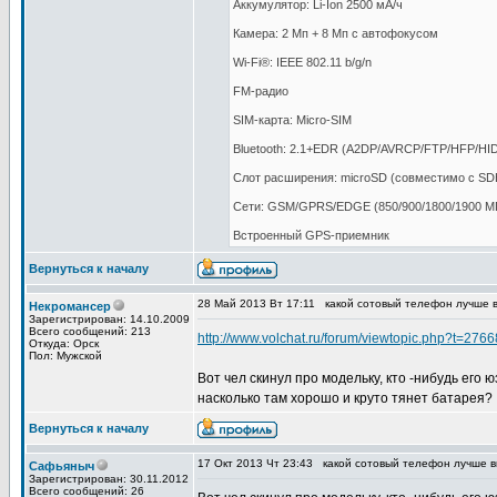
Аккумулятор: Li-Ion 2500 мА/ч
Камера: 2 Мп + 8 Мп с автофокусом
Wi-Fi®: IEEE 802.11 b/g/n
FM-радио
SIM-карта: Micro-SIM
Bluetooth: 2.1+EDR (A2DP/AVRCP/FTP/HFP/HI
Слот расширения: microSD (совместимо с S
Сети: GSM/GPRS/EDGE (850/900/1800/1900 МГ
Встроенный GPS-приемник
Вернуться к началу
28 Май 2013 Вт 17:11
какой сотовый телефон лучше 
Некромансер
Зарегистрирован: 14.10.2009
Всего сообщений: 213
http://www.volchat.ru/forum/viewtopic.php?t=2766
Откуда: Орск
Пол: Мужской
Вот чел скинул про модельку, кто -нибудь его
насколько там хорошо и круто тянет батарея?
Вернуться к началу
17 Окт 2013 Чт 23:43
какой сотовый телефон лучше 
Сафьяныч
Зарегистрирован: 30.11.2012
Всего сообщений: 26