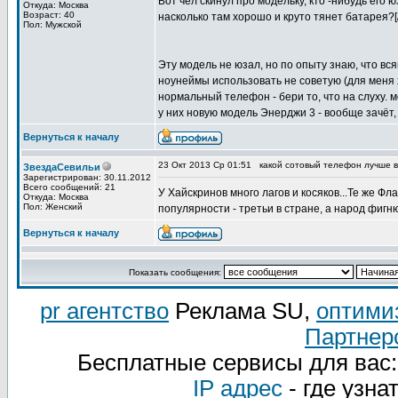
Вот чел скинул про модельку, кто -нибудь его
Откуда: Москва
Возраст: 40
насколько там хорошо и круто тянет батарея?[/
Пол: Мужской
Эту модель не юзал, но по опыту знаю, что вс
ноунеймы использовать не советую (для меня
нормальный телефон - бери то, что на слуху. 
у них новую модель Энерджи 3 - вообще зачёт,
Вернуться к началу
23 Окт 2013 Ср 01:51
какой сотовый телефон лучше 
ЗвездаСевильи
Зарегистрирован: 30.11.2012
Всего сообщений: 21
У Хайскринов много лагов и косяков...Те же Фла
Откуда: Москва
Пол: Женский
популярности - третьи в стране, а народ фигню
Вернуться к началу
Показать сообщения:
pr агентство
Реклама SU,
оптими
Партнер
Бесплатные сервисы для вас
IP адрес
- где узна