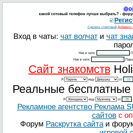
фо
какой сотовый телефон лучше выбрать? - форум
Регис
Сделать стартовой
Добавить 
Вход в чаты:
чат волчат
и
чат зна
парол
Ник в чате:
П
Ник в чате:
Паро
Cайт знакомств
Holi
Я
ищу
от
Реальные бесплатные 
Я
ищу
от
Рекламное агентство Реклама 
сайтов
с оп
Форум
Раскрутка сайта
и фору
игровой 