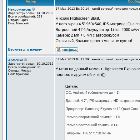
Автор
Сообщ
17 Мар 2013 Вс 20:14
какой сотовый телефон лучше 
Некромансер
Зарегистрирован: 14.10.2009
Всего сообщений: 213
Я юзаю Highscreen Blast.
Откуда: Орск
Пол: Мужской
У него экран 4.5″ 960х540, IPS-матрица, Qualc
Встроенной 4 Гб Аккумулятор: Li-Ion 2000 мА/ч
Камера: 2 Мп + 8 Мп с автофокусом
Отличный, больше просто мне и не нужно!
Вернуться к началу
07 Май 2013 Вт 12:39
какой сотовый телефон лучше 
Арменка
Зарегистрирован: 10.10.2012
Всего сообщений: 35
У меня на данный момент Highscreen Explosion
Откуда: Москва
Пол: Мужской
немного в другом обличи ))))
Цитата:
ОС: Android 4 (обновление до 4.1)
Дисплей: 4.7″, IPS-матрица, с HD-разрешением
Процессор: Samsung Exynos 4412 Quad Core 1
Размер оперативной памяти: 1 ГБ
Размер постоянной памяти: 8 ГБ
Габариты: 136.5*71*10.92 мм