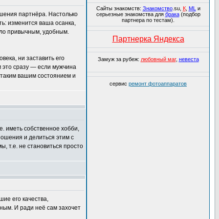
Сайты знакомств:
Знакомство
.su,
К
,
ML
и
ношения партнёра. Настолько
серьезные знакомства для
брака
(подбор
партнера по тестам).
ть: изменится ваша осанка,
тало привычным, удобным.
Партнерка Яндекса
века, ни заставить его
Замуж за рубеж:
любовный маг
,
невеста
м это сразу — если мужчина
 таким вашим состоянием и
сервис
ремонт фотоаппаратов
е. иметь собственное хобби,
ношения и делиться этим с
, т.е. не становиться просто
шие его качества,
ным. И ради неё сам захочет