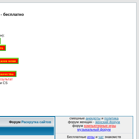
- бесплатно
н):
езультат
и CS
смешные
анекдоты
и
политика
Форум
Раскрутка сайтов
форум женщин -
женский форум
форум
компьютерные игры
музыкальный форум
Бесплатные
игры
и
чат
знакомств