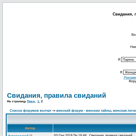
Свидания, п
Вх
Ник
Я
Я
Реклам
Фор
Свидания, правила свиданий
На страницу
Пред.
1
,
2
Список форумов волчат
->
женский форум - женские тайны, женская логи
Автор
03 Сен 2018 Пн 18:49
Свидания, правила свиданий