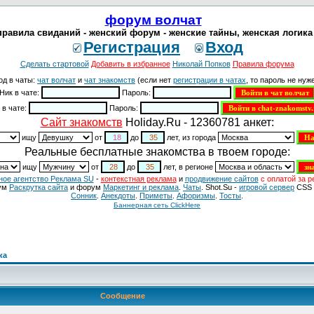
форум волчат
равила свиданий - женский форум - женские тайны, женская логика 
Регистрация
Вход
Сделать стартовой
Добавить в избранное
Николай Попков
Правила форума
од в чаты:
чат волчат
и
чат знакомств
(если нет
регистрации в чатах
, то пароль не нуже
Ник в чате:
Пароль:
 в чате:
Пароль:
Cайт знакомств
Holiday.Ru - 12360781 анкет:
ищу
от
до
лет, из города
Реальные бесплатные знакомства в твоем городе:
ищу
от
до
лет, в регионе
ное агентство Реклама SU
-
контекстная реклама
и
продвижение сайтов
с оплатой за р
ум
Раскрутка сайта
и форум
Маркетинг и реклама
.
Чаты
. Shot.Su -
игровой сервер
CSS 
Сонник
.
Анекдоты
.
Приметы
.
Aфоризмы
.
Тосты
.
Баннерная сеть ClickHere
ка
Сообщение