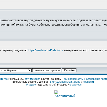
ыть счастливой внутри, уважать мужчину как личность, подмечать только луч
й женщиной мужчина будет себя чувствовать востребованным, желанным, нуж
 к первому свиданию
https://rusdate.net/relations
наверняка что-то полезное для
нтство
Реклама SU,
оптимизация
сайтов, баннеры -
баннерная сеть
.
Партнерские про
Бесплатные сервисы для вас:
Виртуальная клавиатура
и
транслит
.
IP адрес
- где узнать мой IP адрес?
ip address