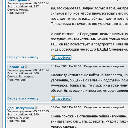
Завсегдатай
Зарегистрирован: 19.06.2014
Всего сообщений: 137
Да, это сработает. Вопрос только в том, как 
Откуда: Москва
Пол: Мужской
сильное и точное, чтобы прочувствовать его п
поза, где-то что-то расслабиться, где-то пот
Только тогда вы сможете его удержать во врем
И ещё согласен с Бородуном: нельзя циклиться
поступать как мы хотим. Мы можем только пока
ваш, он вас почувствует и подстроится. Или 
уйдёт, освободив место для ВАШЕГО человека.
Вернуться к началу
03 Сен 2018 Пн 18:54
Свидания, правила свиданий
Россиянка
Зарегистрирован: 09.04.2014
Всего сообщений: 400
Баланс действительно найти не так просто, но
Откуда: Волгоград
Пол: Женский
увлечение, общение с семьей и подругами пом
мужчиной. Понимать, что у мужчины тоже монут
обузой, быть еще и личностью, которая уверен
Вернуться к началу
03 Сен 2018 Пн 18:58
Свидания, правила свиданий
ДарьяИскусница
Зарегистрирован: 05.02.2015
Всего сообщений: 190
Очень похоже на отношение гейши к мужчине. Б
Откуда: Ростов
Пол: Женский
внимательно слушать, доверять. Рядом с тако
многое сделать.