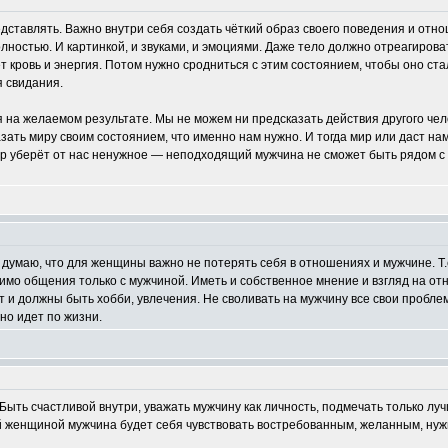
представлять. Важно внутри себя создать чёткий образ своего поведения и от
олностью. И картинкой, и звуками, и эмоциями. Даже тело должно отреагирова
ечёт кровь и энергия. Потом нужно сродниться с этим состоянием, чтобы оно с
я свидания.
 на желаемом результате. Мы не можем ни предсказать действия другого чело
зать миру своим состоянием, что именно нам нужно. И тогда мир или даст на
мир уберёт от нас ненужное — неподходящий мужчина не сможет быть рядом с
 думаю, что для женщины важно не потерять себя в отношениях и мужчине. Т.
имо общения только с мужчиной. Иметь и собственное мнение и взгляд на от
 и должны быть хобби, увлечения. Не своливать на мужчину все свои проблемы
но идет по жизни.
ыть счастливой внутри, уважать мужчину как личность, подмечать только луч
й женщиной мужчина будет себя чувствовать востребованным, желанным, нуж