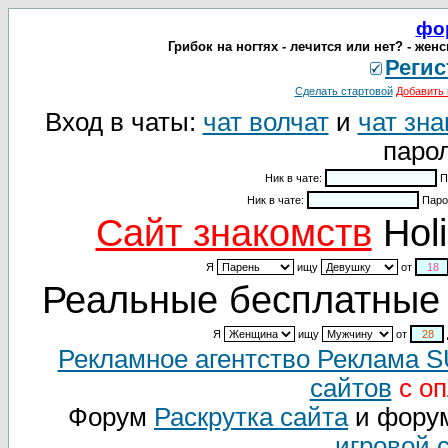
фо
Грибок на ногтях - лечится или нет? - жен
Регис
Сделать стартовой
Добавить 
Вход в чаты:
чат волчат
и
чат зна
парол
Ник в чате:
П
Ник в чате:
Паро
Cайт знакомств
Holi
Я
ищу
от
Реальные бесплатные 
Я
ищу
от
Рекламное агентство Реклама 
сайтов
с оп
Форум
Раскрутка сайта
и фору
игровой 