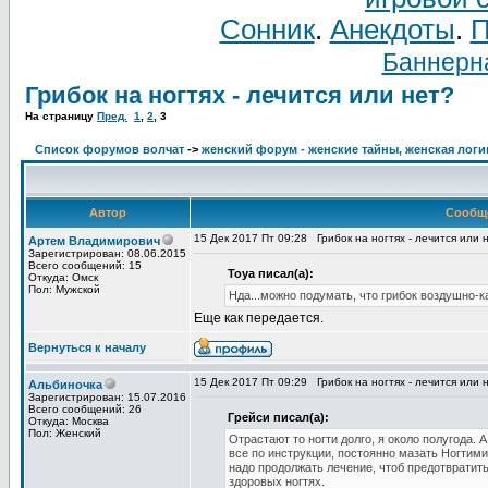
Сонник
.
Анекдоты
.
П
Баннерна
Грибок на ногтях - лечится или нет?
На страницу
Пред.
1
,
2
,
3
Список форумов волчат
->
женский форум - женские тайны, женская логи
Автор
Сообщ
15 Дек 2017 Пт 09:28
Грибок на ногтях - лечится или 
Артем Владимирович
Зарегистрирован: 08.06.2015
Всего сообщений: 15
Toya писал(а):
Откуда: Омск
Пол: Мужской
Нда...можно подумать, что грибок воздушно-
Еще как передается.
Вернуться к началу
15 Дек 2017 Пт 09:29
Грибок на ногтях - лечится или 
Альбиночка
Зарегистрирован: 15.07.2016
Всего сообщений: 26
Грейси писал(а):
Откуда: Москва
Пол: Женский
Отрастают то ногти долго, я около полугода. 
все по инструкции, постоянно мазать Ногтими
надо продолжать лечение, чтоб предотвратить
здоровых ногтях.