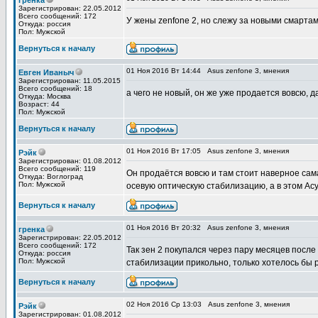
гренка
Зарегистрирован: 22.05.2012
Всего сообщений: 172
У жены zenfone 2, но слежу за новыми смартам
Откуда: россия
Пол: Мужской
Вернуться к началу
01 Ноя 2016 Вт 14:44
Asus zenfone 3, мнения
Евген Иваныч
Зарегистрирован: 11.05.2015
Всего сообщений: 18
а чего не новый, он же уже продается вовсю, 
Откуда: Москва
Возраст: 44
Пол: Мужской
Вернуться к началу
01 Ноя 2016 Вт 17:05
Asus zenfone 3, мнения
Рэйк
Зарегистрирован: 01.08.2012
Всего сообщений: 119
Он продаётся вовсю и там стоит наверное сам
Откуда: Воглоград
Пол: Мужской
осевую оптическую стабилизацию, а в этом Асу
Вернуться к началу
01 Ноя 2016 Вт 20:32
Asus zenfone 3, мнения
гренка
Зарегистрирован: 22.05.2012
Всего сообщений: 172
Так зен 2 покупался через пару месяцев после 
Откуда: россия
Пол: Мужской
стабилизации прикольно, только хотелось бы 
Вернуться к началу
02 Ноя 2016 Ср 13:03
Asus zenfone 3, мнения
Рэйк
Зарегистрирован: 01.08.2012