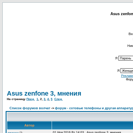
Asus zenfon
Вх
Ник
Я
Я
Реклам
Фор
Asus zenfone 3, мнения
На страницу
Пред.
1
,
2
,
3
,
4
,
5
След.
Список форумов волчат
->
форум - сотовые телефоны и другая аппаратур
Автор
01 Ноя 2016 Вт 14:03
Asus zenfone 3, мнения