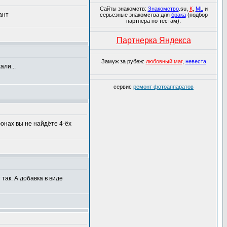
Сайты знакомств:
Знакомство
.su,
К
,
ML
и
ант
серьезные знакомства для
брака
(подбор
партнера по тестам).
Партнерка Яндекса
Замуж за рубеж:
любовный маг
,
невеста
али...
сервис
ремонт фотоаппаратов
онах вы не найдёте 4-ёх
 так. А добавка в виде