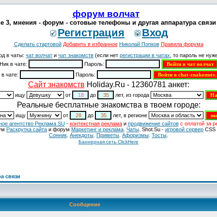
форум волчат
e 3, мнения - форум - сотовые телефоны и другая аппаратура связи
Регистрация
Вход
Сделать стартовой
Добавить в избранное
Николай Попков
Правила форума
од в чаты:
чат волчат
и
чат знакомств
(если нет
регистрации в чатах
, то пароль не нуже
Ник в чате:
Пароль:
 в чате:
Пароль:
Cайт знакомств
Holiday.Ru - 12360781 анкет:
ищу
от
до
лет, из города
Реальные бесплатные знакомства в твоем городе:
ищу
от
до
лет, в регионе
ное агентство Реклама SU
-
контекстная реклама
и
продвижение сайтов
с оплатой за р
ум
Раскрутка сайта
и форум
Маркетинг и реклама
.
Чаты
. Shot.Su -
игровой сервер
CSS 
Сонник
.
Анекдоты
.
Приметы
.
Aфоризмы
.
Тосты
.
Баннерная сеть ClickHere
а связи
Сообщение