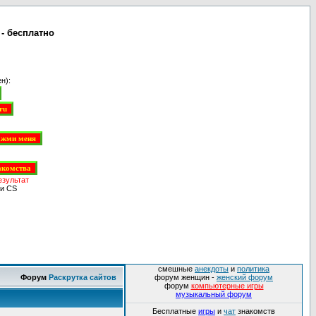
 - бесплатно
н):
езультат
и CS
смешные
анекдоты
и
политика
Форум
Раскрутка сайтов
форум женщин -
женский форум
форум
компьютерные игры
музыкальный форум
Бесплатные
игры
и
чат
знакомств