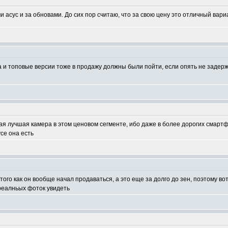
и асус и за обновами. До сих пор считаю, что за свою цену это отличный вари
да и топовые версии тоже в продажу должны были пойти, если опять не задерж
ая лучшая камера в этом ценовом сегменте, ибо даже в более дорогих смартф
се она есть
того как он вообще начал продаваться, а это еще за долго до зен, поэтому вот
реалньых фоток увидеть