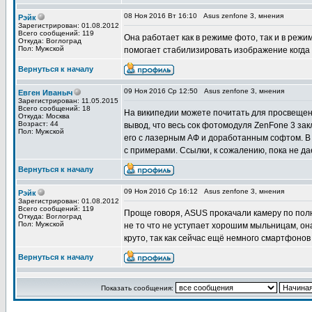
08 Ноя 2016 Вт 16:10
Asus zenfone 3, мнения
Рэйк
Зарегистрирован: 01.08.2012
Всего сообщений: 119
Она работает как в режиме фото, так и в режи
Откуда: Воглоград
Пол: Мужской
помогает стабилизировать изображение когда 
Вернуться к началу
09 Ноя 2016 Ср 12:50
Asus zenfone 3, мнения
Евген Иваныч
Зарегистрирован: 11.05.2015
Всего сообщений: 18
На википедии можете почитать для просвещен
Откуда: Москва
Возраст: 44
вывод, что весь сок фотомодуля ZenFone 3 зак
Пол: Мужской
его с лазерным АФ и доработанным софтом. В
с примерами. Ссылки, к сожалению, пока не да
Вернуться к началу
09 Ноя 2016 Ср 16:12
Asus zenfone 3, мнения
Рэйк
Зарегистрирован: 01.08.2012
Всего сообщений: 119
Проще говоря, ASUS прокачали камеру по пол
Откуда: Воглоград
Пол: Мужской
не то что не уступает хорошим мыльницам, он
круто, так как сейчас ещё немного смартфонов
Вернуться к началу
Показать сообщения: