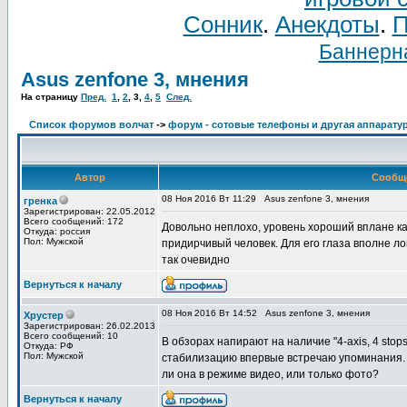
Сонник
.
Анекдоты
.
П
Баннерна
Asus zenfone 3, мнения
На страницу
Пред.
1
,
2
,
3
,
4
,
5
След.
Список форумов волчат
->
форум - сотовые телефоны и другая аппаратур
Автор
Сообщ
08 Ноя 2016 Вт 11:29
Asus zenfone 3, мнения
гренка
Зарегистрирован: 22.05.2012
Всего сообщений: 172
Довольно неплохо, уровень хороший вплане ка
Откуда: россия
Пол: Мужской
придирчивый человек. Для его глаза вполне ло
так очевидно
Вернуться к началу
08 Ноя 2016 Вт 14:52
Asus zenfone 3, мнения
Хрустер
Зарегистрирован: 26.02.2013
Всего сообщений: 10
В обзорах напирают на наличие "4-axis, 4 stops o
Откуда: РФ
Пол: Мужской
стабилизацию впервые встречаю упоминания. 
ли она в режиме видео, или только фото?
Вернуться к началу