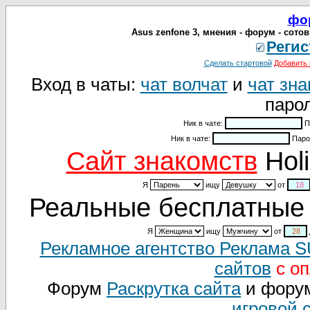
фо
Asus zenfone 3, мнения - форум - сото
Регис
Сделать стартовой
Добавить 
Вход в чаты:
чат волчат
и
чат зна
парол
Ник в чате:
П
Ник в чате:
Паро
Cайт знакомств
Holi
Я
ищу
от
Реальные бесплатные 
Я
ищу
от
Рекламное агентство Реклама 
сайтов
с оп
Форум
Раскрутка сайта
и фору
игровой 