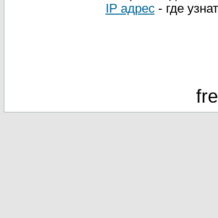
IP адрес
- где узна
fr