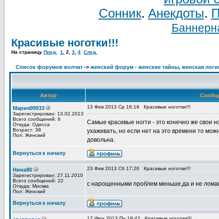
Сонник
.
Анекдоты
.
П
Баннерна
Красивые ноготки!!!
На страницу
Пред.
1
,
2
,
3
,
4
След.
Список форумов волчат
->
женский форум - женские тайны, женская логи
Автор
Сообщ
13 Фев 2013 Ср 16:19
Красивые ноготки!!!
Мария99933
Зарегистрирован: 13.02.2013
Всего сообщений: 6
Самые красивые ногти - это конечно же свои н
Откуда: Одесса
Возраст: 38
ухаживать, но если нет на это времени то можн
Пол: Женский
довольна.
Вернуться к началу
23 Фев 2013 Сб 17:26
Красивые ноготки!!!
Нина80
Зарегистрирован: 27.11.2010
Всего сообщений: 22
с нарощенными проблем меньше,да и не лома
Откуда: Москва
Пол: Женский
Вернуться к началу
17 Июн 2013 Пн 19:42
Красивые ноготки!!!