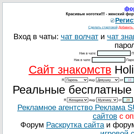
фо
Красивые ноготки!!! - женский фор
Регис
Сделать стартовой
Добавить 
Вход в чаты:
чат волчат
и
чат зна
парол
Ник в чате:
П
Ник в чате:
Паро
Cайт знакомств
Holi
Я
ищу
от
Реальные бесплатные 
Я
ищу
от
Рекламное агентство Реклама 
сайтов
с оп
Форум
Раскрутка сайта
и фору
игровой 