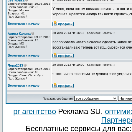
светловка
Зарегистрирован: 16.06.2013
Всего сообщений: 22
У меня, если потом шеллак снимать, то ногти 
Откуда: Москва
Возраст: 41
хорошая, нравится иногда так ногти сделать, 
Пол: Женский
Вернуться к началу
20 Июн 2013 Чт 16:32
Красивые ноготки!!!
Алина Калина
Зарегистрирован: 09.06.2013
Всего сообщений: 13
попробовала как-то в салоне сделать. капец ч
Откуда: МО
Пол: Женский
восстанавливаю теперь вот их... смотрится оче
Вернуться к началу
20 Июн 2013 Чт 19:20
Красивые ноготки!!!
Лора2013
Зарегистрирован: 19.06.2013
Всего сообщений: 40
я так ничего с ногтями не делаю) свои устраив
Откуда: Санкт-Петербург
Пол: Женский
Вернуться к началу
Показать сообщения:
pr агентство
Реклама SU,
оптими
Партнер
Бесплатные сервисы для вас