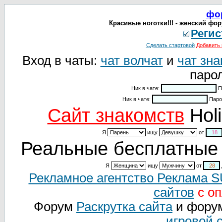
фо
Красивые ноготки!!! - женский фор
Регис
Сделать стартовой
Добавить 
Вход в чаты:
чат волчат
и
чат зна
парол
Ник в чате:
П
Ник в чате:
Паро
Cайт знакомств
Holi
Я
ищу
от
Реальные бесплатные 
Я
ищу
от
Рекламное агентство Реклама 
сайтов
с оп
Форум
Раскрутка сайта
и фору
игровой 