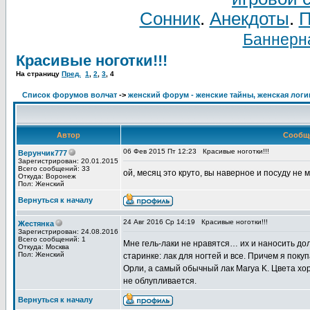
Сонник
.
Анекдоты
.
П
Баннерна
Красивые ноготки!!!
На страницу
Пред.
1
,
2
,
3
,
4
Список форумов волчат
->
женский форум - женские тайны, женская логи
Автор
Сообщ
06 Фев 2015 Пт 12:23
Красивые ноготки!!!
Верунчик777
Зарегистрирован: 20.01.2015
Всего сообщений: 33
ой, месяц это круто, вы наверное и посуду не 
Откуда: Воронеж
Пол: Женский
Вернуться к началу
24 Авг 2016 Ср 14:19
Красивые ноготки!!!
Жестянка
Зарегистрирован: 24.08.2016
Всего сообщений: 1
Мне гель-лаки не нравятся… их и наносить дол
Откуда: Москва
Пол: Женский
старинке: лак для ногтей и все. Причем я пок
Орли, а самый обычный лак Marya K. Цвета хо
не облупливается.
Вернуться к началу