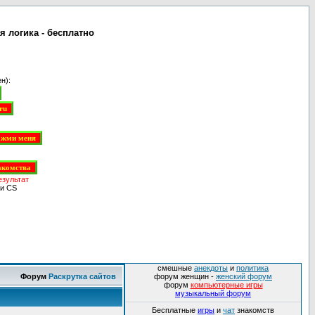
 логика - бесплатно
н):
езультат
и CS
смешные
анекдоты
и
политика
Форум
Раскрутка сайтов
форум женщин -
женский форум
форум
компьютерные игры
музыкальный форум
Бесплатные
игры
и
чат
знакомств