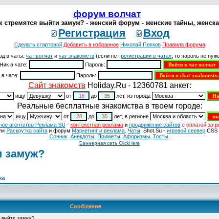
форум волчат
 стремятся выйти замуж? - женский форум - женские тайны, женская
Регистрация
Вход
Сделать стартовой
Добавить в избранное
Николай Попков
Правила форума
од в чаты:
чат волчат
и
чат знакомств
(если нет
регистрации в чатах
, то пароль не нуже
Ник в чате:
Пароль:
 в чате:
Пароль:
Cайт знакомств
Holiday.Ru - 12360781 анкет:
ищу
от
до
лет, из города
Реальные бесплатные знакомства в твоем городе:
ищу
от
до
лет, в регионе
ное агентство Реклама SU
-
контекстная реклама
и
продвижение сайтов
с оплатой за р
ум
Раскрутка сайта
и форум
Маркетинг и реклама
.
Чаты
. Shot.Su -
игровой сервер
CSS 
Сонник
.
Анекдоты
.
Приметы
.
Aфоризмы
.
Тосты
.
Баннерная сеть ClickHere
и замуж?
ка
Сообщение
 выйти замуж?