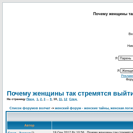
Почему женщины так
Вх
Ник
Я
Я
Реклам
Фор
Почему женщины так стремятся выйт
На страницу
Пред.
1
,
2
,
3
...
9
,
10
,
11
,
12
След.
Список форумов волчат
->
женский форум - женские тайны, женская логи
Автор
19 Сен 2017 Вт 10:56
Почему женщины так стремятся