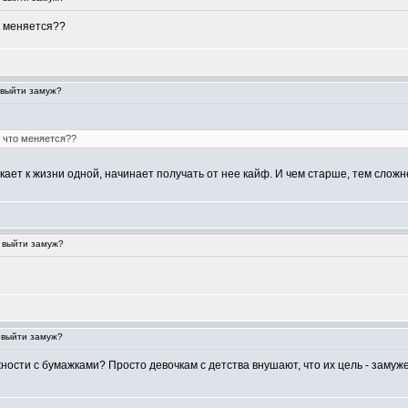
о меняется??
 выйти замуж?
 что меняется??
ет к жизни одной, начинает получать от нее кайф. И чем старше, тем слож
 выйти замуж?
 выйти замуж?
ности с бумажками? Просто девочкам с детства внушают, что их цель - замуже