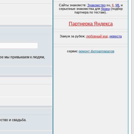
Сайты знакомств:
Знакомство
.su,
К
,
ML
и
серьезные знакомства для
брака
(подбор
партнера по тестам).
Партнерка Яндекса
Замуж за рубеж:
любовный маг
,
невеста
сервис
ремонт фотоаппаратов
нее мы привыкаем к людям,
ство и свадьба.