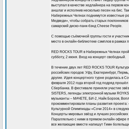
Хедлайнером концерта станет лидер группы «
выступал в качестве хедлайнера на первом кон
аншлаг и исполнив несколько песен на бис. 
Набережных Челнах поднимутся известные ро
Медведи», чтобы собрать старых поклонников 
самарский диско-панк-бэнд Cheese People.
С помощью съёмочной группы гости и участник
место в онлайн-библиотеке сэмплов в рамках
RED ROCKS TOUR в Набережных Челнах пройд
субботу, 2 июня. Вход на концерт свободный.
В течение двух лет RED ROCKS TOUR Культур
российских городов: Уфу, Екатеринбург, Пермь
другие. Идея концертного турне родилась в 
февраля 2012 года второй год подряд прошёл
Сбербанка. В фестивале приняли участие зв
SISTERS, легенды электронной музыки ROYK
музыканты – МАЧЕТЕ, БИ-2, Найк Борзов, Вопл
прокомментировали планы развития проекта: 
Культурной Олимпиады «Сочи 2014» в следующи
Концерты мировых звёзд и лучших российских 
Параллельно с ними в прямом онлайн-эфире 
все желающие вместе напишут Гимн болельщ