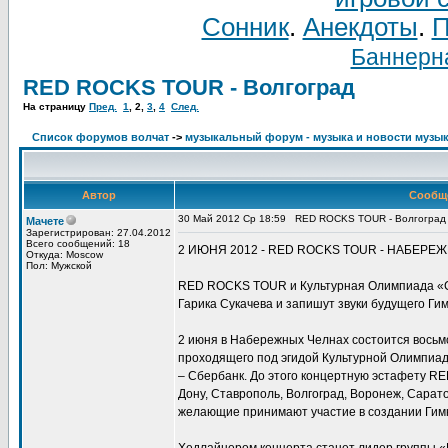
Сонник
.
Анекдоты
.
П
Баннерна
RED ROCKS TOUR - Волгоград
На страницу
Пред.
1
,
2
,
3
,
4
След.
Список форумов волчат
->
музыкальный форум - музыка и новости музы
Автор
Сообщ
30 Май 2012 Ср 18:59
RED ROCKS TOUR - Волгоград
Мачете
Зарегистрирован: 27.04.2012
Всего сообщений: 18
2 ИЮНЯ 2012 - RED ROCKS TOUR - НАБЕР
Откуда: Moscow
Пол: Мужской
RED ROCKS TOUR и Культурная Олимпиада «С
Гарика Сукачева и запишут звуки будущего Ги
2 июня в Набережных Челнах состоится вось
проходящего под эгидой Культурной Олимпиад
– Сбербанк. До этого концертную эстафету R
Дону, Ставрополь, Волгоград, Воронеж, Сарато
желающие принимают участие в создании Гимн