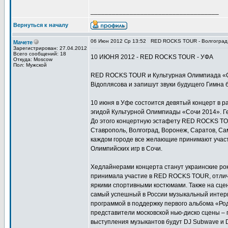
____________________________________
Вернуться к началу
06 Июн 2012 Ср 13:52
RED ROCKS TOUR - Волгоград
Мачете
Зарегистрирован: 27.04.2012
Всего сообщений: 18
10 ИЮНЯ 2012 - RED ROCKS TOUR - УФА
Откуда: Moscow
Пол: Мужской
RED ROCKS TOUR и Культурная Олимпиада «Со
Вiдоплясова и запишут звуки будущего Гимна 
10 июня в Уфе состоится девятый концерт в
эгидой Культурной Олимпиады «Сочи 2014». Г
До этого концертную эстафету RED ROCKS TO
Ставрополь, Волгоград, Воронеж, Саратов, С
каждом городе все желающие принимают учас
Олимпийских игр в Сочи.
Хедлайнерами концерта станут украинские рок
принимала участие в RED ROCKS TOUR, отлич
яркими спортивными костюмами. Также на сц
самый успешный в России музыкальный интер
программой в поддержку первого альбома «Род
представители московской нью-диско сцены –
выступления музыкантов будут DJ Subwave и D