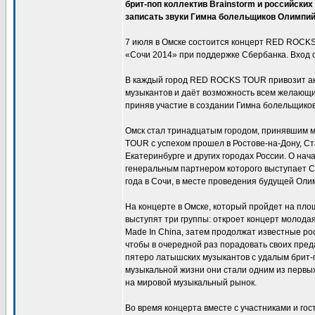
брит-поп коллектив Brainstorm и российски
записать звуки Гимна болельщиков Олимпийс
7 июля в Омске состоится концерт RED ROCK
«Сочи 2014» при поддержке Сбербанка. Вход 
В каждый город RED ROCKS TOUR привозит ак
музыкантов и даёт возможность всем желающи
приняв участие в создании Гимна болельщиков 
Омск стал тринадцатым городом, принявшим 
TOUR с успехом прошел в Ростове-на-Дону, Ст
Екатеринбурге и других городах России. О нач
генеральным партнером которого выступает С
года в Сочи, в месте проведения будущей Оли
На концерте в Омске, который пройдет на пло
выступят три группы: откроет концерт молодая
Made In China, затем продолжат известные р
чтобы в очередной раз порадовать своих пре
пятеро латышских музыкантов с удалым брит-по
музыкальной жизни они стали одним из первы
на мировой музыкальный рынок.
Во время концерта вместе с участниками и го