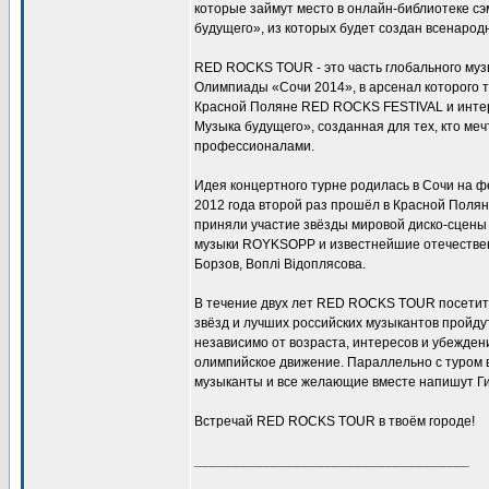
которые займут место в онлайн-библиотеке 
будущего», из которых будет создан всенаро
RED ROCKS TOUR - это часть глобального му
Олимпиады «Сочи 2014», в арсенал которого 
Красной Поляне RED ROCKS FESTIVAL и инте
Музыка будущего», созданная для тех, кто меч
профессионалами.
Идея концертного турне родилась в Сочи на
2012 года второй раз прошёл в Красной Поля
приняли участие звёзды мировой диско-сцен
музыки ROYKSOPP и известнейшие отечествен
Борзов, Воплi Вiдоплясова.
В течение двух лет RED ROCKS TOUR посетит 
звёзд и лучших российских музыкантов пройду
независимо от возраста, интересов и убежден
олимпийское движение. Параллельно с туром 
музыканты и все желающие вместе напишут Ги
Встречай RED ROCKS TOUR в твоём городе!
____________________________________