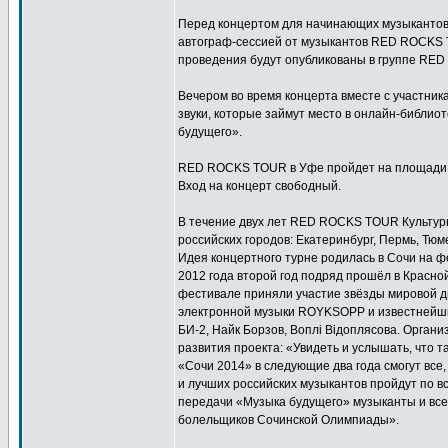
Перед концертом для начинающих музыкантов
автограф-сессией от музыкантов RED ROCKS 
проведения будут опубликованы в группе RED
Вечером во время концерта вместе с участник
звуки, которые займут место в онлайн-библи
будущего».
RED ROCKS TOUR в Уфе пройдет на площади С
Вход на концерт свободный.
В течение двух лет RED ROCKS TOUR Культур
российских городов: Екатеринбург, Пермь, Тюме
Идея концертного турне родилась в Сочи на
2012 года второй год подряд прошёл в Красно
фестивале приняли участие звёзды мировой 
электронной музыки ROYKSOPP и известнейш
БИ-2, Найк Борзов, Воплi Вiдоплясова. Орган
развития проекта: «Увидеть и услышать, что
«Сочи 2014» в следующие два года смогут все,
и лучших российских музыкантов пройдут по в
передачи «Музыка будущего» музыканты и вс
болельщиков Сочинской Олимпиады».