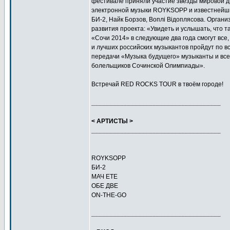
фестивале приняли участие звёзды мировой 
электронной музыки ROYKSOPP и известнейш
БИ-2, Найк Борзов, Воплi Вiдоплясова. Орган
развития проекта: «Увидеть и услышать, что
«Сочи 2014» в следующие два года смогут все,
и лучших российских музыкантов пройдут по в
передачи «Музыка будущего» музыканты и вс
болельщиков Сочинской Олимпиады».
Встречай RED ROCKS TOUR в твоём городе!
____________________________________
< АРТИСТЫ >
____________________________________
ROYKSOPP
БИ-2
МАЧ ЕТЕ
ОБЕ ДВЕ
ON-THE-GO
____________________________________