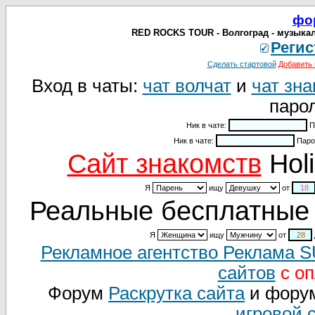
фо
RED ROCKS TOUR - Волгоград - музыкал
Регис
Сделать стартовой
Добавить 
Вход в чаты:
чат волчат
и
чат зна
парол
Ник в чате:
П
Ник в чате:
Паро
Cайт знакомств
Holi
Я
ищу
от
Реальные бесплатные 
Я
ищу
от
Рекламное агентство Реклама 
сайтов
с оп
Форум
Раскрутка сайта
и фору
игровой 