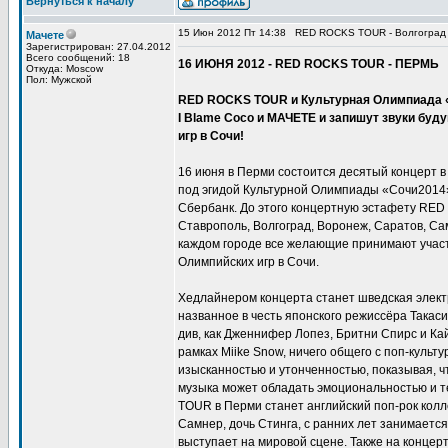
Вернуться к началу
15 Июн 2012 Пт 14:38
RED ROCKS TOUR - Волгоград
Мачете
Зарегистрирован: 27.04.2012
Всего сообщений: 18
16 ИЮНЯ 2012 - RED ROCKS TOUR - ПЕРМЬ
Откуда: Moscow
Пол: Мужской
RED ROCKS TOUR и Культурная Олимпиада «С
I Blame Coco и МАЧЕТЕ и запишут звуки бу
игр в Сочи!
16 июня в Перми состоится десятый концерт
под эгидой Культурной Олимпиады «Сочи2014»
Сбербанк. До этого концертную эстафету RED
Ставрополь, Волгоград, Воронеж, Саратов, С
каждом городе все желающие принимают учас
Олимпийских игр в Сочи.
Хедлайнером концерта станет шведская электр
названное в честь японского режиссёра Такаси
див, как Дженнифер Лопез, Бритни Спирс и Кай
рамках Miike Snow, ничего общего с поп-культу
изысканностью и утонченностью, показывая, 
музыка может обладать эмоциональностью и 
TOUR в Перми станет английский поп-рок колле
Самнер, дочь Стинга, с ранних лет занимается
выступает на мировой сцене. Также на концер