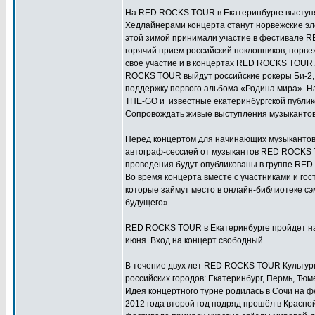
На RED ROCKS TOUR в Екатеринбурге выступят
Хедлайнерами концерта станут норвежские эл
этой зимой принимали участие в фестивале R
горячий прием российский поклонников, норв
свое участие и в концертах RED ROCKS TOUR.
ROCKS TOUR выйдут российские рокеры Би-2,
поддержку первого альбома «Родина мира». Н
THE-GO и известные екатеринбургской публик
Сопровождать живые выступления музыкантов 
Перед концертом для начинающих музыкантов
автограф-сессией от музыкантов RED ROCKS 
проведения будут опубликованы в группе RED
Во время концерта вместе с участниками и го
которые займут место в онлайн-библиотеке 
будущего».
RED ROCKS TOUR в Екатеринбурге пройдет на 
июня. Вход на концерт свободный.
В течение двух лет RED ROCKS TOUR Культур
российских городов: Екатеринбург, Пермь, Тюме
Идея концертного турне родилась в Сочи на
2012 года второй год подряд прошёл в Красно