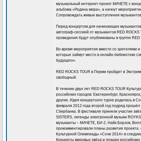
музыкальный интернет-проект МАЧЕТЕ с конце
альбома «Родина мира», а начнут мероприятие
Сопровождать живые выступления музыкантов 
Перед концертом для начинающих музыкантов
автограф-сессией от музыкантов RED ROCKS 
проведения будут опубликованы в группе RED
Во время мероприятия вместе со зрителями и 
которые займут место в онлайн-библиотеке 
будущего».
RED ROCKS TOUR в Перми пройдет в Экстрим 
свободный.
В течение двух лет RED ROCKS TOUR Культур
российских городов: Екатеринбург, Красноярск
другие. Идея концертного турне родилась в 
февраля 2012 года второй год подряд прошёл
Сбербанка. В фестивале приняли участие зв
SISTERS, легенды электронной музыки ROYK
музыканты – МАЧЕТЕ, БИ-2, Найк Борзов, Вопл
прокомментировали планы развития проекта: 
Культурной Олимпиады «Сочи 2014» в следующи
Концерты мировых звёзд и лучших российских 