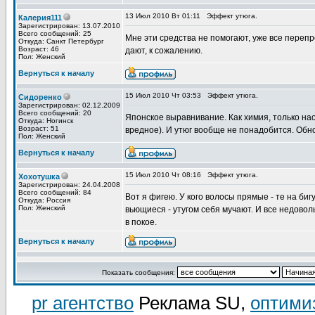
13 Июл 2010 Вт 01:11
Эффект утюга.
Калерия111
Зарегистрирован: 13.07.2010
Всего сообщений: 25
Мне эти средства не помогают, уже все перепро
Откуда: Санкт Петербург
Возраст: 46
дают, к сожалению.
Пол: Женский
Вернуться к началу
15 Июл 2010 Чт 03:53
Эффект утюга.
Сидоренко
Зарегистрирован: 02.12.2009
Всего сообщений: 20
Японское выравнивание. Как химия, только нао
Откуда: Ногинск
Возраст: 51
вредное). И утюг вообще не понадобится. Обно
Пол: Женский
Вернуться к началу
15 Июл 2010 Чт 08:16
Эффект утюга.
Хохотушка
Зарегистрирован: 24.04.2008
Всего сообщений: 84
Вот я фигею. У кого волосы прямые - те на бигу
Откуда: Россия
Пол: Женский
вьющиеся - утугом себя мучают. И все недовол
в покое.
Вернуться к началу
Показать сообщения:
pr агентство
Реклама SU,
оптими