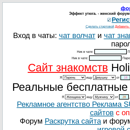
фо
Эффект утюга. - женский форум 
Регис
Сделать стартовой
Добавить 
Вход в чаты:
чат волчат
и
чат зна
парол
Ник в чате:
П
Ник в чате:
Паро
Cайт знакомств
Holi
Я
ищу
от
Реальные бесплатные 
Я
ищу
от
Рекламное агентство Реклама 
сайтов
с оп
Форум
Раскрутка сайта
и фору
игровой 