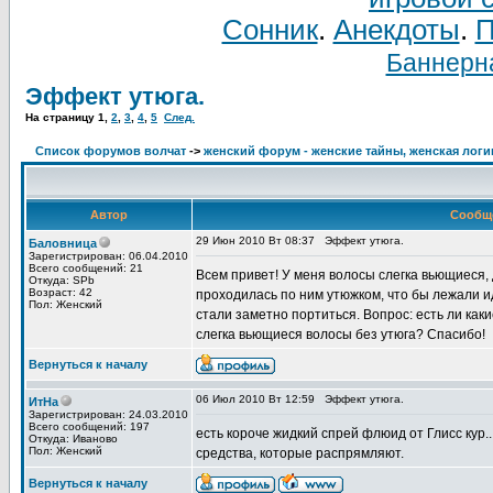
Сонник
.
Анекдоты
.
П
Баннерна
Эффект утюга.
На страницу
1
,
2
,
3
,
4
,
5
След.
Список форумов волчат
->
женский форум - женские тайны, женская логи
Автор
Сообщ
29 Июн 2010 Вт 08:37
Эффект утюга.
Баловница
Зарегистрирован: 06.04.2010
Всего сообщений: 21
Всем привет! У меня волосы слегка вьющиеся,
Откуда: SPb
Возраст: 42
проходилась по ним утюжком, что бы лежали и
Пол: Женский
стали заметно портиться. Вопрос: есть ли ка
слегка вьющиеся волосы без утюга? Спасибо!
Вернуться к началу
06 Июл 2010 Вт 12:59
Эффект утюга.
ИтНа
Зарегистрирован: 24.03.2010
Всего сообщений: 197
есть короче жидкий спрей флюид от Глисс кур.
Откуда: Иваново
Пол: Женский
средства, которые распрямляют.
Вернуться к началу