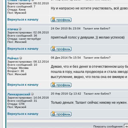
Слава Таланту
Зарегистрирован: 08.02.2010
Всего сообщений: 7
Ну и напрасно не хотите участвовать, всё дов
Откуда: Киев
Пол: Мужской
Вернуться к началу
24 Окт 2010 Вс 23:04
Талант или бабло?
птичка
Зарегистрирован: 02.09.2010
Всего сообщений: 36
приятный голос у девушки..)) желаю успехов)
Откуда: санкт-петербург
Пол: Женский
Вернуться к началу
08 Дек 2014 Пн 15:54
Талант или бабло?
Рейчел
Зарегистрирован: 08.12.2014
Всего сообщений: 10
Думаю, что и без денег в отечественном шоу б
Откуда: Москва
Возраст: 36
пошла в гору, нашла продюсера и стала звездо
Пол: Женский
выступление, видно, что пела она ее вживую и
Вернуться к началу
20 Апр 2016 Ср 13:42
Талант или бабло?
Линкаранский
Зарегистрирован: 14.04.2016
Всего сообщений: 31
Только деньги. Талант сейчас никому не нужен.
Откуда: СПб
Пол: Мужской
Вернуться к началу
Показать сообщения: