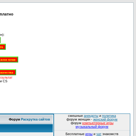
сплатно
н):
езультат
и CS
смешные
анекдоты
и
политика
Форум
Раскрутка сайтов
форум женщин -
женский форум
форум
компьютерные игры
музыкальный форум
Бесплатные
игры
и
чат
знакомств