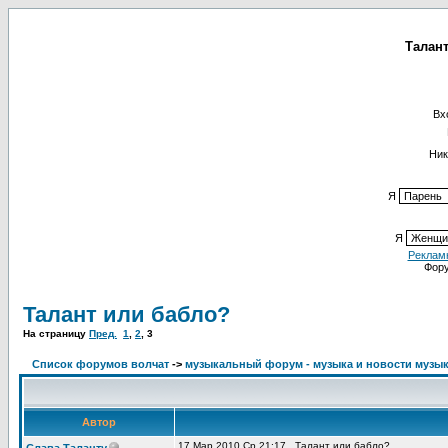
Талант
Вх
Ник
Я
Я
Реклам
Фор
Талант или бабло?
На страницу
Пред.
1
,
2
,
3
Список форумов волчат
->
музыкальный форум - музыка и новости музы
Автор
17 Мар 2010 Ср 21:17
Талант или бабло?