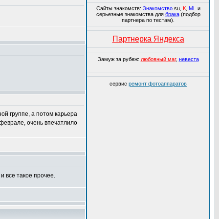
Сайты знакомств:
Знакомство
.su,
К
,
ML
и
серьезные знакомства для
брака
(подбор
партнера по тестам).
Партнерка Яндекса
Замуж за рубеж:
любовный маг
,
невеста
сервис
ремонт фотоаппаратов
ной группе, а потом карьера
в феврале, очень впечатлило
 и все такое прочее.