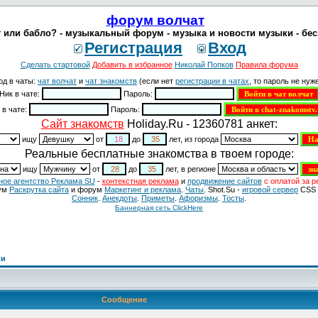
форум волчат
 или бабло? - музыкальный форум - музыка и новости музыки - бе
Регистрация
Вход
Сделать стартовой
Добавить в избранное
Николай Попков
Правила форума
од в чаты:
чат волчат
и
чат знакомств
(если нет
регистрации в чатах
, то пароль не нуже
Ник в чате:
Пароль:
 в чате:
Пароль:
Cайт знакомств
Holiday.Ru - 12360781 анкет:
ищу
от
до
лет, из города
Реальные бесплатные знакомства в твоем городе:
ищу
от
до
лет, в регионе
ное агентство Реклама SU
-
контекстная реклама
и
продвижение сайтов
с оплатой за р
ум
Раскрутка сайта
и форум
Маркетинг и реклама
.
Чаты
. Shot.Su -
игровой сервер
CSS 
Сонник
.
Анекдоты
.
Приметы
.
Aфоризмы
.
Тосты
.
Баннерная сеть ClickHere
ки
Сообщение