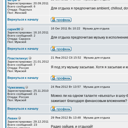
метри
Зарегистрирован: 20.09.2011
Всего сообщений: 6
Для отдыха я предпочитаю ambient, chillout, d
Откуда: Подольск
Пол: Женский
Вернуться к началу
16 Окт 2011 Вс 10:22
Музыка для отдыха
сарик90
Зарегистрирован: 16.10.2011
Всего сообщений: 2
Для отдыха предпочитаю музыку в исполнение 
Откуда: Саранск
Пол: Мужской
Вернуться к началу
21 Янв 2012 Сб 15:52
Музыка для отдыха
Пластилинус
Зарегистрирован: 21.01.2012
Всего сообщений: 7
Я под эту музыку засыпаю. Хотя я засыпаю и 
Откуда: Россия
Пол: Мужской
Вернуться к началу
24 Янв 2012 Вт 13:57
Музыка для отдыха
Чужеземец
Зарегистрирован: 25.11.2010
Всего сообщений: 21
Можно ли на одном таланте «въехать» в шоу-б
Откуда: Россия
Пол: Мужской
зажигают благодаря финансовым вложениям? Ка
Вернуться к началу
29 Янв 2012 Вс 13:48
Музыка для отдыха
Левин
Зарегистрирован: 29.12.2011
Всего сообщений: 23
Радио зайцев, и отдыхай!
Откуда: украина