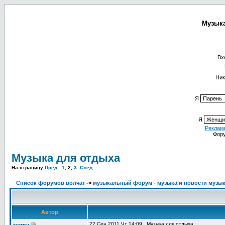
Музыка
Вх
Ник
Я
Я
Реклам
Фор
Музыка для отдыха
На страницу
Пред.
1
,
2
,
3
След.
Список форумов волчат
->
музыкальный форум - музыка и новости музы
Автор
22 Сен 2011 Чт 14:09
Музыка для отдыха