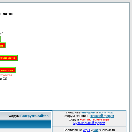
сплатно
н):
езультат
и CS
смешные
анекдоты
и
политика
Форум
Раскрутка сайтов
форум женщин -
женский форум
форум
компьютерные игры
музыкальный форум
Бесплатные
игры
и
чат
знакомств