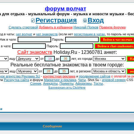
форум волчат
 для отдыха - музыкальный форум - музыка и новости музыки - бе
Регистрация
Вход
Сделать стартовой
Добавить в избранное
Николай Попков
Правила форума
од в чаты:
чат волчат
и
чат знакомств
(если нет
регистрации в чатах
, то пароль не нуже
Ник в чате:
Пароль:
 в чате:
Пароль:
Cайт знакомств
Holiday.Ru - 12360781 анкет:
ищу
от
до
лет, из города
Реальные бесплатные знакомства в твоем городе:
ищу
от
до
лет, в регионе
ное агентство Реклама SU
-
контекстная реклама
и
продвижение сайтов
с оплатой за р
ум
Раскрутка сайта
и форум
Маркетинг и реклама
.
Чаты
. Shot.Su -
игровой сервер
CSS 
Сонник
.
Анекдоты
.
Приметы
.
Aфоризмы
.
Тосты
.
Баннерная сеть ClickHere
ки
Сообщение