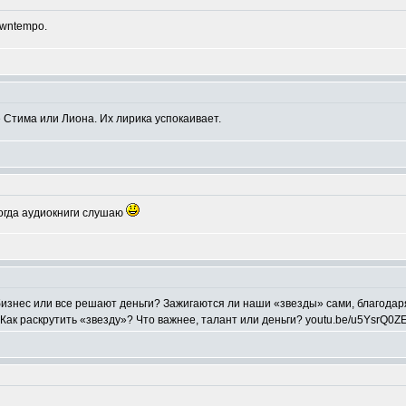
owntempo.
Стима или Лиона. Их лирика успокаивает.
когда аудиокниги слушаю
изнес или все решают деньги? Зажигаются ли наши «звезды» сами, благодаря
к раскрутить «звезду»? Что важнее, талант или деньги? youtu.be/u5YsrQ0ZE