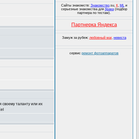
Сайты знакомств:
Знакомство
.su,
К
,
ML
и
серьезные знакомства для
брака
(подбор
партнера по тестам).
Партнерка Яндекса
Замуж за рубеж:
любовный маг
,
невеста
сервис
ремонт фотоаппаратов
 своему таланту или их
eI