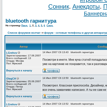
Сонник
.
Анекдоты
.
П
Баннерна
bluetooth гарнитура
На страницу
Пред.
1
,
2
,
3
,
4
,
5
,
6
След.
Список форумов волчат
->
форум - сотовые телефоны и другая аппаратур
Автор
Сообщ
14 Июл 2007 Сб 13:43
bluetooth гарнитура
LGrehov
Зарегистрирован: 17.06.2007
Всего сообщений: 13
Посмотри в инете. Мне куча статей попадалась
Откуда: Москва
Пол: Мужской
уже на картинке не понравится, так и разговар
Вернуться к началу
14 Июл 2007 Сб 13:50
bluetooth гарнитура
OlegCH
Зарегистрирован: 05.06.2007
Всего сообщений: 25
Посмотрел. Классная приспособа. Дизайнер, к
Откуда: Питер
Пол: Мужской
все очень заманчиво написано. А ты ее сам не
Вернуться к началу
14 Июл 2007 Сб 13:52
bluetooth гарнитура
LGrehov