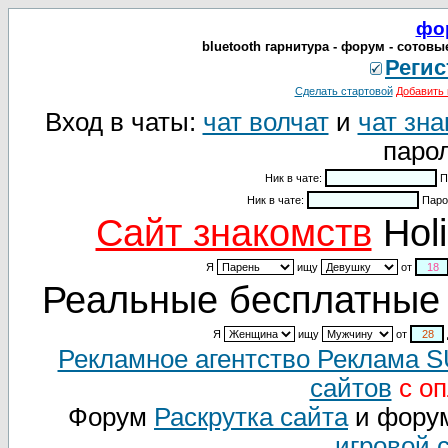
фо
bluetooth гарнитура - форум - сотов
Регис
Сделать стартовой
Добавить 
Вход в чаты:
чат волчат
и
чат зна
парол
Ник в чате:
П
Ник в чате:
Паро
Cайт знакомств
Holi
Я
ищу
от
Реальные бесплатные 
Я
ищу
от
Рекламное агентство Реклама 
сайтов
с оп
Форум
Раскрутка сайта
и фору
игровой 