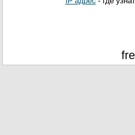
IP адрес
- где узна
fr