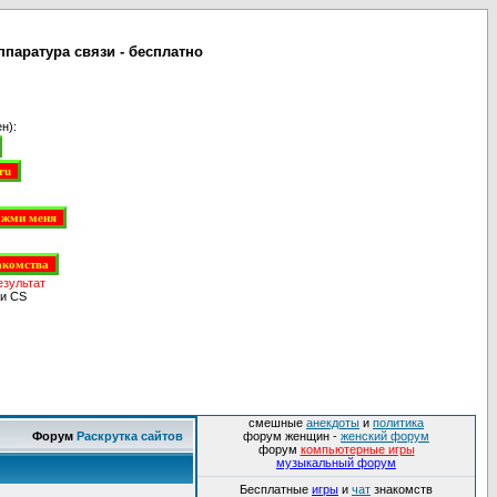
ппаратура связи - бесплатно
н):
езультат
и CS
смешные
анекдоты
и
политика
Форум
Раскрутка сайтов
форум женщин -
женский форум
форум
компьютерные игры
музыкальный форум
Бесплатные
игры
и
чат
знакомств