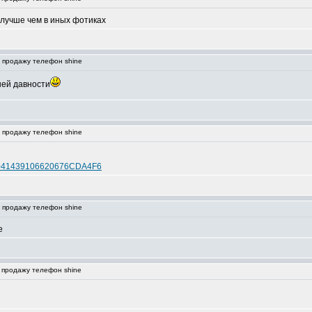
олучше чем в иных фотиках
ю продажу телефон shine
ней давности
ю продажу телефон shine
E9041439106620676CDA4F6
ю продажу телефон shine
е
ю продажу телефон shine