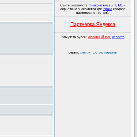
Сайты знакомств:
Знакомство
.su,
К
,
ML
и
серьезные знакомства для
брака
(подбор
партнера по тестам).
Партнерка Яндекса
Замуж за рубеж:
любовный маг
,
невеста
сервис
ремонт фотоаппаратов