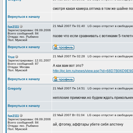
смотря какая камера.оптика в том же шайне п
Вернуться к началу
21 Май 2007 Пн 01:40
LG скоро отпустит в свободну
fax2111
Зарегистрирован: 09.09.2006
Всего сообщений: 84
пазве что если сравнивать с вотиками 5-тилет
Откуда: пос. Рыбкино
Пол: Мужской
Вернуться к началу
21 Май 2007 Пн 02:28
LG скоро отпустит в свободну
True
Зарегистрирован: 12.01.2007
Всего сообщений: 87
А как вам вот это?
Откуда: Москва
Пол: Мужской
http://pc.km.ru/news/view.asp?id=68D7B06D9
Вернуться к началу
Gregoriy
21 Май 2007 Пн 14:51
LG скоро отпустит в свободну
неплохие примочки.но будем ждать прикольне
Вернуться к началу
22 Май 2007 Вт 01:04
LG скоро отпустит в свободну
fax2111
Зарегистрирован: 09.09.2006
Всего сообщений: 84
ай, фтопку, аффтары убете сибя апстену
Откуда: пос. Рыбкино
Пол: Мужской