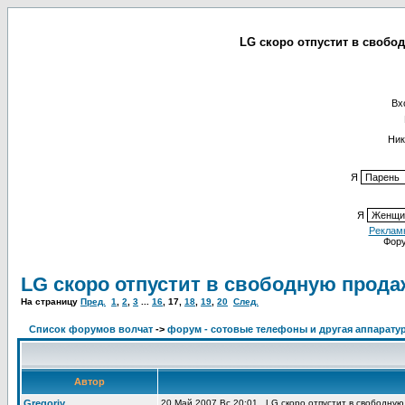
LG скоро отпустит в свобод
Вх
Ник
Я
Я
Реклам
Фор
LG скоро отпустит в свободную прода
На страницу
Пред.
1
,
2
,
3
...
16
,
17
,
18
,
19
,
20
След.
Список форумов волчат
->
форум - сотовые телефоны и другая аппаратур
Автор
Gregoriy
20 Май 2007 Вс 20:01
LG скоро отпустит в свободну