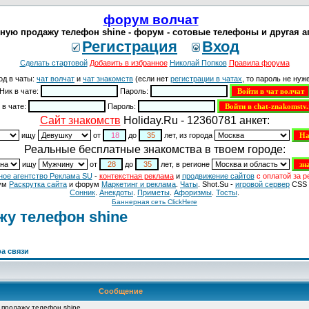
форум волчат
ную продажу телефон shine - форум - сотовые телефоны и другая а
Регистрация
Вход
Сделать стартовой
Добавить в избранное
Николай Попков
Правила форума
од в чаты:
чат волчат
и
чат знакомств
(если нет
регистрации в чатах
, то пароль не нуже
Ник в чате:
Пароль:
 в чате:
Пароль:
Cайт знакомств
Holiday.Ru - 12360781 анкет:
ищу
от
до
лет, из города
Реальные бесплатные знакомства в твоем городе:
ищу
от
до
лет, в регионе
ное агентство Реклама SU
-
контекстная реклама
и
продвижение сайтов
с оплатой за р
ум
Раскрутка сайта
и форум
Маркетинг и реклама
.
Чаты
. Shot.Su -
игровой сервер
CSS 
Сонник
.
Анекдоты
.
Приметы
.
Aфоризмы
.
Тосты
.
Баннерная сеть ClickHere
жу телефон shine
а связи
Сообщение
ю продажу телефон shine