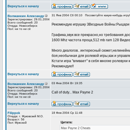
Вернуться к началу
31 Янв 2004 Сб 00:10
Посоветуйте какую-нибудь игру
Волжанкин Александр
Зарегистрирован: 29.01.2004
Всего сообщений: 20
Рекомендую игрушку ЗВездные Войны:Рыцари с
Откуда: Новосибирск
Пол: ни то ни сё
Графика,звук все прекрасно,но требования дос
1600 Mhz частота проца,512 mb ram 128 Видео..
Много диалогов.. интересный сюжет,нелинейны
боя,необычная для ролевой игры,как и управле
Кстати игра "вливает" в себя многие ролевухи 
Рекомендую!!
Вернуться к началу
03 Фев 2004 Вт 19:35
Волжанкин Александр
Зарегистрирован: 29.01.2004
Всего сообщений: 20
Call of duty... Max Payne 2
Откуда: Новосибирск
Пол: ни то ни сё
Вернуться к началу
Filippok
18 Фев 2004 Ср 11:48
Откуда: г. Жуковский М.О.
Возраст: 56
Цитата:
Пол: Мужской
Max Payne 2 Cheats