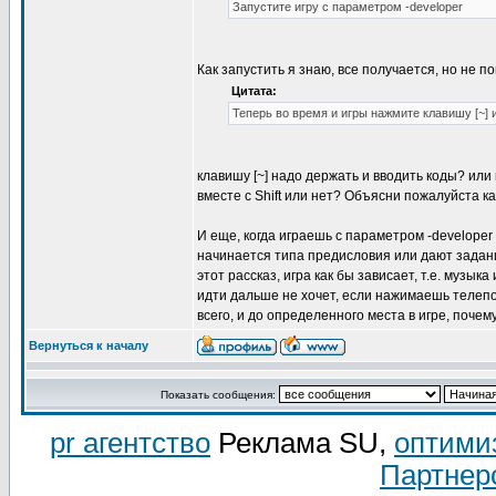
Запустите игру с параметром -developer
Как запустить я знаю, все получается, но не п
Цитата:
Теперь во время и игры нажмите клавишу [~] 
клавишу [~] надо держать и вводить коды? или
вместе с Shift или нет? Объясни пожалуйста ка
И еще, когда играешь с параметром -developer
начинается типа предисловия или дают задание
этот рассказ, игра как бы зависает, т.е. музык
идти дальше не хочет, если нажимаешь телепор
всего, и до определенного места в игре, почем
Вернуться к началу
Показать сообщения:
pr агентство
Реклама SU,
оптими
Партнер