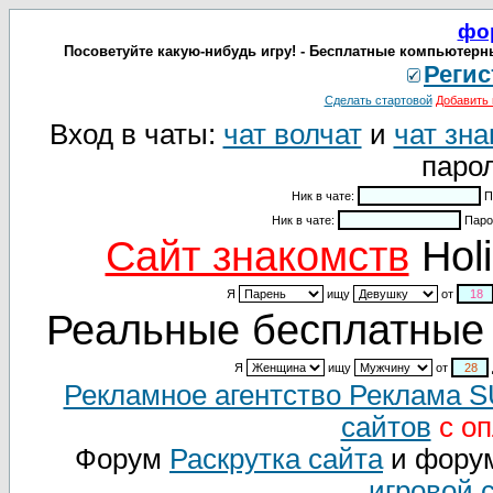
фо
Посоветуйте какую-нибудь игру! - Бесплатные компьютерн
Регис
Сделать стартовой
Добавить 
Вход в чаты:
чат волчат
и
чат зна
парол
Ник в чате:
П
Ник в чате:
Паро
Cайт знакомств
Holi
Я
ищу
от
Реальные бесплатные 
Я
ищу
от
Рекламное агентство Реклама 
сайтов
с оп
Форум
Раскрутка сайта
и фору
игровой 