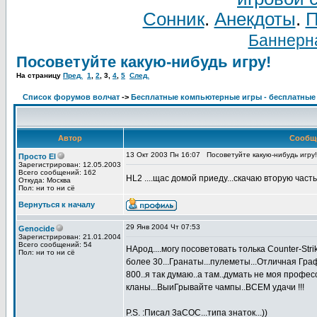
Сонник
.
Анекдоты
.
П
Баннерна
Посоветуйте какую-нибудь игру!
На страницу
Пред.
1
,
2
,
3
,
4
,
5
След.
Список форумов волчат
->
Бесплатные компьютерные игры - бесплатные
Автор
Сообщ
13 Окт 2003 Пн 16:07
Посоветуйте какую-нибудь игру!
Просто El
Зарегистрирован: 12.05.2003
Всего сообщений: 162
HL2 ....щас домой приеду...скачаю вторую част
Откуда: Москва
Пол: ни то ни сё
Вернуться к началу
29 Янв 2004 Чт 07:53
Genocide
Зарегистрирован: 21.01.2004
Всего сообщений: 54
НАрод....могу посоветовать толька Counter-Stri
Пол: ни то ни сё
более 30...Гранаты...пулеметы...Отличная Гра
800..я так думаю..а там..думать не моя профес
кланы...ВыиГрывайте чампы..ВСЕМ удачи !!!
P.S. :Писал 3аСОС...типа знаток...))